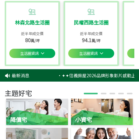
林森北路生活圈
民權西路生活圈
近半年成交價
近半年成交價
80
94.1
萬/坪
萬/坪
生活圈資訊
生活圈資訊
最新消息
‧
✦✦信義房屋2026品牌形象影片感動上映
主題好宅
降價宅
小資宅