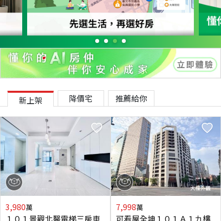
降價宅
推薦給你
新上架
3,980
7,998
萬
萬
１０１景觀北醫電梯三房車
可看屋全坤１０１Ａ１九樓