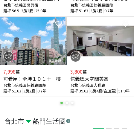
台北市信義區吳興街
台北市信義區信義路四段
建坪
56.5
3房2廳
25.0年
建坪
51.63
3房2廳
0.7年
7,998
3,800
萬
萬
可看屋！全坤１０１十一樓
信義區大空間美寓
台北市信義區信義路四段
台北市信義區大道路
建坪
51.63
3房2廳
0.7年
建坪
39.62
6房4廳(含加蓋)
51.9年
台北市
熱門生活圈