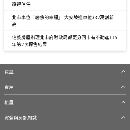
贏得信任
北市車位『奢侈的幸福』 大安坡道車位332萬創新
高
信義房屋辦理北市府財政局都更分回市有不動產115
年第2次標售結果
買屋
賣屋
租屋
實登與房訊知識