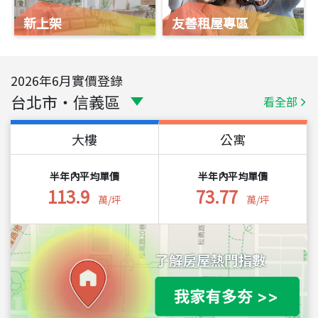
新上架
友善租屋專區
2026
年
6
月實價登錄
台北市
・
信義區
看全部
大樓
公寓
半年內平均單價
半年內平均單價
113.9
73.77
萬/坪
萬/坪