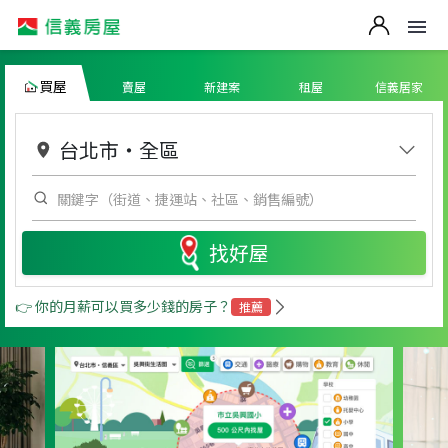
買屋
賣屋
新建案
租屋
信義居家
台北市
・
全區
找好屋
👉 你的月薪可以買多少錢的房子？
推薦