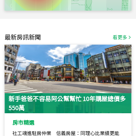
最新房訊新聞
看更多
新手爸爸不容易阿公幫幫忙 10年購屋總價多
550萬
房市精選
社工魂進駐房仲業 信義房屋：同理心比業績更能