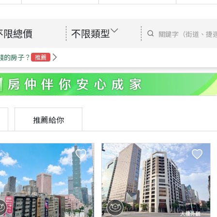
不限總價
不限類型
錢的房子？
推薦
推薦給你