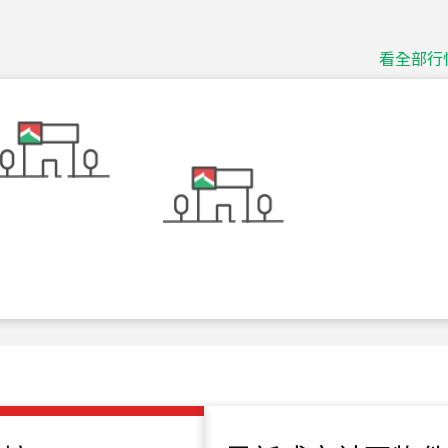
捷豹
台北市中山區長春路
看全部行
115
年
07
月 成交
十泉十美
台北市北投區光明路
115
年
07
月 成交
四維天廈
新竹市新竹市四維路
115
年
07
月 成交
菁英典藏
新竹市新竹市慈祥路
115
年
07
月 成交
長隄
新北市永和區環河西