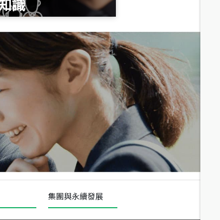
知識
總價
1,020
萬
總價
490
萬
總價
1,808
萬
集團與永續發展