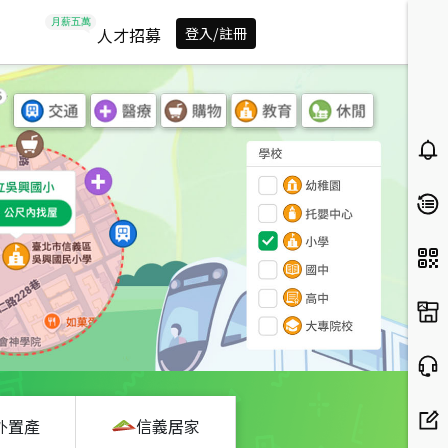
人才招募
登入/註冊
外置產
信義居家