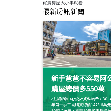
買賣房屋大小事就看
最新房訊新聞
新手爸爸不容易阿公
購屋總價多550萬
根據聯徵中心統計資料顯示，30~
年第一季平均購買總價1473.6
1063.2萬元，相較10年前平均購