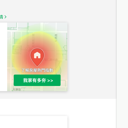
1,350
萬
情
總價
1,020
萬
總價
490
萬
總價
1,808
萬
總價
530
萬
路二段