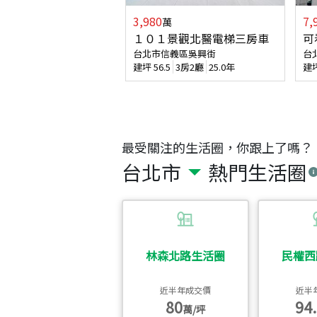
3,980
7,
萬
１０１景觀北醫電梯三房車
可
台北市信義區吳興街
台
建坪
56.5
3房2廳
25.0年
建
最受關注的生活圈，你跟上了嗎？
台北市
熱門生活圈
林森北路生活圈
民權西
近半年成交價
近半
80
94.
萬/坪