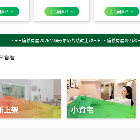
圈資訊
生活圈資訊
生活圈資訊
✦✦信義房屋2026品牌形象影片感動上映✦✦
‧
信義房屋聲明稿－防詐騙
來看看
新上架
小資宅
115
年
07
月 成交