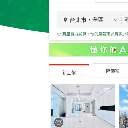
台北市
・
全區
👉 購屋能力試算，你的月薪可以買多少
降價宅
新上架