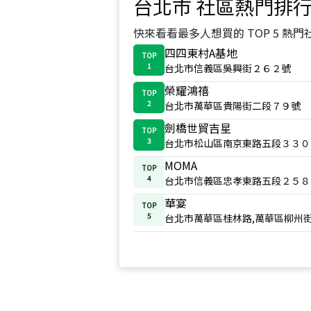
台北市
社區熱門排
快來看看最多人想買的 TOP 5 熱門
四四東村A基地
TOP
1
台北市信義區吳興街２６２號
榮耀鴻禧
TOP
2
台北市萬華區貴陽街二段７９號
劍橋世貿吉星
TOP
3
台北市松山區南京東路五段３３０
MOMA
TOP
4
台北市信義區忠孝東路五段２５８
華宴
TOP
5
台北市萬華區桂林路,萬華區柳州