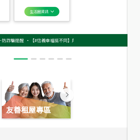
生活圈資訊
提醒
‧
【#信義幸福挺不同】用實力，讓升職免抽號碼牌！最新雇主品牌影片
友善租屋專區
新婚起家厝
總價