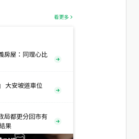
總價
1,808
萬
看更多
總價
530
萬
路二段
義房屋：同理心比
總價
5,800
萬
路
』 大安坡道車位
總價
1,938
萬
三段
政局都更分回市有
總價
售結果
1,350
萬