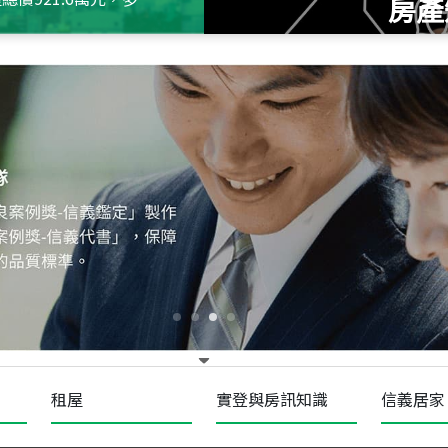
房產
115
年
07
月 成交
十泉十美
台北市北投區光明路
115
年
07
月 成交
四維天廈
新竹市新竹市四維路
115
年
07
月 成交
菁英典藏
新竹市新竹市慈祥路
租屋
實登與房訊知識
信義居家