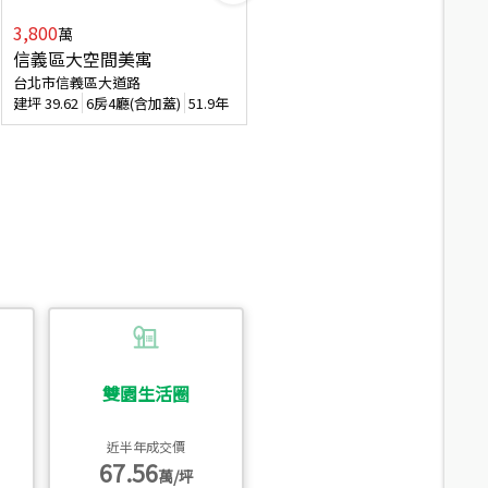
3,800
2,088
萬
萬
信義區大空間美寓
博愛精妝成家易
台北市信義區大道路
台北市信義區虎林街
建坪
39.62
6房4廳(含加蓋)
51.9年
建坪
20.47
3房2廳
56.4年
雙園生活圈
近半年成交價
67.56
萬/坪