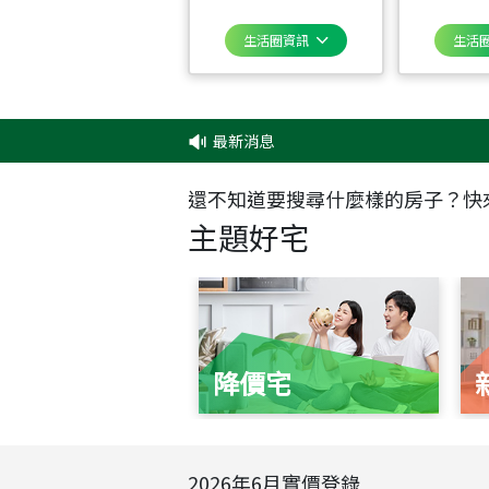
生活圈資訊
生活
最新消息
‧
還不知道要搜尋什麼樣的房子？快
主題好宅
降價宅
2026
年
6
月實價登錄