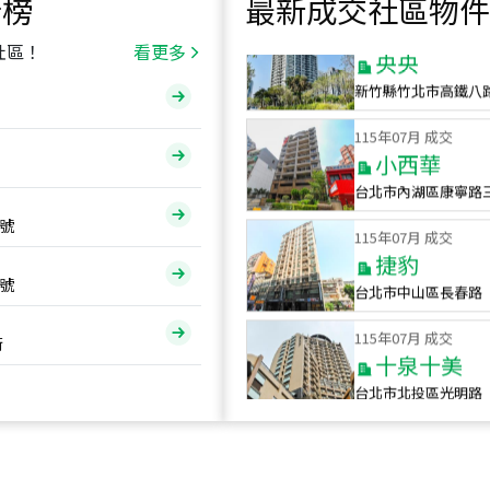
行榜
最新成交社區物件
115
年
07
月 成交
央央
社區！
看更多
新竹縣竹北市高鐵八
115
年
07
月 成交
小西華
台北市內湖區康寧路
115
年
07
月 成交
號
捷豹
台北市中山區長春路
號
115
年
07
月 成交
十泉十美
街
台北市北投區光明路
115
年
07
月 成交
四維天廈
新竹市新竹市四維路