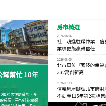
115
年
07
月 成交
菁英典藏
新竹市新竹市慈祥路
房市精選
115
年
07
月 成交
長隄
2026.08.06
新北市永和區環河西
社工魂進駐房仲業 信
業績更能贏得信任
115
年
07
月 成交
央央
2026.08.05
新竹縣竹北市高鐵八
北市車位『奢侈的幸福
115
年
07
月 成交
332萬創新高
幫幫忙 10年
小西華
台北市內湖區康寧路
2026.07.23
信義房屋辦理北市府財
115
年
07
月 成交
40歲的男性房貸族，今
不動產115年第2次標
捷豹
萬元的房屋，平均貸款金額
台北市中山區長春路
屋總價921.6萬元，多出