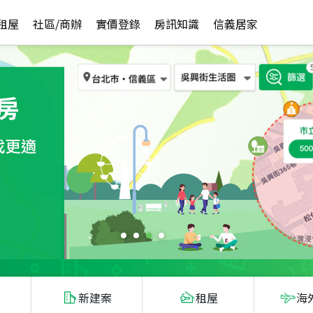
租屋
社區/商辦
實價登錄
房訊知識
信義居家
新建案
租屋
海