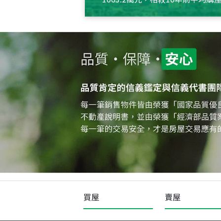
約550萬元，且貸款金額也多
買屋
賣屋