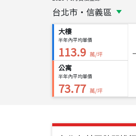
台北市
・
信義區
大樓
半年內平均單價
113.9
萬/坪
公寓
半年內平均單價
73.77
萬/坪