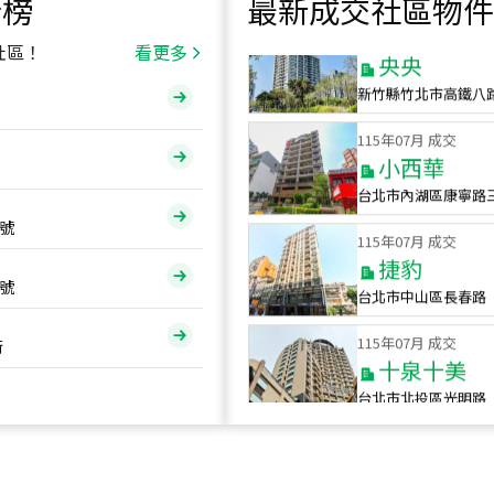
行榜
最新成交社區物件
115
年
07
月 成交
央央
社區！
看更多
新竹縣竹北市高鐵八
115
年
07
月 成交
小西華
台北市內湖區康寧路
115
年
07
月 成交
號
捷豹
台北市中山區長春路
號
115
年
07
月 成交
十泉十美
街
台北市北投區光明路
115
年
07
月 成交
四維天廈
新竹市新竹市四維路