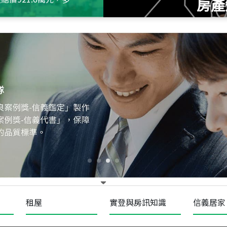
房產
115
年
07
月 成交
十泉十美
台北市北投區光明路
115
年
07
月 成交
四維天廈
新竹市新竹市四維路
115
年
07
月 成交
菁英典藏
新竹市新竹市慈祥路
租屋
實登與房訊知識
信義居家