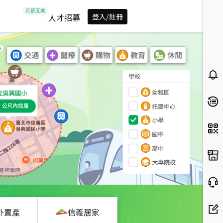
人才招募
登入/註冊
外置產
信義居家