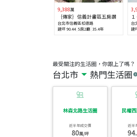
9,388
3,
萬
｛傳家｝信義計畫區五房讚
１
台北市信義區松德路
台
建坪
90.44
5房2廳
35.4年
建
最受關注的生活圈，你跟上了嗎？
台北市
熱門生活圈
林森北路生活圈
民權西
近半年成交價
近半
80
94.
萬/坪