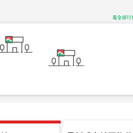
115
年
07
月 成交
捷豹
台北市中山區長春路
看全部行
115
年
07
月 成交
十泉十美
台北市北投區光明路
115
年
07
月 成交
四維天廈
新竹市新竹市四維路
115
年
07
月 成交
菁英典藏
新竹市新竹市慈祥路
115
年
07
月 成交
長隄
新北市永和區環河西