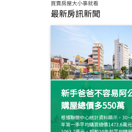
買賣房屋大小事就看
最新房訊新聞
新手爸爸不容易阿公
購屋總價多550萬
根據聯徵中心統計資料顯示，30~
年第一季平均購買總價1473.6
1063.2萬元，相較10年前平均購