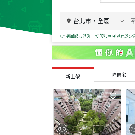
台北市
・
全區
👉 購屋能力試算，你的月薪可以買多少
降價宅
新上架