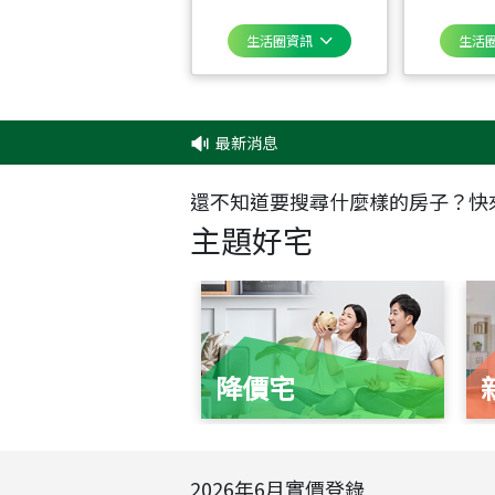
生活圈資訊
生活
最新消息
‧
還不知道要搜尋什麼樣的房子？快
主題好宅
降價宅
2026
年
6
月實價登錄