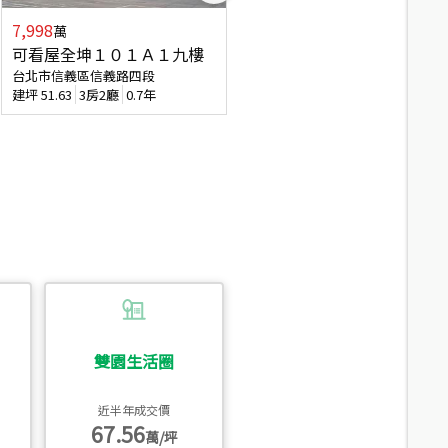
7,998
3,800
萬
萬
可看屋全坤１０１Ａ１九樓
信義區大空間美寓
台北市信義區信義路四段
台北市信義區大道路
建坪
51.63
3房2廳
0.7年
建坪
39.62
6房4廳(含加蓋)
51.9
雙園生活圈
近半年成交價
67.56
萬/坪