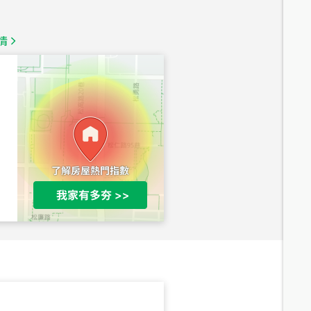
總價
1,350
萬
情
總價
1,020
萬
總價
490
萬
總價
1,808
萬
總價
530
萬
路二段