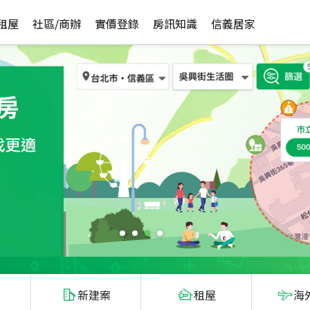
租屋
社區/商辦
實價登錄
房訊知識
信義居家
新建案
租屋
海