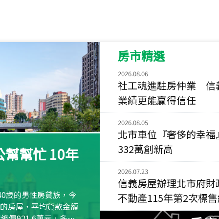
115
年
07
月 成交
菁英典藏
新竹市新竹市慈祥路
房市精選
115
年
07
月 成交
長隄
2026.08.06
新北市永和區環河西
社工魂進駐房仲業 信
業績更能贏得信任
115
年
07
月 成交
央央
2026.08.05
新竹縣竹北市高鐵八
北市車位『奢侈的幸福
332萬創新高
115
年
07
月 成交
幫幫忙 10年
小西華
台北市內湖區康寧路
2026.07.23
信義房屋辦理北市府財
115
年
07
月 成交
40歲的男性房貸族，今
不動產115年第2次標
捷豹
萬元的房屋，平均貸款金額
台北市中山區長春路
屋總價921.6萬元，多出