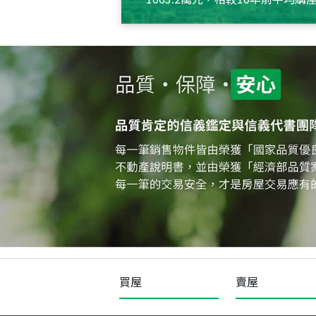
約550萬元，且貸款金額也多
買屋
賣屋