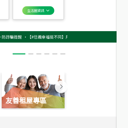
生活圈資訊
提醒
‧
【#信義幸福挺不同】用實力，讓升職免抽號碼牌！最新雇主品牌影片
友善租屋專區
新婚起家厝