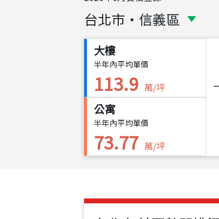
台北市
・
信義區
大樓
半年內平均單價
113.9
萬/坪
公寓
半年內平均單價
73.77
萬/坪