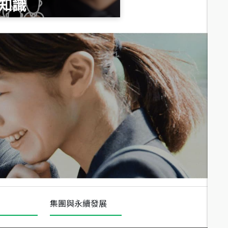
知識
總價
1,020
萬
總價
490
萬
總價
1,808
萬
集團與永續發展