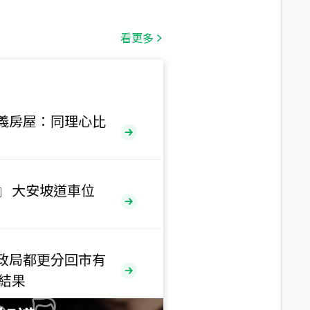
總價
1,808
萬
看更多
總價
530
萬
路二段
義房屋：同理心比
總價
5,800
萬
路
』 大安坡道車位
總價
1,938
萬
三段
政局都更分回市有
總價
售結果
1,350
萬