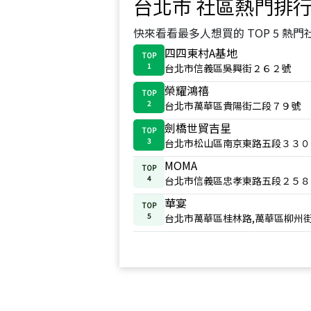
台北市
社區熱門排
快來看看最多人想買的 TOP 5 熱門
四四東村A基地
TOP
1
台北市信義區吳興街２６２號
榮耀鴻禧
TOP
2
台北市萬華區貴陽街二段７９號
劍橋世貿吉星
TOP
3
台北市松山區南京東路五段３３０
MOMA
TOP
4
台北市信義區忠孝東路五段２５８
華宴
TOP
5
台北市萬華區桂林路,萬華區柳州