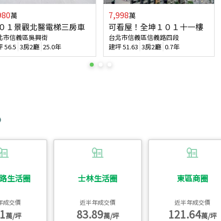
980
7,998
萬
萬
０１景觀北醫電梯三房車
可看屋！全坤１０１十一樓
北市信義區吳興街
台北市信義區信義路四段
坪
56.5
3房2廳
25.0年
建坪
51.63
3房2廳
0.7年
路生活圈
士林生活圈
東區商圈
年成交價
近半年成交價
近半年成交價
1
83.89
121.64
萬/坪
萬/坪
萬/坪