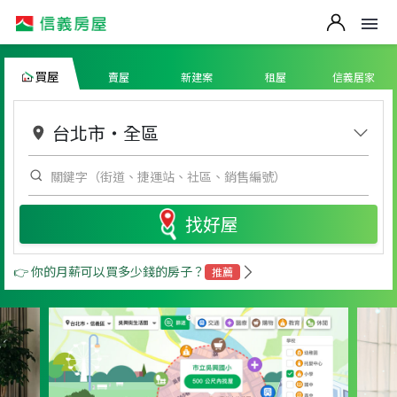
買屋
賣屋
新建案
租屋
信義居家
台北市
・
全區
找好屋
👉 你的月薪可以買多少錢的房子？
推薦