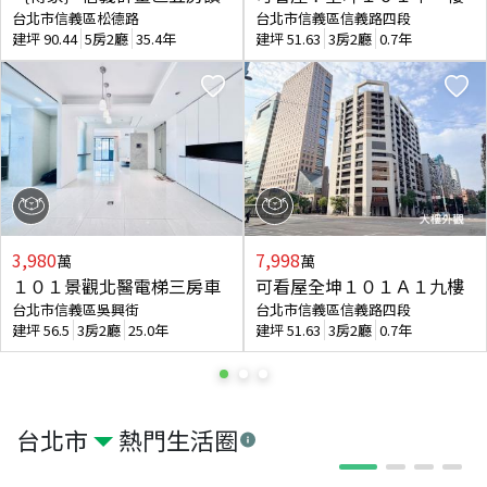
台北市信義區松德路
台北市信義區信義路四段
建坪
90.44
5房2廳
35.4年
建坪
51.63
3房2廳
0.7年
3,980
7,998
萬
萬
１０１景觀北醫電梯三房車
可看屋全坤１０１Ａ１九樓
台北市信義區吳興街
台北市信義區信義路四段
建坪
56.5
3房2廳
25.0年
建坪
51.63
3房2廳
0.7年
台北市
熱門生活圈