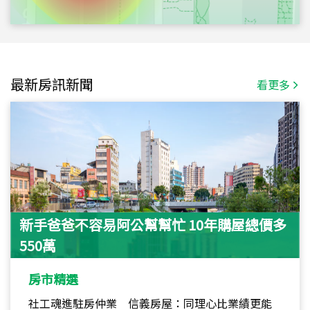
最新房訊新聞
看更多
新手爸爸不容易阿公幫幫忙 10年購屋總價多
550萬
房市精選
社工魂進駐房仲業 信義房屋：同理心比業績更能