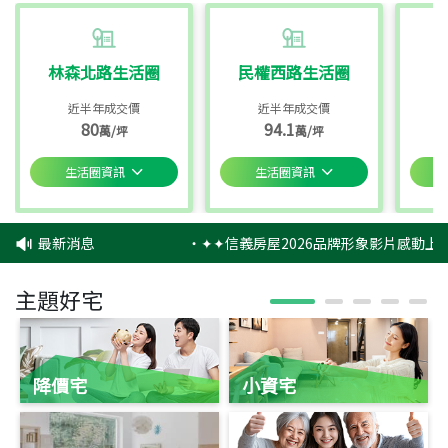
林森北路生活圈
民權西路生活圈
近半年成交價
近半年成交價
80
94.1
萬/坪
萬/坪
生活圈資訊
生活圈資訊
最新消息
‧
✦✦信義房屋2026品牌形象影片感動上映
主題好宅
降價宅
小資宅