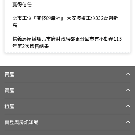
贏得信任
北市車位『奢侈的幸福』 大安坡道車位332萬創新
高
信義房屋辦理北市府財政局都更分回市有不動產115
年第2次標售結果
買屋
賣屋
租屋
實登與房訊知識