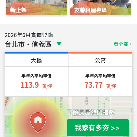
新上架
友善租屋專區
2026
年
6
月實價登錄
台北市
・
信義區
看全部
大樓
公寓
半年內平均單價
半年內平均單價
113.9
73.77
萬/坪
萬/坪