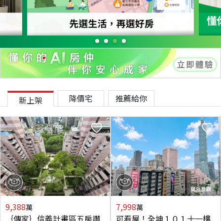
降價宅
推薦給你
新上架
9,388
7,998
萬
萬
｛傳家｝信義計畫區五房讚
可看屋！全坤１０１十一樓