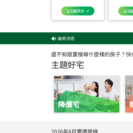
生活圈資訊
生活
最新消息
‧
還不知道要搜尋什麼樣的房子？快
主題好宅
降價宅
2026
年
6
月實價登錄