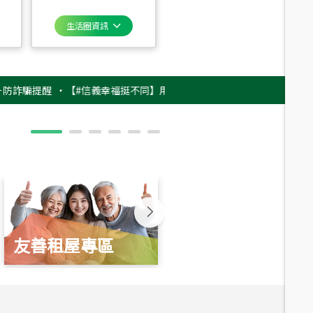
生活圈資訊
提醒
‧
【#信義幸福挺不同】用實力，讓升職免抽號碼牌！最新雇主品牌影片
友善租屋專區
新婚起家厝
總價