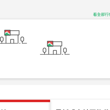
捷豹
台北市中山區長春路
看全部行
115
年
07
月 成交
十泉十美
台北市北投區光明路
115
年
07
月 成交
四維天廈
新竹市新竹市四維路
115
年
07
月 成交
菁英典藏
新竹市新竹市慈祥路
115
年
07
月 成交
長隄
新北市永和區環河西