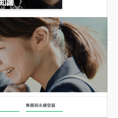
知識
總價
1,020
萬
總價
490
萬
總價
1,808
萬
集團與永續發展