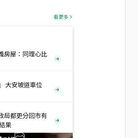
總價
1,808
萬
看更多
總價
530
萬
路二段
義房屋：同理心比
總價
5,800
萬
路
』 大安坡道車位
總價
1,938
萬
三段
政局都更分回市有
總價
售結果
1,350
萬