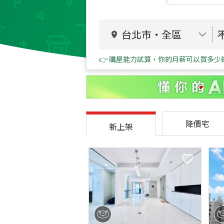
台北市
・
全區
👉 購屋能力試算，你的月薪可以買多少
降價宅
新上架