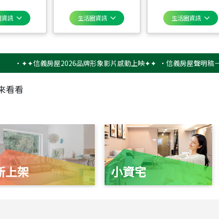
圈資訊
生活圈資訊
生活圈資訊
✦✦信義房屋2026品牌形象影片感動上映✦✦
‧
信義房屋聲明稿－防詐騙
來看看
新上架
小資宅
115
年
07
月 成交