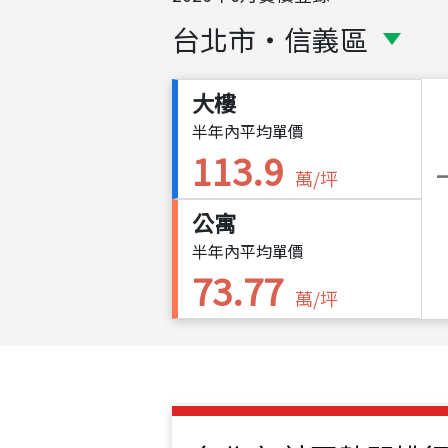
台北市
・
信義區
大樓
半年內平均單價
113.9
萬/坪
公寓
半年內平均單價
73.77
萬/坪