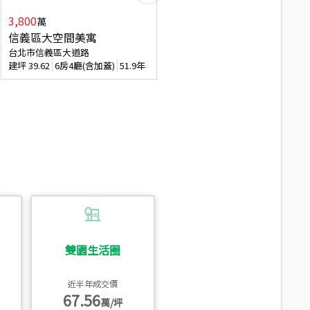
3,800
2,088
萬
萬
信義區大空間美寓
博愛精妝成家易
台北市信義區大道路
台北市信義區虎林街
建坪
39.62
6房4廳(含加蓋)
51.9年
建坪
20.47
3房2廳
56.4年
雙園生活圈
近半年成交價
67.56
萬/坪