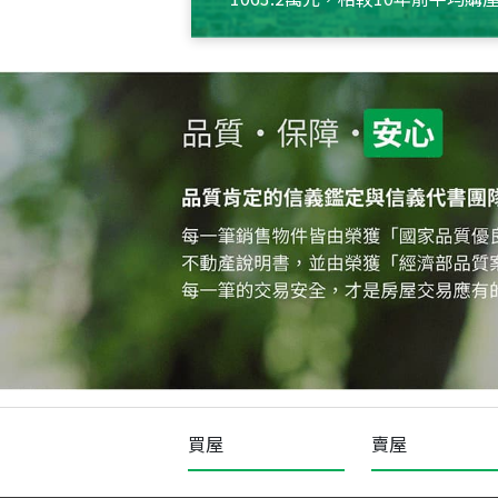
約550萬元，且貸款金額也多
買屋
賣屋