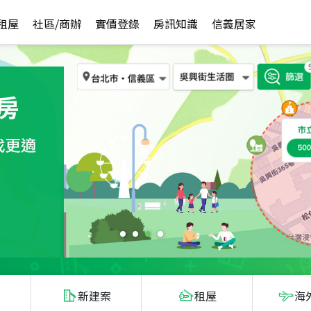
租屋
社區/商辦
實價登錄
房訊知識
信義居家
新建案
租屋
海