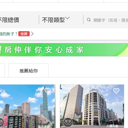
不限總價
不限類型
錢的房子？
推薦
推薦給你