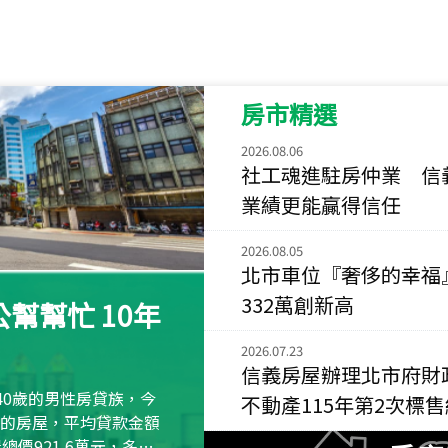
115
年
07
月 成交
菁英典藏
新竹市新竹市慈祥路
房市精選
115
年
07
月 成交
長隄
2026.08.06
新北市永和區環河西
社工魂進駐房仲業 信
業績更能贏得信任
115
年
07
月 成交
央央
2026.08.05
新竹縣竹北市高鐵八
北市車位『奢侈的幸福
115
年
07
月 成交
332萬創新高
幫幫忙 10年
小西華
台北市內湖區康寧路
2026.07.23
信義房屋辦理北市府財
115
年
07
月 成交
40歲的男性房貸族，今
不動產115年第2次標
捷豹
萬元的房屋，平均貸款金額
台北市中山區長春路
屋總價921.6萬元，多出