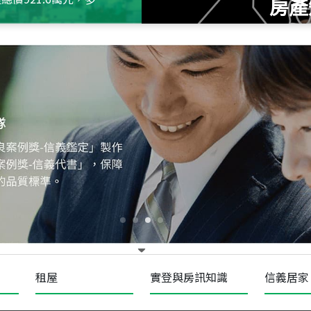
房產
115
年
07
月 成交
十泉十美
台北市北投區光明路
115
年
07
月 成交
四維天廈
新竹市新竹市四維路
115
年
07
月 成交
菁英典藏
新竹市新竹市慈祥路
租屋
實登與房訊知識
信義居家