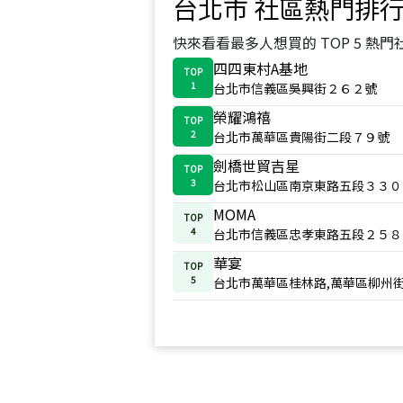
台北市
社區熱門排
快來看看最多人想買的 TOP 5 熱門
四四東村A基地
TOP
1
台北市信義區吳興街２６２號
榮耀鴻禧
TOP
2
台北市萬華區貴陽街二段７９號
劍橋世貿吉星
TOP
3
台北市松山區南京東路五段３３０
MOMA
TOP
4
台北市信義區忠孝東路五段２５８
華宴
TOP
5
台北市萬華區桂林路,萬華區柳州