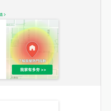
1,350
萬
情
總價
1,020
萬
總價
490
萬
總價
1,808
萬
總價
530
萬
路二段