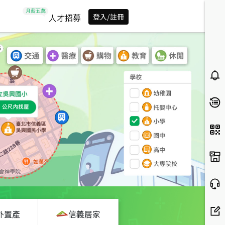
人才招募
登入/註冊
外置產
信義居家