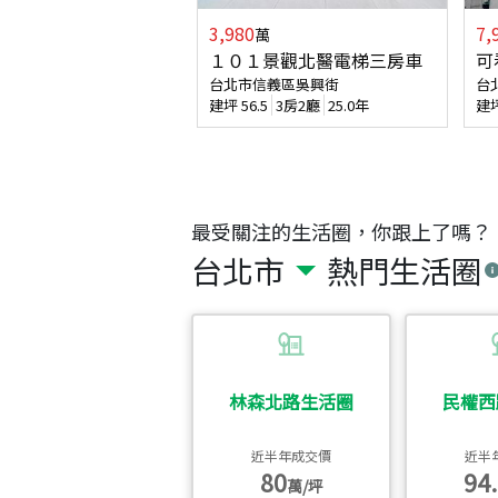
3,980
7,
萬
１０１景觀北醫電梯三房車
可
台北市信義區吳興街
台
建坪
56.5
3房2廳
25.0年
建
最受關注的生活圈，你跟上了嗎？
台北市
熱門生活圈
林森北路生活圈
民權西
近半年成交價
近半
80
94.
萬/坪