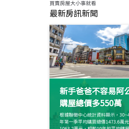
買賣房屋大小事就看
最新房訊新聞
新手爸爸不容易阿公
購屋總價多550萬
根據聯徵中心統計資料顯示，30~
年第一季平均購買總價1473.6
1063.2萬元，相較10年前平均購