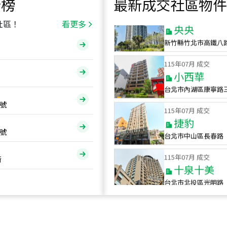
行榜
最新成交社區物件
115
年
07
月 成交
央央
社區！
看更多
新竹縣竹北市高鐵八
115
年
07
月 成交
小西華
台北市內湖區康寧路
115
年
07
月 成交
號
捷豹
台北市中山區長春路
號
115
年
07
月 成交
十泉十美
街
台北市北投區光明路
115
年
07
月 成交
四維天廈
新竹市新竹市四維路