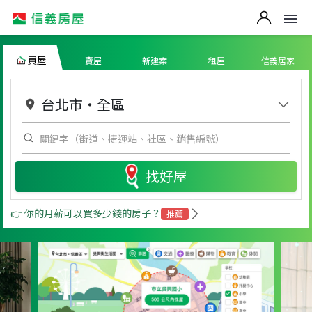
買屋
賣屋
新建案
租屋
信義居家
台北市
・
全區
找好屋
👉 你的月薪可以買多少錢的房子？
推薦