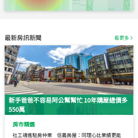
最新房訊新聞
看更多
新手爸爸不容易阿公幫幫忙 10年購屋總價多
550萬
房市精選
社工魂進駐房仲業 信義房屋：同理心比業績更能