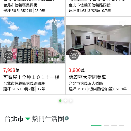
台北市信義區吳興街
台北市信義區信義路四段
建坪
56.5
3房2廳
25.0年
建坪
51.63
3房2廳
0.7年
7,998
3,800
萬
萬
可看屋！全坤１０１十一樓
信義區大空間美寓
台北市信義區信義路四段
台北市信義區大道路
建坪
51.63
3房2廳
0.7年
建坪
39.62
6房4廳(含加蓋)
51.9年
台北市
熱門生活圈