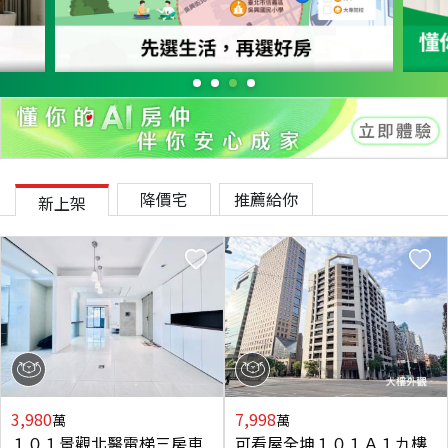
降價宅
推薦給你
新上架
3,980
7,998
萬
萬
１０１景觀北醫電梯三房車
可看屋全坤１０１Ａ１九樓