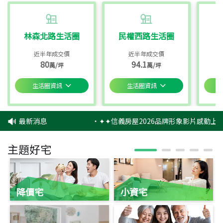
林森北路生活圈
民權西路生活圈
近半年成交價
近半年成交價
80
94.1
萬/坪
萬/坪
生活圈資訊
生活圈資訊
最新消息
‧
✦✦信義房屋2026品牌形象影片感動上映
主題好宅
降價宅
小資宅