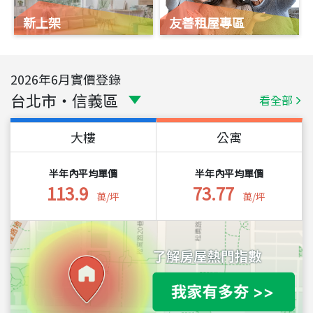
新上架
友善租屋專區
2026
年
6
月實價登錄
台北市
・
信義區
看全部
大樓
公寓
半年內平均單價
半年內平均單價
113.9
73.77
萬/坪
萬/坪