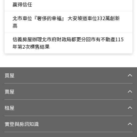
贏得信任
北市車位『奢侈的幸福』 大安坡道車位332萬創新
高
信義房屋辦理北市府財政局都更分回市有不動產115
年第2次標售結果
買屋
賣屋
租屋
實登與房訊知識