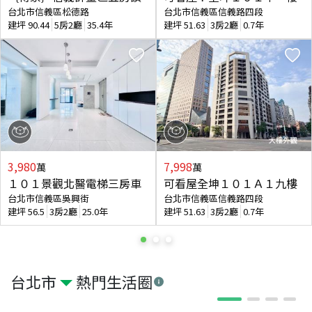
台北市信義區松德路
台北市信義區信義路四段
建坪
90.44
5房2廳
35.4年
建坪
51.63
3房2廳
0.7年
3,980
7,998
萬
萬
１０１景觀北醫電梯三房車
可看屋全坤１０１Ａ１九樓
台北市信義區吳興街
台北市信義區信義路四段
建坪
56.5
3房2廳
25.0年
建坪
51.63
3房2廳
0.7年
台北市
熱門生活圈