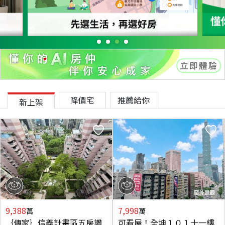
降價宅
推薦給你
新上架
9,388
7,998
萬
萬
｛傳家｝信義計畫區五房讚
可看屋！全坤１０１十一樓