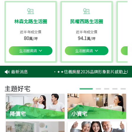
林森北路生活圈
民權西路生活圈
近半年成交價
近半年成交價
80
94.1
萬/坪
萬/坪
生活圈資訊
生活圈資訊
最新消息
‧
✦✦信義房屋2026品牌形象影片感動上映
主題好宅
降價宅
小資宅