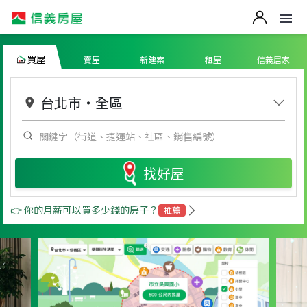
買屋
賣屋
新建案
租屋
信義居家
台北市
・
全區
找好屋
👉 你的月薪可以買多少錢的房子？
推薦