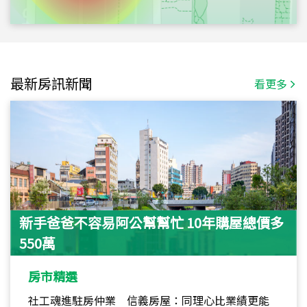
最新房訊新聞
看更多
新手爸爸不容易阿公幫幫忙 10年購屋總價多
550萬
房市精選
社工魂進駐房仲業 信義房屋：同理心比業績更能