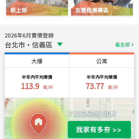
新上架
友善租屋專區
2026
年
6
月實價登錄
台北市
・
信義區
看全部
大樓
公寓
半年內平均單價
半年內平均單價
113.9
73.77
萬/坪
萬/坪