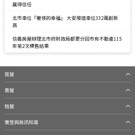
贏得信任
北市車位『奢侈的幸福』 大安坡道車位332萬創新
高
信義房屋辦理北市府財政局都更分回市有不動產115
年第2次標售結果
買屋
賣屋
租屋
實登與房訊知識