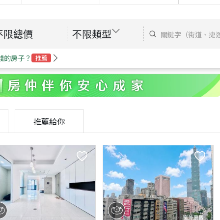
不限總價
不限類型
錢的房子？
推薦
推薦給你