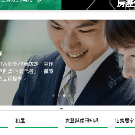
房產
115
年
07
月 成交
十泉十美
台北市北投區光明路
115
年
07
月 成交
四維天廈
新竹市新竹市四維路
115
年
07
月 成交
菁英典藏
新竹市新竹市慈祥路
租屋
實登與房訊知識
信義居家