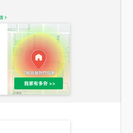
1,350
萬
情
總價
1,020
萬
總價
490
萬
總價
1,808
萬
總價
530
萬
路二段