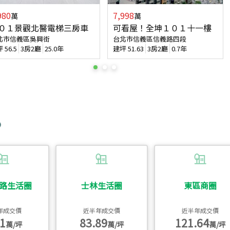
980
7,998
萬
萬
０１景觀北醫電梯三房車
可看屋！全坤１０１十一樓
北市信義區吳興街
台北市信義區信義路四段
坪
56.5
3房2廳
25.0年
建坪
51.63
3房2廳
0.7年
路生活圈
士林生活圈
東區商圈
年成交價
近半年成交價
近半年成交價
1
83.89
121.64
萬/坪
萬/坪
萬/坪