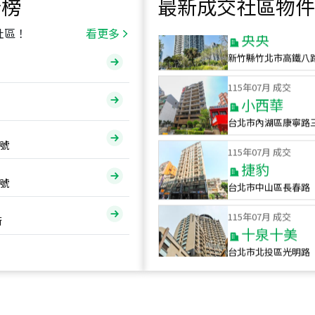
行榜
最新成交社區物件
115
年
07
月 成交
央央
社區！
看更多
新竹縣竹北市高鐵八
115
年
07
月 成交
小西華
台北市內湖區康寧路
115
年
07
月 成交
號
捷豹
台北市中山區長春路
號
115
年
07
月 成交
十泉十美
街
台北市北投區光明路
115
年
07
月 成交
四維天廈
新竹市新竹市四維路