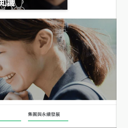
知識
總價
1,020
萬
總價
490
萬
總價
1,808
萬
集團與永續發展