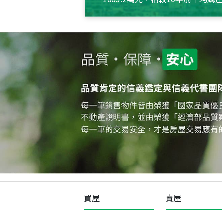
約550萬元，且貸款金額也多
買屋
賣屋