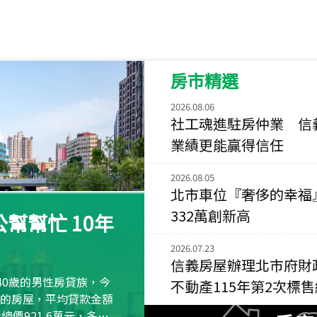
115
年
07
月 成交
菁英典藏
新竹市新竹市慈祥路
房市精選
115
年
07
月 成交
長隄
2026.08.06
新北市永和區環河西
社工魂進駐房仲業 信
業績更能贏得信任
115
年
07
月 成交
央央
2026.08.05
新竹縣竹北市高鐵八
北市車位『奢侈的幸福
115
年
07
月 成交
332萬創新高
幫幫忙 10年
小西華
台北市內湖區康寧路
2026.07.23
信義房屋辦理北市府財
115
年
07
月 成交
40歲的男性房貸族，今
不動產115年第2次標
捷豹
萬元的房屋，平均貸款金額
台北市中山區長春路
屋總價921.6萬元，多出