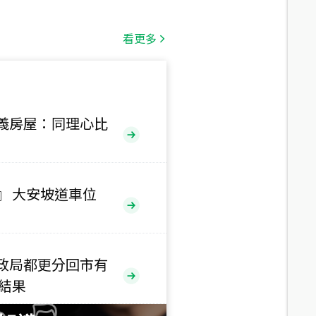
總價
1,808
萬
看更多
總價
530
萬
路二段
義房屋：同理心比
總價
5,800
萬
路
』 大安坡道車位
總價
1,938
萬
三段
政局都更分回市有
總價
售結果
1,350
萬