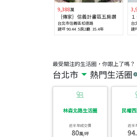
9,388
3,
萬
｛傳家｝信義計畫區五房讚
１
台北市信義區松德路
台
建坪
90.44
5房2廳
35.4年
建
最受關注的生活圈，你跟上了嗎？
台北市
熱門生活圈
林森北路生活圈
民權西
近半年成交價
近半
80
94.
萬/坪