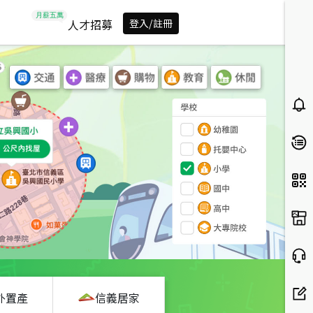
人才招募
登入/註冊
外置產
信義居家