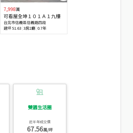
7,998
3,800
萬
萬
可看屋全坤１０１Ａ１九樓
信義區大空間美寓
台北市信義區信義路四段
台北市信義區大道路
建坪
51.63
3房2廳
0.7年
建坪
39.62
6房4廳(含加蓋)
51.9
雙園生活圈
近半年成交價
67.56
萬/坪