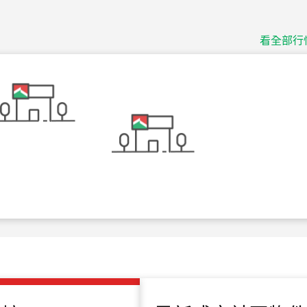
捷豹
台北市中山區長春路
看全部行
115
年
07
月 成交
十泉十美
台北市北投區光明路
115
年
07
月 成交
四維天廈
新竹市新竹市四維路
115
年
07
月 成交
菁英典藏
新竹市新竹市慈祥路
115
年
07
月 成交
長隄
新北市永和區環河西