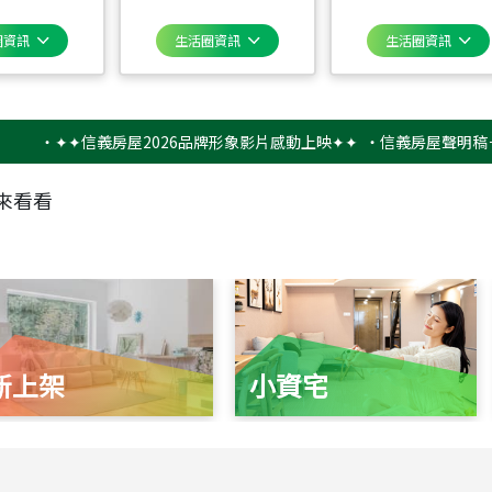
圈資訊
生活圈資訊
生活圈資訊
✦✦信義房屋2026品牌形象影片感動上映✦✦
‧
信義房屋聲明稿－防詐騙
來看看
新上架
小資宅
115
年
07
月 成交