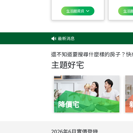
生活圈資訊
生活
最新消息
‧
還不知道要搜尋什麼樣的房子？快
主題好宅
降價宅
2026
年
6
月實價登錄