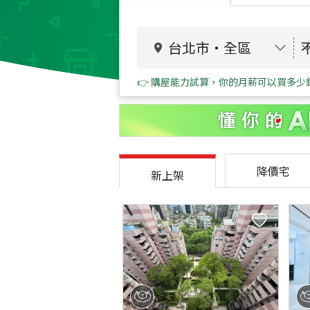
台北市
・
全區
👉 購屋能力試算，你的月薪可以買多少
降價宅
新上架