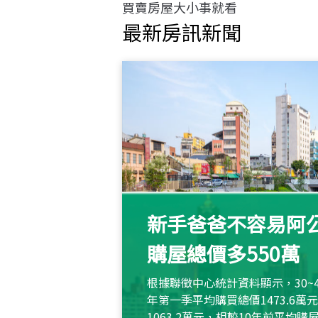
買賣房屋大小事就看
最新房訊新聞
新手爸爸不容易阿公
購屋總價多550萬
根據聯徵中心統計資料顯示，30~
年第一季平均購買總價1473.6
1063.2萬元，相較10年前平均購