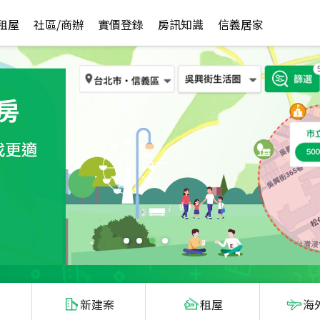
租屋
社區/商辦
實價登錄
房訊知識
信義居家
新建案
租屋
海