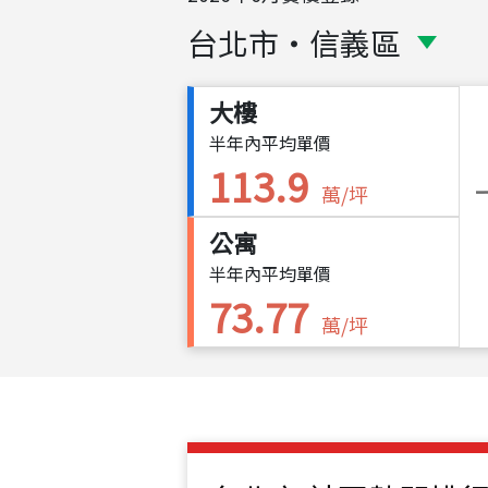
台北市
・
信義區
大樓
半年內平均單價
113.9
萬/坪
公寓
半年內平均單價
73.77
萬/坪