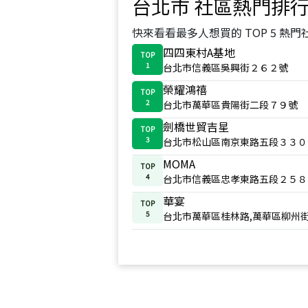
台北市
社區熱門排
快來看看最多人想買的 TOP 5 熱門
四四東村A基地
TOP
1
台北市信義區吳興街２６２號
榮耀鴻禧
TOP
2
台北市萬華區貴陽街二段７９號
劍橋世貿吉星
TOP
3
台北市松山區南京東路五段３３０
MOMA
TOP
4
台北市信義區忠孝東路五段２５８
華宴
TOP
5
台北市萬華區桂林路,萬華區柳州