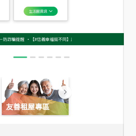
生活圈資訊
提醒
‧
【#信義幸福挺不同】用實力，讓升職免抽號碼牌！最新雇主品牌影片
友善租屋專區
新婚起家厝
總價