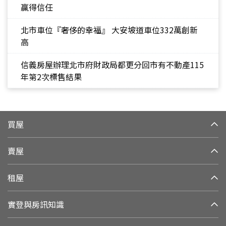
贏得信任
北市車位『奢侈的幸福』 大安坡道車位332萬創新
高
信義房屋辦理北市府財政局都更分回市有不動產115
年第2次標售結果
買屋
賣屋
租屋
實登與房訊知識