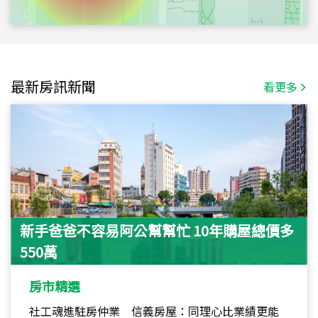
最新房訊新聞
看更多
新手爸爸不容易阿公幫幫忙 10年購屋總價多
550萬
房市精選
社工魂進駐房仲業 信義房屋：同理心比業績更能