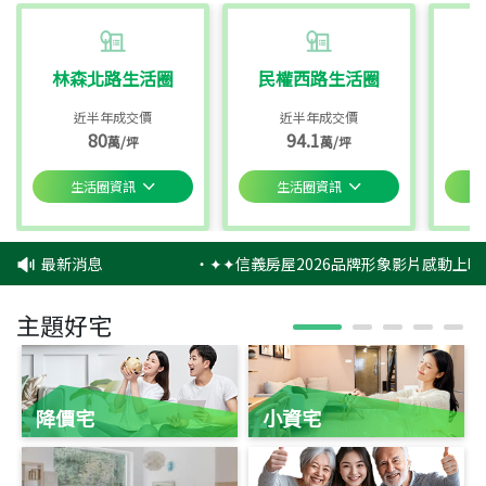
林森北路生活圈
民權西路生活圈
近半年成交價
近半年成交價
80
94.1
萬/坪
萬/坪
生活圈資訊
生活圈資訊
最新消息
‧
✦✦信義房屋2026品牌形象影片感動上映
主題好宅
降價宅
小資宅