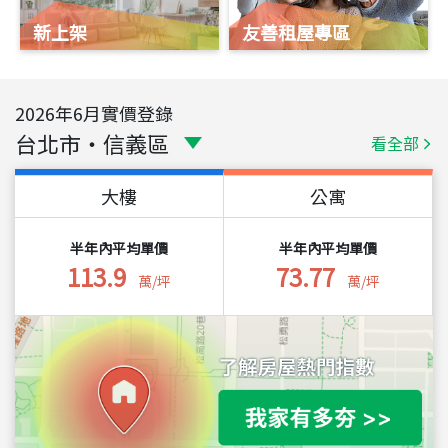
新上架
友善租屋專區
2026
年
6
月實價登錄
台北市
・
信義區
看全部
大樓
公寓
半年內平均單價
半年內平均單價
113.9
73.77
萬/坪
萬/坪