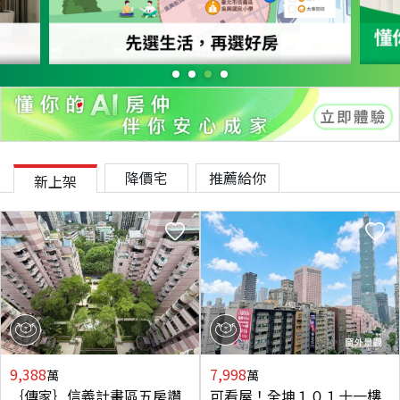
降價宅
推薦給你
新上架
9,388
7,998
萬
萬
｛傳家｝信義計畫區五房讚
可看屋！全坤１０１十一樓