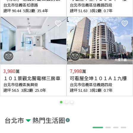
台北市信義區松德路
台北市信義區信義路四段
建坪
90.44
5房2廳
35.4年
建坪
51.63
3房2廳
0.7年
3,980
7,998
萬
萬
１０１景觀北醫電梯三房車
可看屋全坤１０１Ａ１九樓
台北市信義區吳興街
台北市信義區信義路四段
建坪
56.5
3房2廳
25.0年
建坪
51.63
3房2廳
0.7年
台北市
熱門生活圈