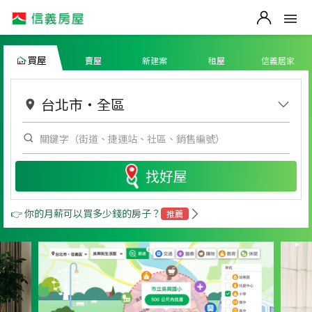
買屋
賣屋
新建案
租屋
信義居家
台北市
・
全區
找好屋
👉 你的月薪可以買多少錢的房子？
推薦