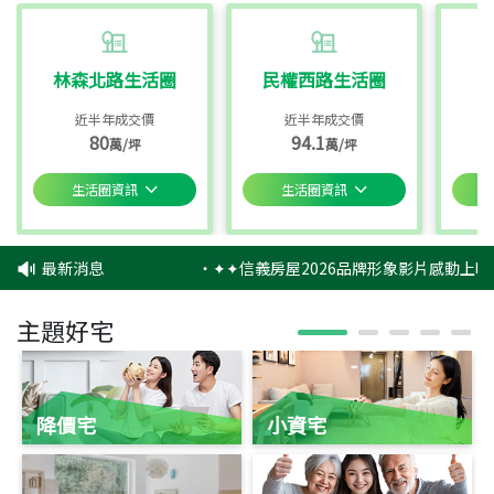
林森北路生活圈
民權西路生活圈
近半年成交價
近半年成交價
80
94.1
萬/坪
萬/坪
生活圈資訊
生活圈資訊
最新消息
‧
✦✦信義房屋2026品牌形象影片感動上映
主題好宅
降價宅
小資宅