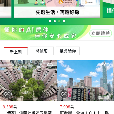
降價宅
推薦給你
新上架
9,388
7,998
萬
萬
｛傳家｝信義計畫區五房讚
可看屋！全坤１０１十一樓