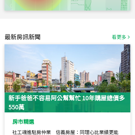
最新房訊新聞
看更多
新手爸爸不容易阿公幫幫忙 10年購屋總價多
550萬
房市精選
社工魂進駐房仲業 信義房屋：同理心比業績更能