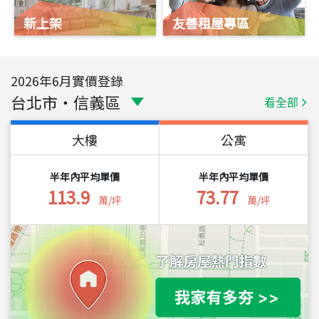
新上架
友善租屋專區
2026
年
6
月實價登錄
台北市
・
信義區
看全部
大樓
公寓
半年內平均單價
半年內平均單價
113.9
73.77
萬/坪
萬/坪