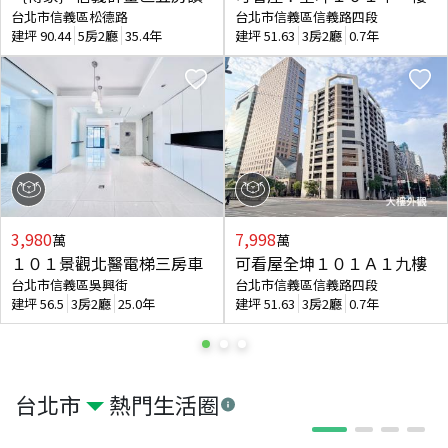
台北市信義區松德路
台北市信義區信義路四段
建坪
90.44
5房2廳
35.4年
建坪
51.63
3房2廳
0.7年
3,980
7,998
萬
萬
１０１景觀北醫電梯三房車
可看屋全坤１０１Ａ１九樓
台北市信義區吳興街
台北市信義區信義路四段
建坪
56.5
3房2廳
25.0年
建坪
51.63
3房2廳
0.7年
台北市
熱門生活圈