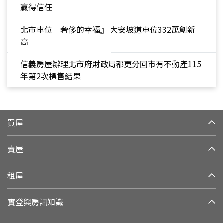
贏得信任
北市車位『奢侈的幸福』 大安坡道車位332萬創新
高
信義房屋辦理北市府財政局都更分回市有不動產115
年第2次標售結果
買屋
賣屋
租屋
實登與房訊知識