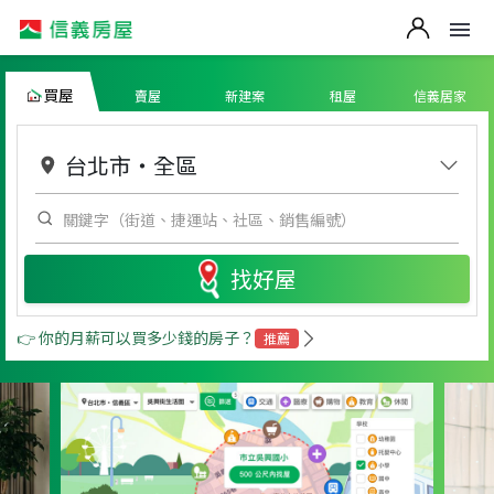
買屋
賣屋
新建案
租屋
信義居家
台北市
・
全區
找好屋
👉 你的月薪可以買多少錢的房子？
推薦