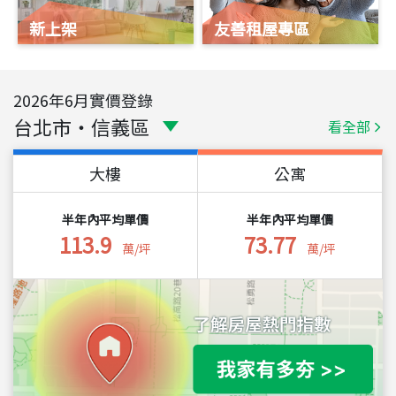
新上架
友善租屋專區
2026
年
6
月實價登錄
台北市
・
信義區
看全部
大樓
公寓
半年內平均單價
半年內平均單價
113.9
73.77
萬/坪
萬/坪