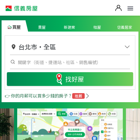
買屋
賣屋
新建案
租屋
信義居家
台北市
・
全區
找好屋
👉 你的月薪可以買多少錢的房子？
推薦