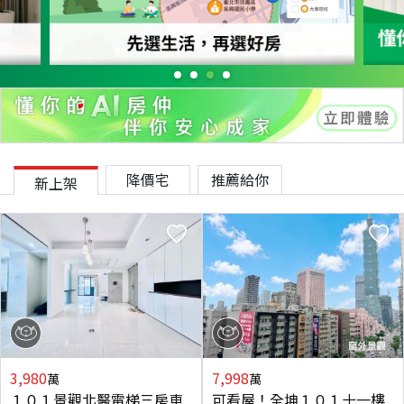
降價宅
推薦給你
新上架
3,980
7,998
萬
萬
１０１景觀北醫電梯三房車
可看屋！全坤１０１十一樓