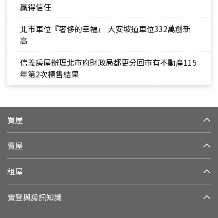
贏得信任
北市車位『奢侈的幸福』 大安坡道車位332萬創新
高
信義房屋辦理北市府財政局都更分回市有不動產115
年第2次標售結果
買屋
賣屋
租屋
實登與房訊知識