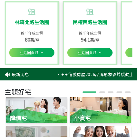
林森北路生活圈
民權西路生活圈
近半年成交價
近半年成交價
80
94.1
萬/坪
萬/坪
生活圈資訊
生活圈資訊
最新消息
‧
✦✦信義房屋2026品牌形象影片感動上映
主題好宅
降價宅
小資宅