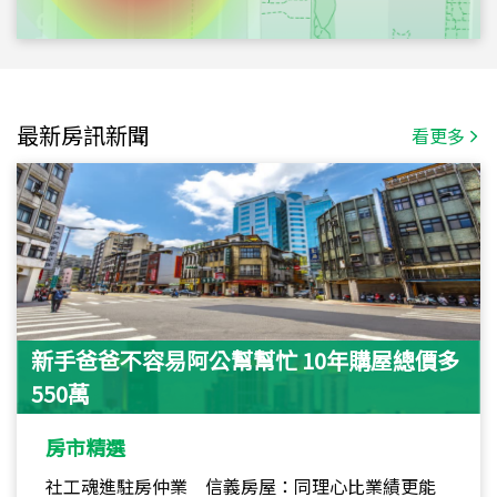
最新房訊新聞
看更多
新手爸爸不容易阿公幫幫忙 10年購屋總價多
550萬
房市精選
社工魂進駐房仲業 信義房屋：同理心比業績更能