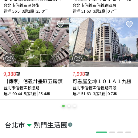
台北市信義區吳興街
台北市信義區信義路四段
建坪
56.5
3房2廳
25.0年
建坪
51.63
3房2廳
0.7年
9,388
7,998
萬
萬
｛傳家｝信義計畫區五房讚
可看屋全坤１０１Ａ１九樓
台北市信義區松德路
台北市信義區信義路四段
建坪
90.44
5房2廳
35.4年
建坪
51.63
3房2廳
0.7年
台北市
熱門生活圈