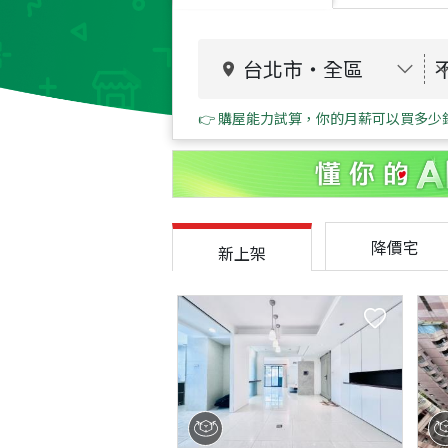
台北市
・
全區
👉 購屋能力試算，你的月薪可以買多少
降價宅
新上架