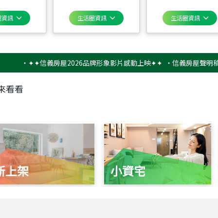
圈資訊
生活圈資訊
生活圈資訊
‧
✦✦信義房屋2026品牌形象影片感動上映✦✦
‧
信義房屋聲明稿－防詐
來看看
新上架
小資宅
115
年
07
月 成交