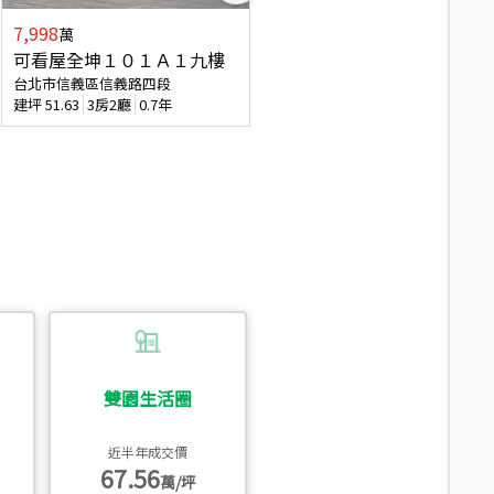
7,998
3,800
萬
萬
可看屋全坤１０１Ａ１九樓
信義區大空間美寓
台北市信義區信義路四段
台北市信義區大道路
建坪
51.63
3房2廳
0.7年
建坪
39.62
6房4廳(含加蓋)
51.9
雙園生活圈
近半年成交價
67.56
萬/坪