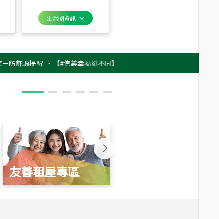
生活圈資訊
騙提醒
‧
【#信義幸福挺不同】用實力，讓升職免抽號碼牌！最新雇主品牌影
友善租屋專區
新婚起家厝
總價