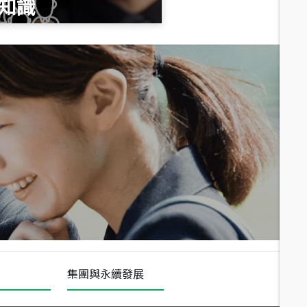
知識
總價
1,020
萬
總價
490
萬
總價
1,808
萬
集團與永續發展