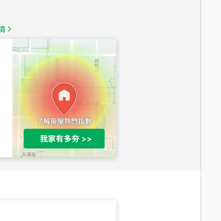
1,350
萬
情
總價
1,020
萬
總價
490
萬
總價
1,808
萬
總價
530
萬
路二段