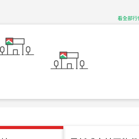
捷豹
台北市中山區長春路
看全部行
115
年
07
月 成交
十泉十美
台北市北投區光明路
115
年
07
月 成交
四維天廈
新竹市新竹市四維路
115
年
07
月 成交
菁英典藏
新竹市新竹市慈祥路
115
年
07
月 成交
長隄
新北市永和區環河西