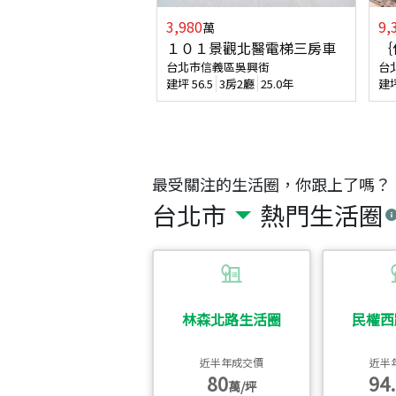
3,980
9,
萬
１０１景觀北醫電梯三房車
｛
台北市信義區吳興街
台
建坪
56.5
3房2廳
25.0年
建
最受關注的生活圈，你跟上了嗎？
台北市
熱門生活圈
林森北路生活圈
民權西
近半年成交價
近半
80
94.
萬/坪