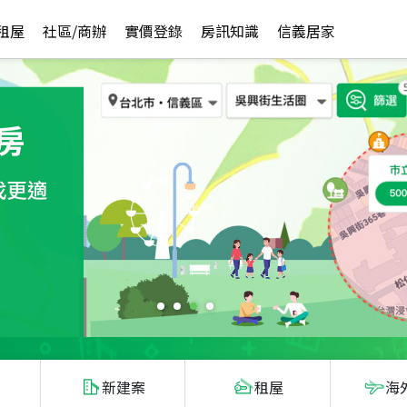
租屋
社區/商辦
實價登錄
房訊知識
信義居家
新建案
租屋
海