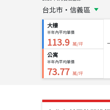
台北市
・
信義區
大樓
半年內平均單價
113.9
萬/坪
公寓
半年內平均單價
73.77
萬/坪