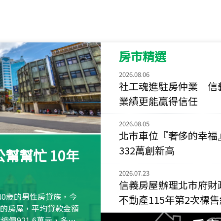
115
年
07
月 成交
菁英典藏
新竹市新竹市慈祥路
房市精選
115
年
07
月 成交
長隄
2026.08.06
新北市永和區環河西
社工魂進駐房仲業 信
業績更能贏得信任
115
年
07
月 成交
央央
2026.08.05
新竹縣竹北市高鐵八
北市車位『奢侈的幸福
115
年
07
月 成交
332萬創新高
幫幫忙 10年
小西華
台北市內湖區康寧路
2026.07.23
信義房屋辦理北市府財
115
年
07
月 成交
40歲的男性房貸族，今
不動產115年第2次標
捷豹
萬元的房屋，平均貸款金額
台北市中山區長春路
屋總價921.6萬元，多出