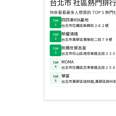
台北市
社區熱門排
快來看看最多人想買的 TOP 5 熱門
四四東村A基地
TOP
1
台北市信義區吳興街２６２號
榮耀鴻禧
TOP
2
台北市萬華區貴陽街二段７９號
劍橋世貿吉星
TOP
3
台北市松山區南京東路五段３３０
MOMA
TOP
4
台北市信義區忠孝東路五段２５８
華宴
TOP
5
台北市萬華區桂林路,萬華區柳州