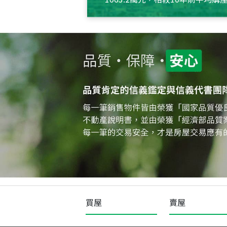
約550萬元，且貸款金額也多
買屋
賣屋