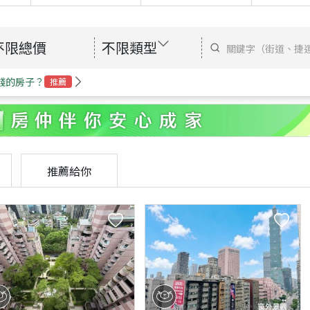
不限總價
不限類型
錢的房子？
推薦
推薦給你