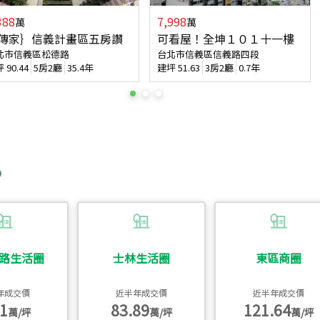
388
7,998
萬
萬
傳家｝信義計畫區五房讚
可看屋！全坤１０１十一樓
北市信義區松德路
台北市信義區信義路四段
坪
90.44
5房2廳
35.4年
建坪
51.63
3房2廳
0.7年
路生活圈
士林生活圈
東區商圈
年成交價
近半年成交價
近半年成交價
1
83.89
121.64
萬/坪
萬/坪
萬/坪