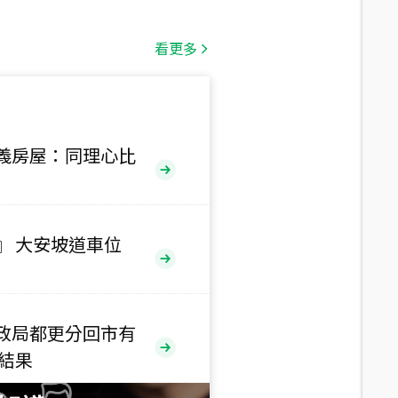
總價
1,808
萬
看更多
總價
530
萬
路二段
義房屋：同理心比
總價
5,800
萬
路
』 大安坡道車位
總價
1,938
萬
三段
政局都更分回市有
總價
售結果
1,350
萬