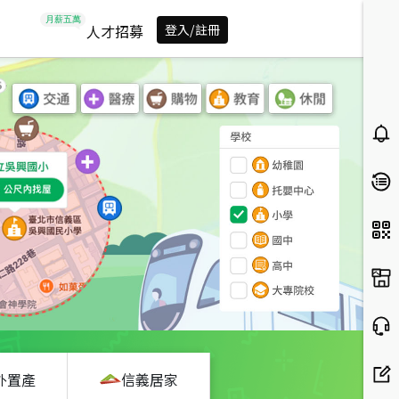
人才招募
登入/註冊
外置產
信義居家