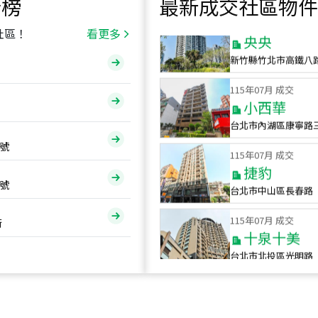
行榜
最新成交社區物件
115
年
07
月 成交
央央
社區！
看更多
新竹縣竹北市高鐵八
115
年
07
月 成交
小西華
台北市內湖區康寧路
115
年
07
月 成交
號
捷豹
台北市中山區長春路
號
115
年
07
月 成交
十泉十美
街
台北市北投區光明路
115
年
07
月 成交
四維天廈
新竹市新竹市四維路