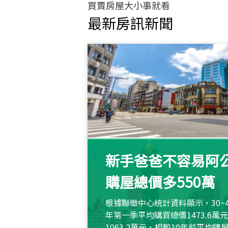
買賣房屋大小事就看
最新房訊新聞
新手爸爸不容易阿公
購屋總價多550萬
根據聯徵中心統計資料顯示，30~
年第一季平均購買總價1473.6
1063.2萬元，相較10年前平均購