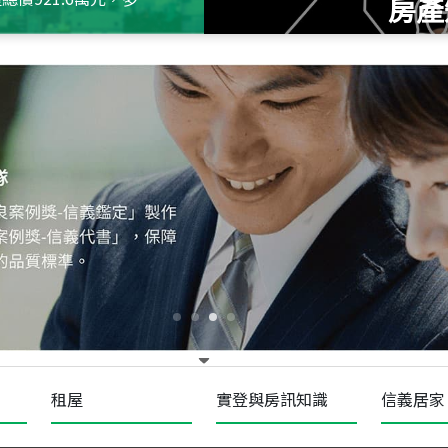
房產
115
年
07
月 成交
十泉十美
台北市北投區光明路
115
年
07
月 成交
四維天廈
新竹市新竹市四維路
115
年
07
月 成交
菁英典藏
新竹市新竹市慈祥路
租屋
實登與房訊知識
信義居家