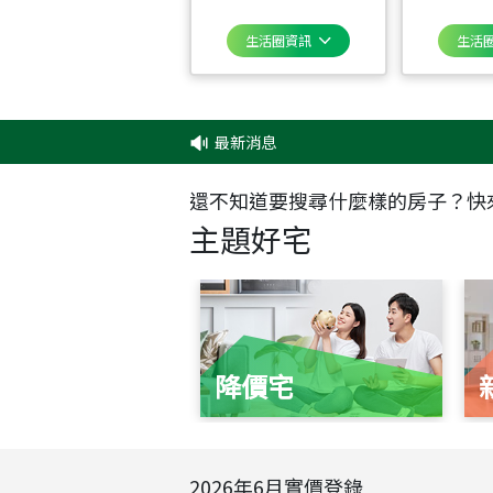
生活圈資訊
生活
最新消息
還不知道要搜尋什麼樣的房子？快
主題好宅
降價宅
2026
年
6
月實價登錄