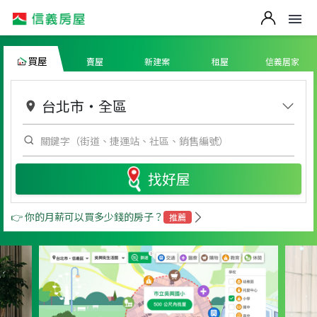
買屋
賣屋
新建案
租屋
信義居家
台北市
・
全區
找好屋
👉 你的月薪可以買多少錢的房子？
推薦