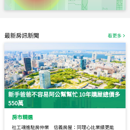
最新房訊新聞
看更多
新手爸爸不容易阿公幫幫忙 10年購屋總價多
550萬
房市精選
社工魂進駐房仲業 信義房屋：同理心比業績更能