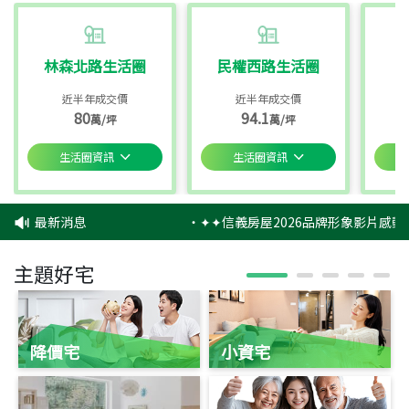
林森北路生活圈
民權西路生活圈
近半年成交價
近半年成交價
80
94.1
萬/坪
萬/坪
生活圈資訊
生活圈資訊
最新消息
‧
✦✦信義房屋2026品牌形象影片感動
主題好宅
降價宅
小資宅