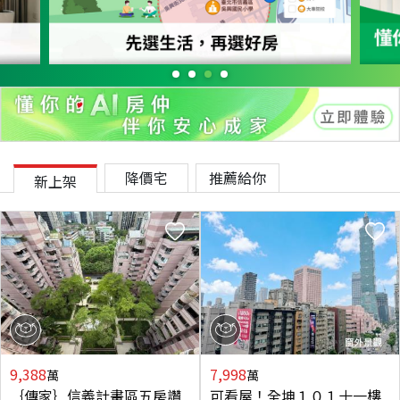
降價宅
推薦給你
新上架
9,388
7,998
萬
萬
｛傳家｝信義計畫區五房讚
可看屋！全坤１０１十一樓