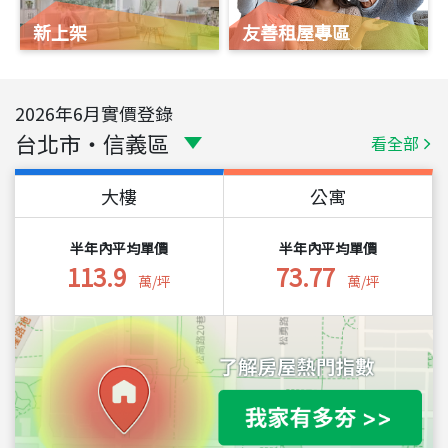
新上架
友善租屋專區
2026
年
6
月實價登錄
台北市
・
信義區
看全部
大樓
公寓
半年內平均單價
半年內平均單價
113.9
73.77
萬/坪
萬/坪