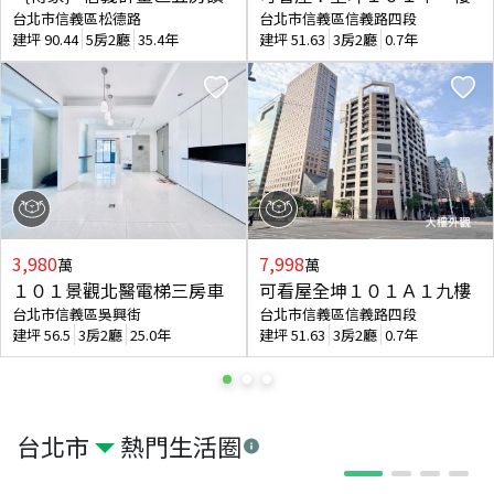
台北市信義區松德路
台北市信義區信義路四段
建坪
90.44
5房2廳
35.4年
建坪
51.63
3房2廳
0.7年
3,980
7,998
萬
萬
１０１景觀北醫電梯三房車
可看屋全坤１０１Ａ１九樓
台北市信義區吳興街
台北市信義區信義路四段
建坪
56.5
3房2廳
25.0年
建坪
51.63
3房2廳
0.7年
台北市
熱門生活圈