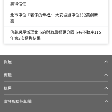
贏得信任
北市車位『奢侈的幸福』 大安坡道車位332萬創新
高
信義房屋辦理北市府財政局都更分回市有不動產115
年第2次標售結果
買屋
賣屋
租屋
實登與房訊知識