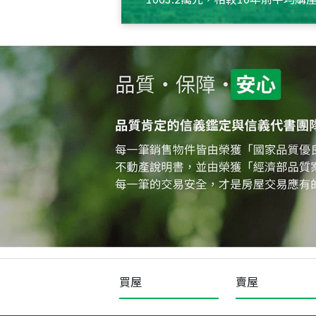
約550萬元，且貸款金額也多
買屋
賣屋