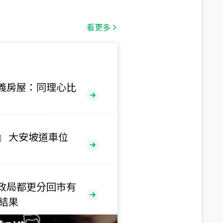
總價
1,808
萬
看更多
總價
530
萬
路二段
義房屋：同理心比
總價
5,800
萬
路
』 大安坡道車位
總價
1,938
萬
三段
政局都更分回市有
總價
售結果
1,350
萬