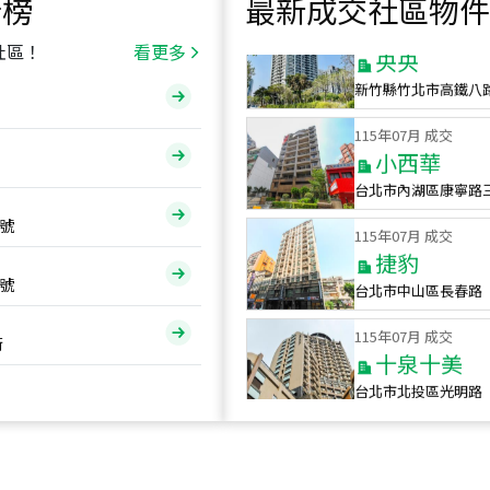
行榜
最新成交社區物件
115
年
07
月 成交
央央
社區！
看更多
新竹縣竹北市高鐵八
115
年
07
月 成交
小西華
台北市內湖區康寧路
115
年
07
月 成交
號
捷豹
台北市中山區長春路
號
115
年
07
月 成交
十泉十美
街
台北市北投區光明路
115
年
07
月 成交
四維天廈
新竹市新竹市四維路