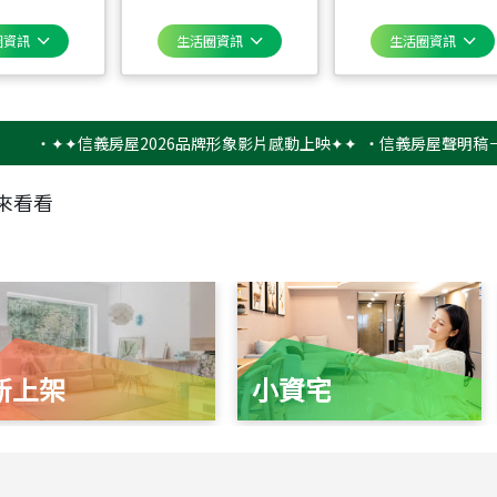
圈資訊
生活圈資訊
生活圈資訊
✦✦信義房屋2026品牌形象影片感動上映✦✦
‧
信義房屋聲明稿－防詐騙
來看看
新上架
小資宅
115
年
07
月 成交