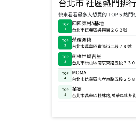
台北市
社區熱門排
快來看看最多人想買的 TOP 5 熱門
四四東村A基地
TOP
1
台北市信義區吳興街２６２號
榮耀鴻禧
TOP
2
台北市萬華區貴陽街二段７９號
劍橋世貿吉星
TOP
3
台北市松山區南京東路五段３３０
MOMA
TOP
4
台北市信義區忠孝東路五段２５８
華宴
TOP
5
台北市萬華區桂林路,萬華區柳州