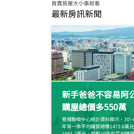
買賣房屋大小事就看
最新房訊新聞
新手爸爸不容易阿公
購屋總價多550萬
根據聯徵中心統計資料顯示，30~
年第一季平均購買總價1473.6
1063.2萬元，相較10年前平均購