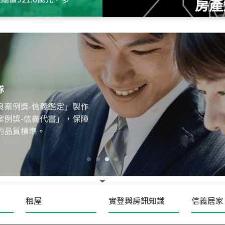
房產
115
年
07
月 成交
十泉十美
台北市北投區光明路
115
年
07
月 成交
四維天廈
新竹市新竹市四維路
115
年
07
月 成交
菁英典藏
新竹市新竹市慈祥路
租屋
實登與房訊知識
信義居家