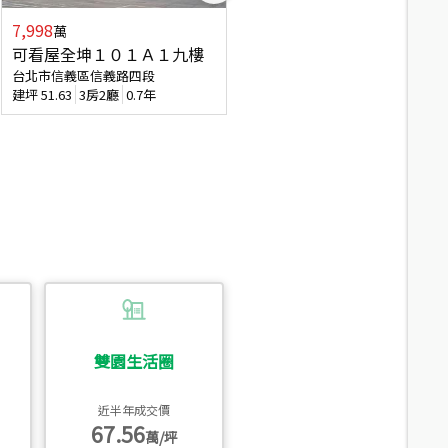
7,998
7,688
萬
萬
可看屋全坤１０１Ａ１九樓
專任全坤１０１邊間１３樓
台北市信義區信義路四段
台北市信義區信義路四段
建坪
51.63
3房2廳
0.7年
建坪
53
2廳2衛
0.7年
雙園生活圈
近半年成交價
67.56
萬/坪