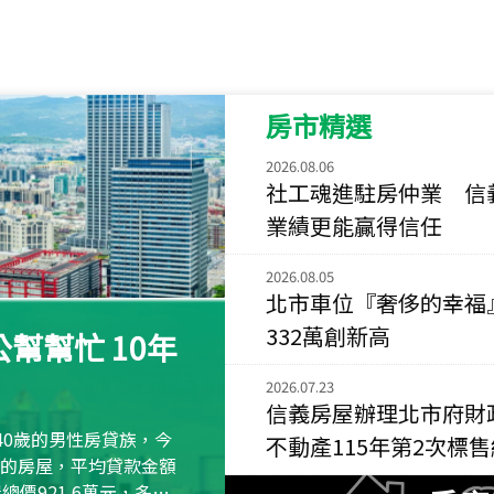
115
年
07
月 成交
菁英典藏
新竹市新竹市慈祥路
房市精選
115
年
07
月 成交
長隄
2026.08.06
新北市永和區環河西
社工魂進駐房仲業 信
業績更能贏得信任
115
年
07
月 成交
央央
2026.08.05
新竹縣竹北市高鐵八
北市車位『奢侈的幸福
115
年
07
月 成交
332萬創新高
幫幫忙 10年
小西華
台北市內湖區康寧路
2026.07.23
信義房屋辦理北市府財
115
年
07
月 成交
40歲的男性房貸族，今
不動產115年第2次標
捷豹
萬元的房屋，平均貸款金額
台北市中山區長春路
屋總價921.6萬元，多出