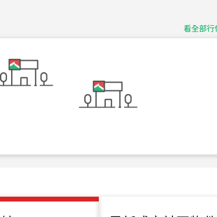
捷豹
台北市中山區長春路
看全部行
115
年
07
月 成交
十泉十美
台北市北投區光明路
115
年
07
月 成交
四維天廈
新竹市新竹市四維路
115
年
07
月 成交
菁英典藏
新竹市新竹市慈祥路
115
年
07
月 成交
長隄
新北市永和區環河西