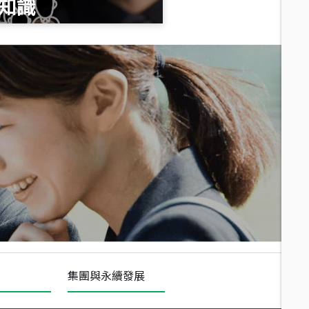
知識
總價
1,020
萬
總價
490
萬
總價
1,808
萬
集團與永續發展