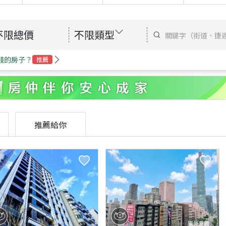
不限總價
不限類型
錢的房子？
推薦
推薦給你