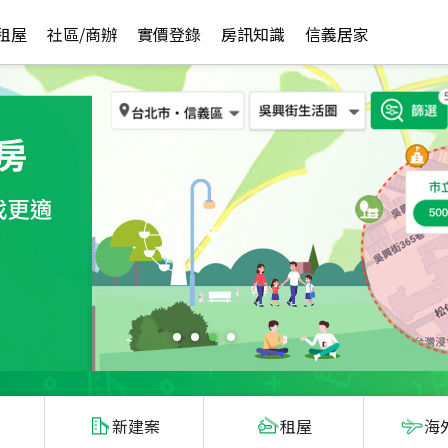
租屋
社區/商辦
實價登錄
房訊知識
信義居家
新建案
租屋
海