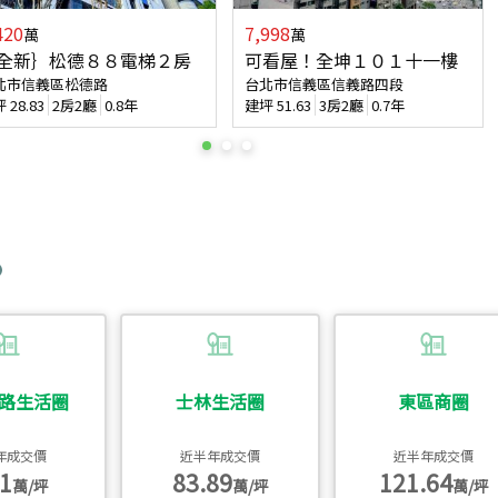
420
7,998
萬
萬
全新｝松德８８電梯２房
可看屋！全坤１０１十一樓
北市信義區松德路
台北市信義區信義路四段
坪
28.83
2房2廳
0.8年
建坪
51.63
3房2廳
0.7年
路生活圈
士林生活圈
東區商圈
年成交價
近半年成交價
近半年成交價
1
83.89
121.64
萬/坪
萬/坪
萬/坪