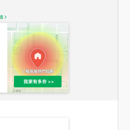
1,350
萬
情
總價
1,020
萬
總價
490
萬
總價
1,808
萬
總價
530
萬
路二段