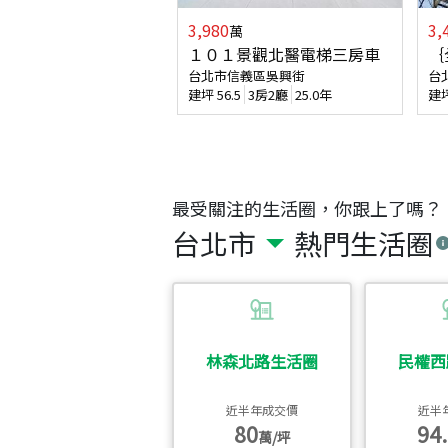
3,980
3,
萬
１０１景觀北醫電梯三房車
｛
台北市信義區吳興街
台
建坪
56.5
3房2廳
25.0年
建
最受關注的生活圈，你跟上了嗎？
台北市
熱門生活圈
林森北路生活圈
民權西
近半年成交價
近半
80
94.
萬/坪