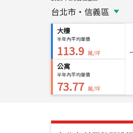
台北市
・
信義區
大樓
半年內平均單價
113.9
萬/坪
公寓
半年內平均單價
73.77
萬/坪