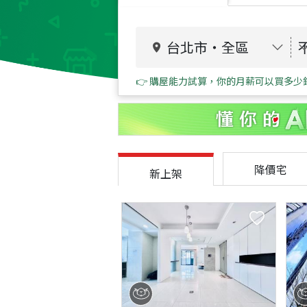
台北市
・
全區
👉 購屋能力試算，你的月薪可以買多少
降價宅
新上架