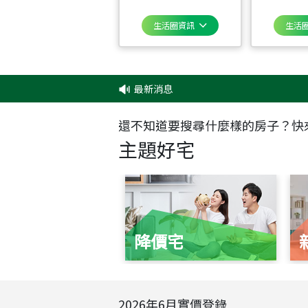
生活圈資訊
生活
最新消息
‧
還不知道要搜尋什麼樣的房子？快
主題好宅
降價宅
2026
年
6
月實價登錄