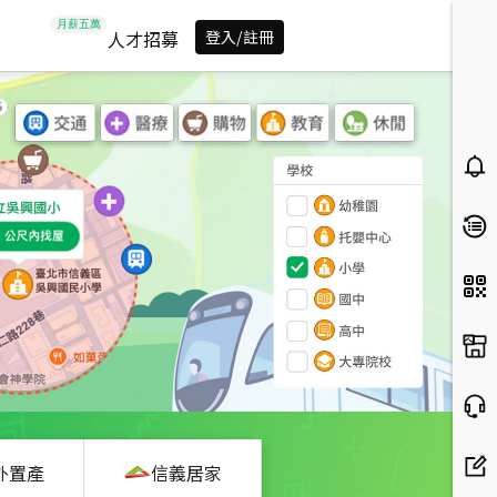
人才招募
登入/註冊
外置產
信義居家