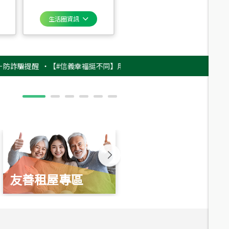
生活圈資訊
提醒
‧
【#信義幸福挺不同】用實力，讓升職免抽號碼牌！最新雇主品牌影片
友善租屋專區
新婚起家厝
總價