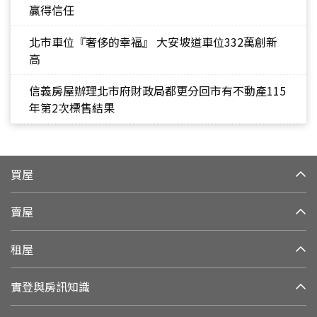
贏得信任
北市車位『奢侈的幸福』 大安坡道車位332萬創新
高
信義房屋辦理北市府財政局都更分回市有不動產115
年第2次標售結果
買屋
賣屋
租屋
實登與房訊知識