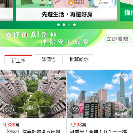
降價宅
推薦給你
新上架
9,388
7,998
萬
萬
｛傳家｝信義計畫區五房讚
可看屋！全坤１０１十一樓