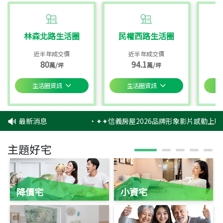
林森北路生活圈
民權西路生活圈
近半年成交價
近半年成交價
80
94.1
萬/坪
萬/坪
生活圈資訊
生活圈資訊
最新消息
‧
✦✦信義房屋2026品牌形象影片感動上映
主題好宅
降價宅
小資宅