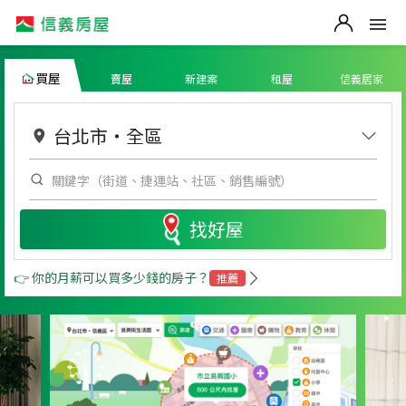
買屋
賣屋
新建案
租屋
信義居家
台北市
・
全區
找好屋
👉 你的月薪可以買多少錢的房子？
推薦