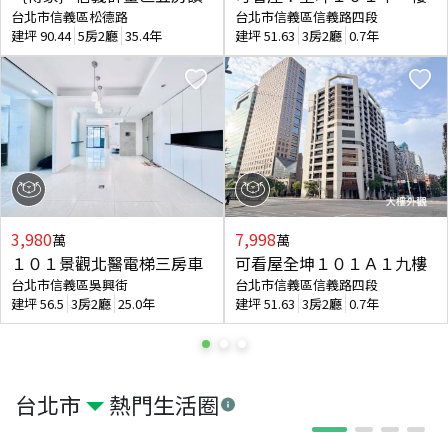
台北市信義區松德路
台北市信義區信義路四段
建坪
90.44
5房2廳
35.4年
建坪
51.63
3房2廳
0.7年
3,980
7,998
萬
萬
１０１景觀北醫電梯三房車
可看屋全坤１０１Ａ１九樓
台北市信義區吳興街
台北市信義區信義路四段
建坪
56.5
3房2廳
25.0年
建坪
51.63
3房2廳
0.7年
台北市
熱門生活圈