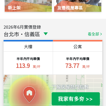
新上架
友善租屋專區
2026
年
6
月實價登錄
台北市
・
信義區
看全部
大樓
公寓
半年內平均單價
半年內平均單價
113.9
73.77
萬/坪
萬/坪