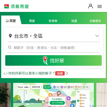
買屋
賣屋
新建案
租屋
信義居家
台北市
・
全區
找好屋
👉 你的月薪可以買多少錢的房子？
推薦