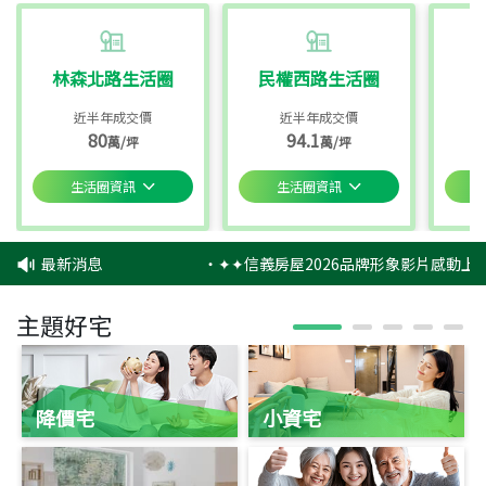
林森北路生活圈
民權西路生活圈
近半年成交價
近半年成交價
80
94.1
萬/坪
萬/坪
生活圈資訊
生活圈資訊
最新消息
‧
✦✦信義房屋2026品牌形象影片感動上映
主題好宅
降價宅
小資宅