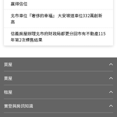
贏得信任
北市車位『奢侈的幸福』 大安坡道車位332萬創新
高
信義房屋辦理北市府財政局都更分回市有不動產115
年第2次標售結果
買屋
賣屋
租屋
實登與房訊知識