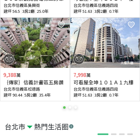
台北市信義區吳興街
台北市信義區信義路四段
建坪
56.5
3房2廳
25.0年
建坪
51.63
3房2廳
0.7年
9,388
7,998
萬
萬
｛傳家｝信義計畫區五房讚
可看屋全坤１０１Ａ１九樓
台北市信義區松德路
台北市信義區信義路四段
建坪
90.44
5房2廳
35.4年
建坪
51.63
3房2廳
0.7年
台北市
熱門生活圈