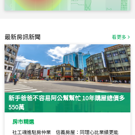
最新房訊新聞
看更多
新手爸爸不容易阿公幫幫忙 10年購屋總價多
550萬
房市精選
社工魂進駐房仲業 信義房屋：同理心比業績更能