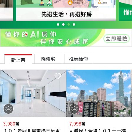
降價宅
推薦給你
新上架
3,980
7,998
萬
萬
１０１景觀北醫電梯三房車
可看屋！全坤１０１十一樓