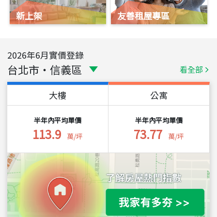
新上架
友善租屋專區
2026
年
6
月實價登錄
台北市
・
信義區
看全部
大樓
公寓
半年內平均單價
半年內平均單價
113.9
73.77
萬/坪
萬/坪