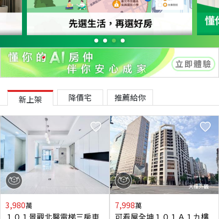
降價宅
推薦給你
新上架
3,980
7,998
萬
萬
１０１景觀北醫電梯三房車
可看屋全坤１０１Ａ１九樓