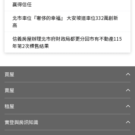
贏得信任
北市車位『奢侈的幸福』 大安坡道車位332萬創新
高
信義房屋辦理北市府財政局都更分回市有不動產115
年第2次標售結果
買屋
賣屋
租屋
實登與房訊知識