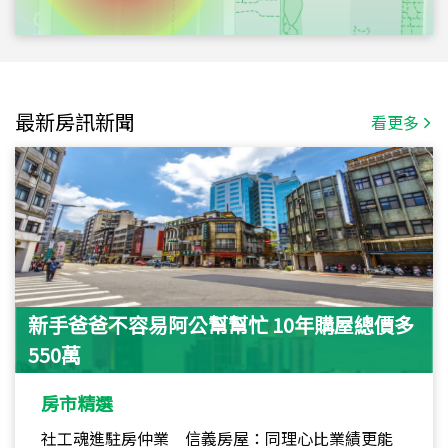
最新房訊新聞
看更多
新手爸爸不容易阿公幫幫忙 10年購屋總價多
550萬
房市精選
社工魂進駐房仲業 信義房屋：同理心比業績更能