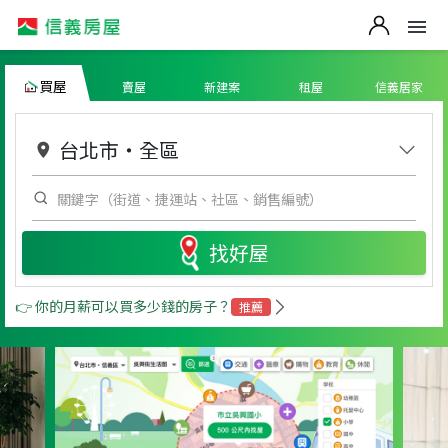
買屋
賣屋
新建案
租屋
信義居家
台北市
・
全區
找好屋
👉 你的月薪可以買多少錢的房子？
推薦