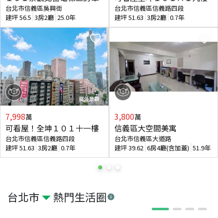
台北市信義區吳興街
台北市信義區信義路四段
建坪
56.5
3房2廳
25.0年
建坪
51.63
3房2廳
0.7年
7,998
3,800
萬
萬
可看屋！全坤１０１十一樓
信義區大空間美寓
台北市信義區信義路四段
台北市信義區大道路
建坪
51.63
3房2廳
0.7年
建坪
39.62
6房4廳(含加蓋)
51.9年
台北市
熱門生活圈