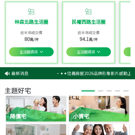
林森北路生活圈
民權西路生活圈
近半年成交價
近半年成交價
80
94.1
萬/坪
萬/坪
生活圈資訊
生活圈資訊
最新消息
‧
✦✦信義房屋2026品牌形象影片感動上映
主題好宅
降價宅
小資宅