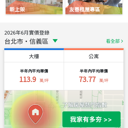
新上架
友善租屋專區
2026
年
6
月實價登錄
台北市
・
信義區
看全部
大樓
公寓
半年內平均單價
半年內平均單價
113.9
73.77
萬/坪
萬/坪