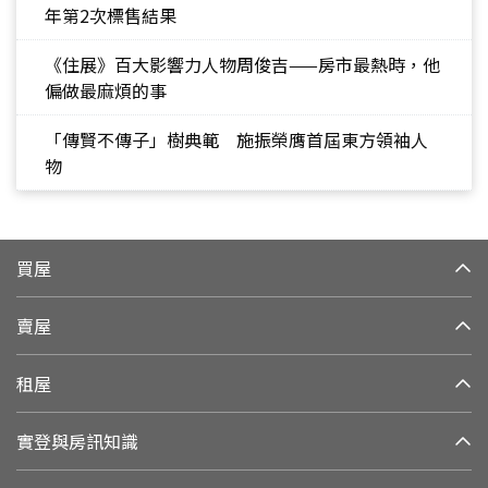
年第2次標售結果
《住展》百大影響力人物周俊吉——房市最熱時，他
偏做最麻煩的事
「傳賢不傳子」樹典範 施振榮膺首屆東方領袖人
物
買屋
賣屋
租屋
實登與房訊知識