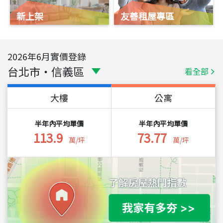
新上架
友善租屋專區
2026
年
6
月實價登錄
台北市
・
信義區
看全部
大樓
公寓
半年內平均單價
半年內平均單價
113.9
73.77
萬/坪
萬/坪