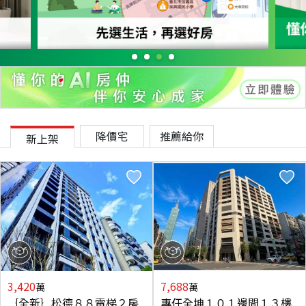
降價宅
推薦給你
新上架
3,420
7,688
萬
萬
｛全新｝松德８８電梯２房
專任全坤１０１邊間１３樓