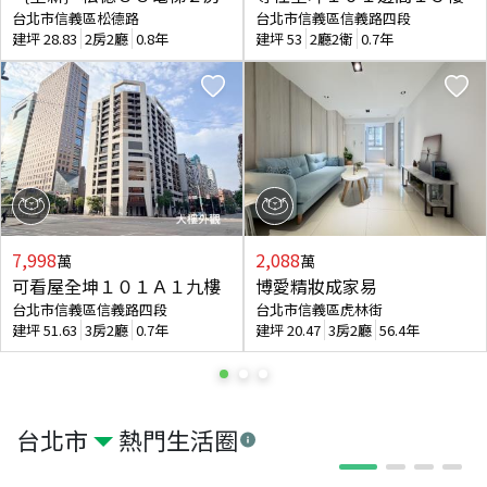
台北市信義區松德路
台北市信義區信義路四段
建坪
28.83
2房2廳
0.8年
建坪
53
2廳2衛
0.7年
7,998
2,088
萬
萬
可看屋全坤１０１Ａ１九樓
博愛精妝成家易
台北市信義區信義路四段
台北市信義區虎林街
建坪
51.63
3房2廳
0.7年
建坪
20.47
3房2廳
56.4年
台北市
熱門生活圈