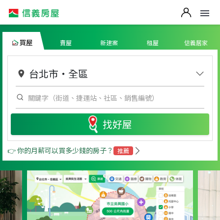
買屋
賣屋
新建案
租屋
信義居家
台北市
・
全區
找好屋
👉 你的月薪可以買多少錢的房子？
推薦