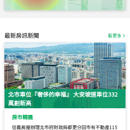
最新房訊新聞
看更多
北市車位『奢侈的幸福』 大安坡道車位332
萬創新高
房市精選
信義房屋辦理北市府財政局都更分回市有不動產115