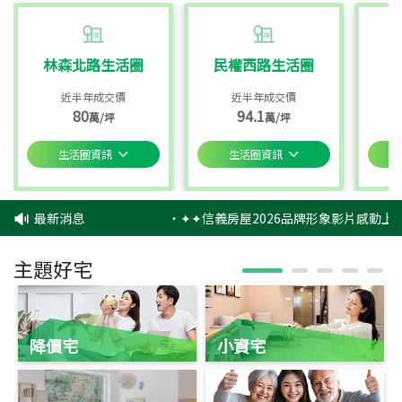
林森北路生活圈
民權西路生活圈
近半年成交價
近半年成交價
80
94.1
萬/坪
萬/坪
生活圈資訊
生活圈資訊
最新消息
‧
✦✦信義房屋2026品牌形象影片感動上映
主題好宅
降價宅
小資宅