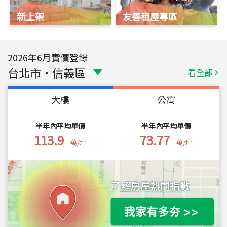
新上架
友善租屋專區
2026
年
6
月實價登錄
台北市
・
信義區
看全部
大樓
公寓
半年內平均單價
半年內平均單價
113.9
73.77
萬/坪
萬/坪