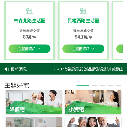
林森北路生活圈
民權西路生活圈
近半年成交價
近半年成交價
80
94.1
萬/坪
萬/坪
生活圈資訊
生活圈資訊
最新消息
‧
✦✦信義房屋2026品牌形象影片感動上映
主題好宅
降價宅
小資宅