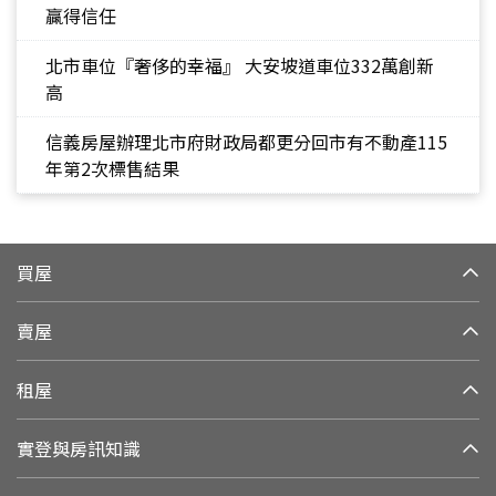
贏得信任
北市車位『奢侈的幸福』 大安坡道車位332萬創新
高
信義房屋辦理北市府財政局都更分回市有不動產115
年第2次標售結果
買屋
賣屋
租屋
實登與房訊知識