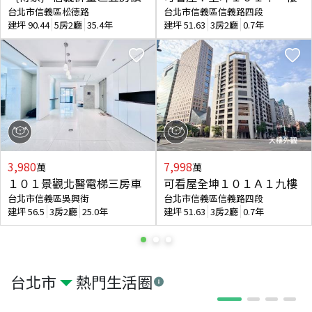
台北市信義區松德路
台北市信義區信義路四段
建坪
90.44
5房2廳
35.4年
建坪
51.63
3房2廳
0.7年
3,980
7,998
萬
萬
１０１景觀北醫電梯三房車
可看屋全坤１０１Ａ１九樓
台北市信義區吳興街
台北市信義區信義路四段
建坪
56.5
3房2廳
25.0年
建坪
51.63
3房2廳
0.7年
台北市
熱門生活圈