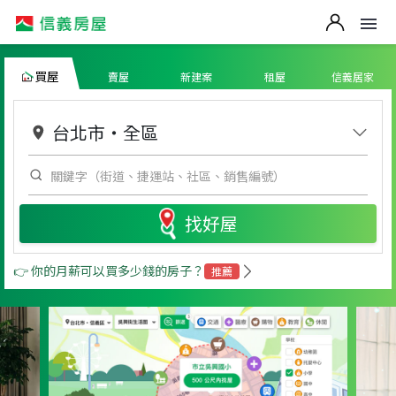
買屋
賣屋
新建案
租屋
信義居家
台北市
・
全區
找好屋
👉 你的月薪可以買多少錢的房子？
推薦