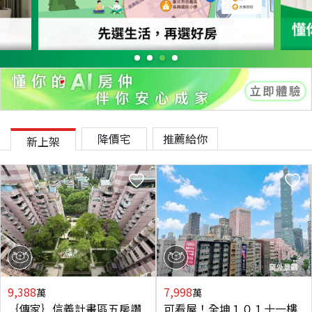
降價宅
推薦給你
新上架
9,388
7,998
萬
萬
｛傳家｝信義計畫區五房讚
可看屋！全坤１０１十一樓