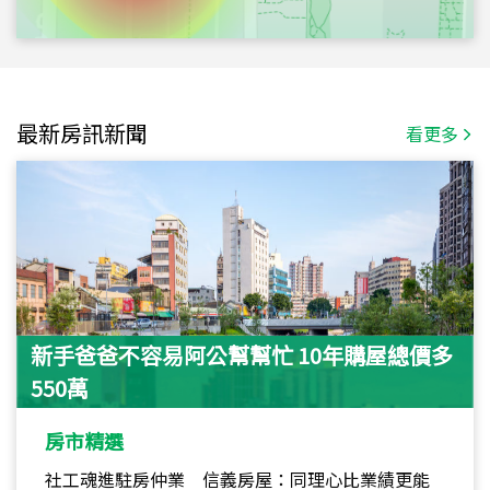
最新房訊新聞
看更多
新手爸爸不容易阿公幫幫忙 10年購屋總價多
550萬
房市精選
社工魂進駐房仲業 信義房屋：同理心比業績更能