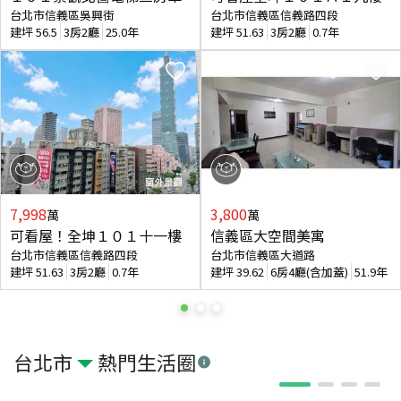
台北市信義區吳興街
台北市信義區信義路四段
建坪
56.5
3房2廳
25.0年
建坪
51.63
3房2廳
0.7年
7,998
3,800
萬
萬
可看屋！全坤１０１十一樓
信義區大空間美寓
台北市信義區信義路四段
台北市信義區大道路
建坪
51.63
3房2廳
0.7年
建坪
39.62
6房4廳(含加蓋)
51.9年
台北市
熱門生活圈