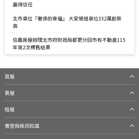
贏得信任
北市車位『奢侈的幸福』 大安坡道車位332萬創新
高
信義房屋辦理北市府財政局都更分回市有不動產115
年第2次標售結果
買屋
賣屋
租屋
實登與房訊知識