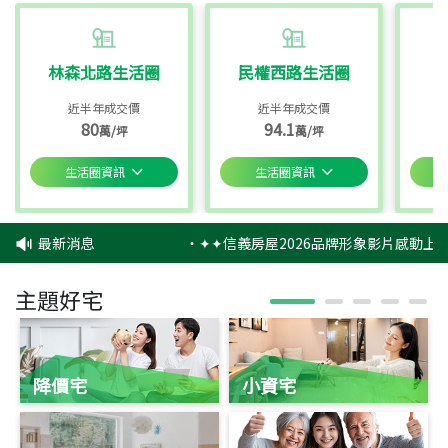
林森北路生活圈
民權西路生活圈
近半年成交價
近半年成交價
80
94.1
萬/坪
萬/坪
生活圈資訊
生活圈資訊
最新消息
‧
✦✦信義房屋2026品牌形象影片感動上映
主題好宅
降價宅
小資宅