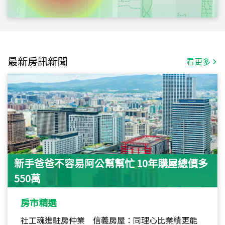
最新房訊新聞
看更多
新手爸爸不容易阿公幫幫忙 10年購屋總價多
550萬
房市精選
社工魂進駐房仲業 信義房屋：同理心比業績更能