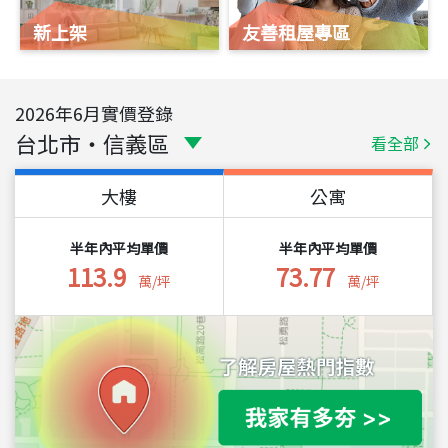
新上架
友善租屋專區
2026
年
6
月實價登錄
台北市
・
信義區
看全部
大樓
公寓
半年內平均單價
半年內平均單價
113.9
73.77
萬/坪
萬/坪