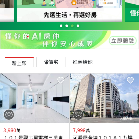
降價宅
推薦給你
新上架
3,980
7,998
萬
萬
１０１景觀北醫電梯三房車
可看屋全坤１０１Ａ１九樓