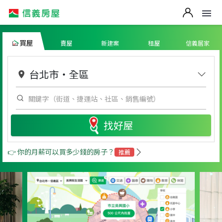
買屋
賣屋
新建案
租屋
信義居家
台北市
・
全區
找好屋
👉 你的月薪可以買多少錢的房子？
推薦