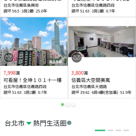
台北市信義區吳興街
台北市信義區信義路四段
建坪
56.5
3房2廳
25.0年
建坪
51.63
3房2廳
0.7年
7,998
3,800
萬
萬
可看屋！全坤１０１十一樓
信義區大空間美寓
台北市信義區信義路四段
台北市信義區大道路
建坪
51.63
3房2廳
0.7年
建坪
39.62
6房4廳(含加蓋)
51.9年
台北市
熱門生活圈