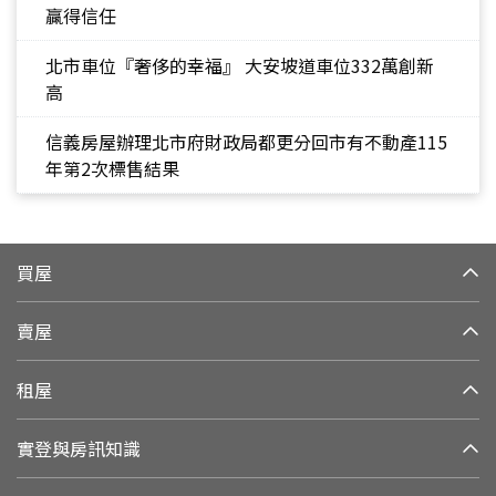
贏得信任
北市車位『奢侈的幸福』 大安坡道車位332萬創新
高
信義房屋辦理北市府財政局都更分回市有不動產115
年第2次標售結果
買屋
賣屋
租屋
實登與房訊知識