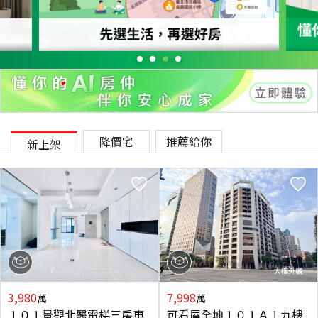
降價宅
推薦給你
新上架
3,980
7,998
萬
萬
１０１景觀北醫電梯三房車
可看屋全坤１０１Ａ１九樓