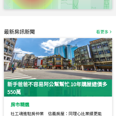
最新房訊新聞
看更多
新手爸爸不容易阿公幫幫忙 10年購屋總價多
550萬
房市精選
社工魂進駐房仲業 信義房屋：同理心比業績更能