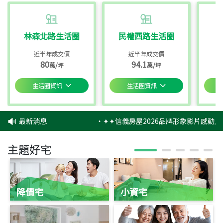
林森北路生活圈
民權西路生活圈
近半年成交價
近半年成交價
80
94.1
萬/坪
萬/坪
生活圈資訊
生活圈資訊
最新消息
‧
✦✦信義房屋2026品牌形象影片感動上
主題好宅
降價宅
小資宅