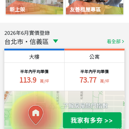
新上架
友善租屋專區
2026
年
6
月實價登錄
台北市
・
信義區
看全部
大樓
公寓
半年內平均單價
半年內平均單價
113.9
73.77
萬/坪
萬/坪