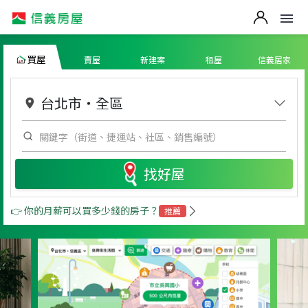
買屋
賣屋
新建案
租屋
信義居家
台北市
・
全區
找好屋
👉 你的月薪可以買多少錢的房子？
推薦