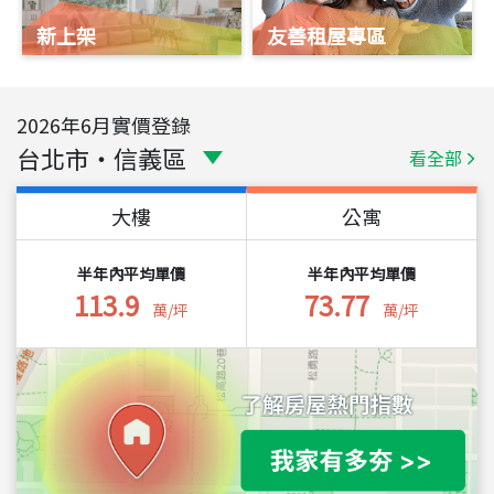
新上架
友善租屋專區
2026
年
6
月實價登錄
台北市
・
信義區
看全部
大樓
公寓
半年內平均單價
半年內平均單價
113.9
73.77
萬/坪
萬/坪