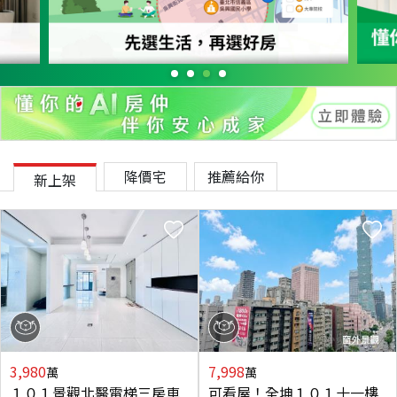
降價宅
推薦給你
新上架
3,980
7,998
萬
萬
１０１景觀北醫電梯三房車
可看屋！全坤１０１十一樓