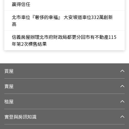
贏得信任
北市車位『奢侈的幸福』 大安坡道車位332萬創新
高
信義房屋辦理北市府財政局都更分回市有不動產115
年第2次標售結果
買屋
賣屋
租屋
實登與房訊知識