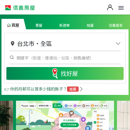
買屋
賣屋
新建案
租屋
信義居家
台北市
・
全區
找好屋
👉 你的月薪可以買多少錢的房子？
推薦