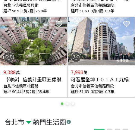
台北市信義區吳興街
台北市信義區信義路四段
建坪
56.5
3房2廳
25.0年
建坪
51.63
3房2廳
0.7年
9,388
7,998
萬
萬
｛傳家｝信義計畫區五房讚
可看屋全坤１０１Ａ１九樓
台北市信義區松德路
台北市信義區信義路四段
建坪
90.44
5房2廳
35.4年
建坪
51.63
3房2廳
0.7年
台北市
熱門生活圈