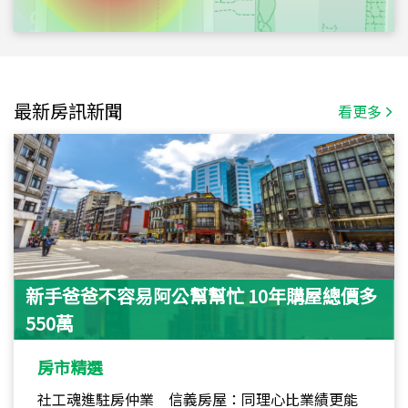
最新房訊新聞
看更多
新手爸爸不容易阿公幫幫忙 10年購屋總價多
550萬
房市精選
社工魂進駐房仲業 信義房屋：同理心比業績更能