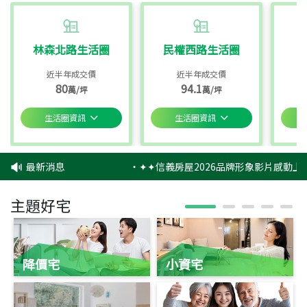
林森北路生活圈
民權西路生活圈
近半年成交價
近半年成交價
80
94.1
萬/坪
萬/坪
生活圈資訊
生活圈資訊
最新消息
‧
✦✦信義房屋2026品牌形象影片感動上映
主題好宅
降價宅
小資宅