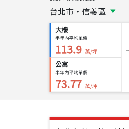
台北市
・
信義區
大樓
半年內平均單價
113.9
萬/坪
公寓
半年內平均單價
73.77
萬/坪