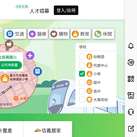
人才招募
登入/註冊
外置產
信義居家