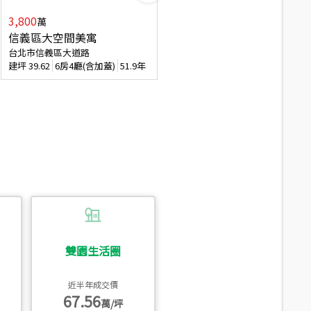
3,800
2,088
萬
萬
信義區大空間美寓
博愛精妝成家易
台北市信義區大道路
台北市信義區虎林街
建坪
39.62
6房4廳(含加蓋)
51.9年
建坪
20.47
3房2廳
56.4年
雙園生活圈
近半年成交價
67.56
萬/坪