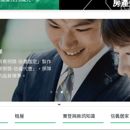
房產
115
年
07
月 成交
十泉十美
台北市北投區光明路
115
年
07
月 成交
四維天廈
新竹市新竹市四維路
115
年
07
月 成交
菁英典藏
新竹市新竹市慈祥路
租屋
實登與房訊知識
信義居家