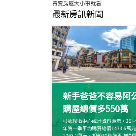
買賣房屋大小事就看
最新房訊新聞
新手爸爸不容易阿公
購屋總價多550萬
根據聯徵中心統計資料顯示，30~
年第一季平均購買總價1473.6
1063.2萬元，相較10年前平均購