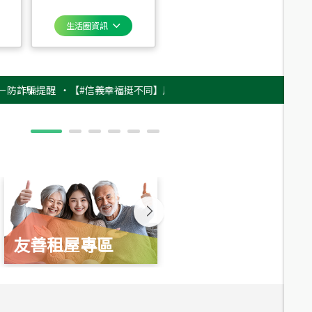
生活圈資訊
騙提醒
‧
【#信義幸福挺不同】用實力，讓升職免抽號碼牌！最新雇主品牌影片
友善租屋專區
新婚起家厝
總價