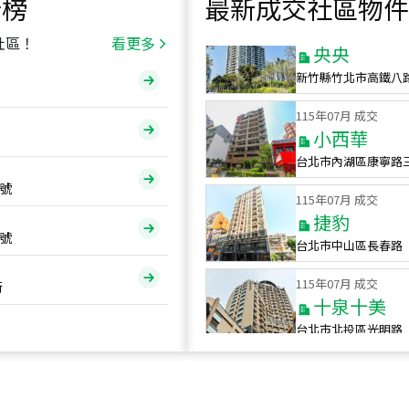
行榜
最新成交社區物件
115
年
07
月 成交
央央
社區！
看更多
新竹縣竹北市高鐵八
115
年
07
月 成交
小西華
台北市內湖區康寧路
115
年
07
月 成交
號
捷豹
台北市中山區長春路
號
115
年
07
月 成交
十泉十美
街
台北市北投區光明路
115
年
07
月 成交
四維天廈
新竹市新竹市四維路