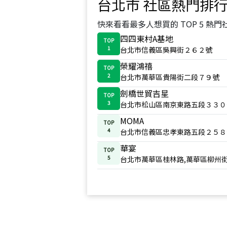
台北市
社區熱門排
快來看看最多人想買的 TOP 5 熱門
四四東村A基地
TOP
1
台北市信義區吳興街２６２號
榮耀鴻禧
TOP
2
台北市萬華區貴陽街二段７９號
劍橋世貿吉星
TOP
3
台北市松山區南京東路五段３３０
MOMA
TOP
4
台北市信義區忠孝東路五段２５８
華宴
TOP
5
台北市萬華區桂林路,萬華區柳州