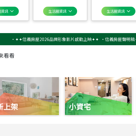
圈資訊
生活圈資訊
生活圈資訊
✦✦信義房屋2026品牌形象影片感動上映✦✦
‧
信義房屋聲明稿－防詐
來看看
新上架
小資宅
115
年
07
月 成交