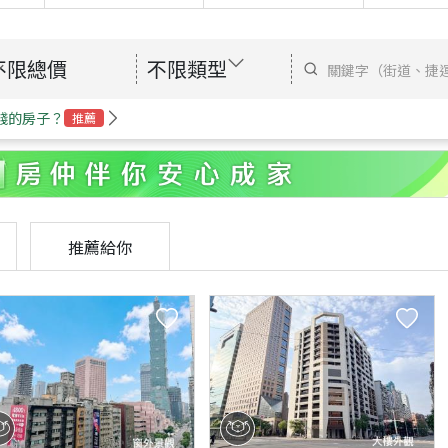
不限總價
不限類型
錢的房子？
推薦
推薦給你