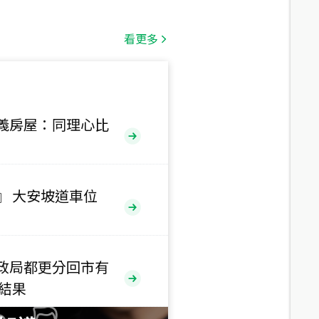
總價
1,808
萬
看更多
總價
530
萬
路二段
義房屋：同理心比
總價
5,800
萬
路
』 大安坡道車位
總價
1,938
萬
三段
政局都更分回市有
總價
售結果
1,350
萬