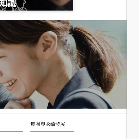
知識
總價
1,020
萬
總價
490
萬
總價
1,808
萬
集團與永續發展