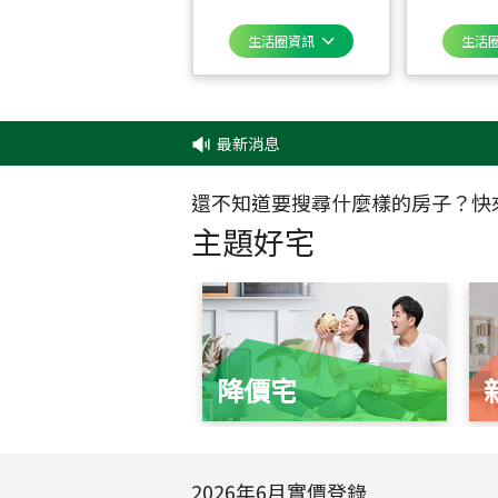
生活圈資訊
生活
最新消息
‧
還不知道要搜尋什麼樣的房子？快
主題好宅
降價宅
2026
年
6
月實價登錄