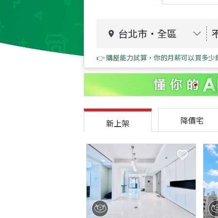
台北市
・
全區
👉 購屋能力試算，你的月薪可以買多少
降價宅
新上架