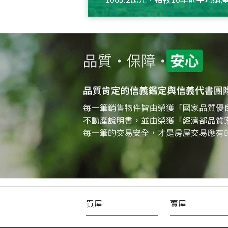
約550萬元，且貸款金額也多
買屋
賣屋