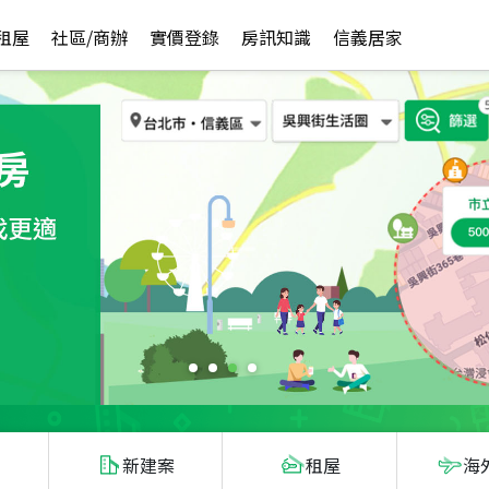
租屋
社區/商辦
實價登錄
房訊知識
信義居家
新建案
租屋
海