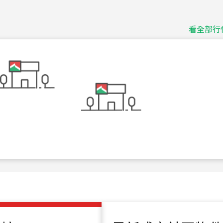
捷豹
台北市中山區長春路
看全部行
115
年
07
月 成交
十泉十美
台北市北投區光明路
115
年
07
月 成交
四維天廈
新竹市新竹市四維路
115
年
07
月 成交
菁英典藏
新竹市新竹市慈祥路
115
年
07
月 成交
長隄
新北市永和區環河西