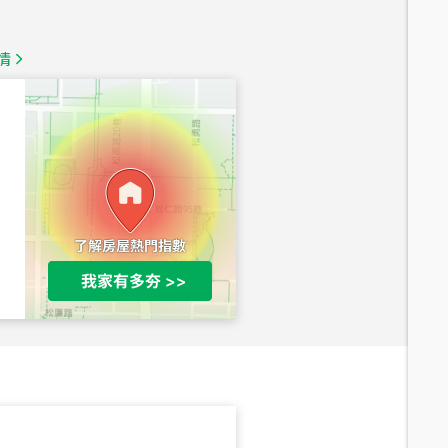
1,350
萬
情
總價
1,020
萬
總價
490
萬
總價
1,808
萬
總價
530
萬
路二段