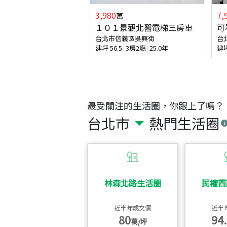
3,980
7,
萬
１０１景觀北醫電梯三房車
可
台北市信義區吳興街
台
建坪
56.5
3房2廳
25.0年
建
最受關注的生活圈，你跟上了嗎？
台北市
熱門生活圈
林森北路生活圈
民權西
近半年成交價
近半
80
94.
萬/坪