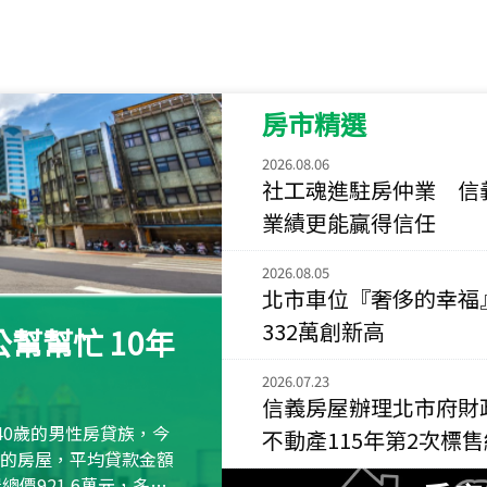
115
年
07
月 成交
菁英典藏
新竹市新竹市慈祥路
房市精選
115
年
07
月 成交
長隄
2026.08.06
新北市永和區環河西
社工魂進駐房仲業 信
業績更能贏得信任
115
年
07
月 成交
央央
2026.08.05
新竹縣竹北市高鐵八
北市車位『奢侈的幸福
115
年
07
月 成交
332萬創新高
幫幫忙 10年
小西華
台北市內湖區康寧路
2026.07.23
信義房屋辦理北市府財
115
年
07
月 成交
40歲的男性房貸族，今
不動產115年第2次標
捷豹
萬元的房屋，平均貸款金額
台北市中山區長春路
屋總價921.6萬元，多出