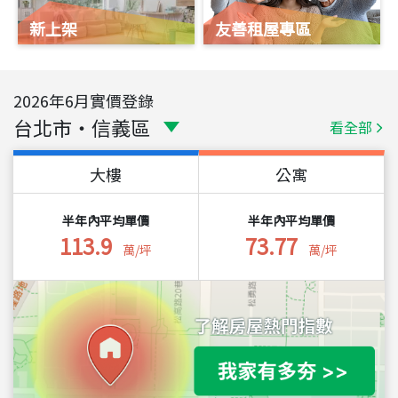
新上架
友善租屋專區
2026
年
6
月實價登錄
台北市
・
信義區
看全部
大樓
公寓
半年內平均單價
半年內平均單價
113.9
73.77
萬/坪
萬/坪