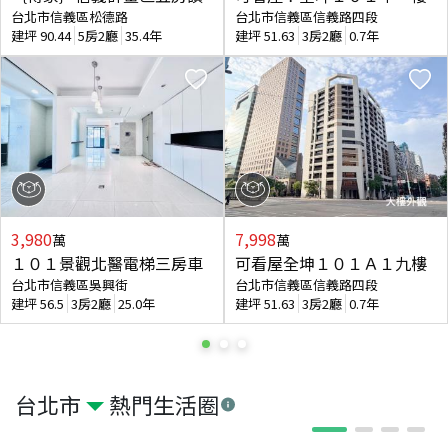
台北市信義區松德路
台北市信義區信義路四段
建坪
90.44
5房2廳
35.4年
建坪
51.63
3房2廳
0.7年
3,980
7,998
萬
萬
１０１景觀北醫電梯三房車
可看屋全坤１０１Ａ１九樓
台北市信義區吳興街
台北市信義區信義路四段
建坪
56.5
3房2廳
25.0年
建坪
51.63
3房2廳
0.7年
台北市
熱門生活圈