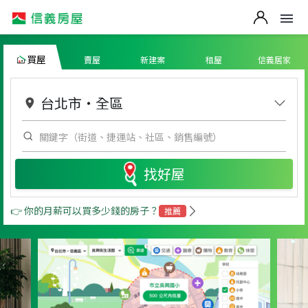
買屋
賣屋
新建案
租屋
信義居家
台北市
・
全區
找好屋
👉 你的月薪可以買多少錢的房子？
推薦