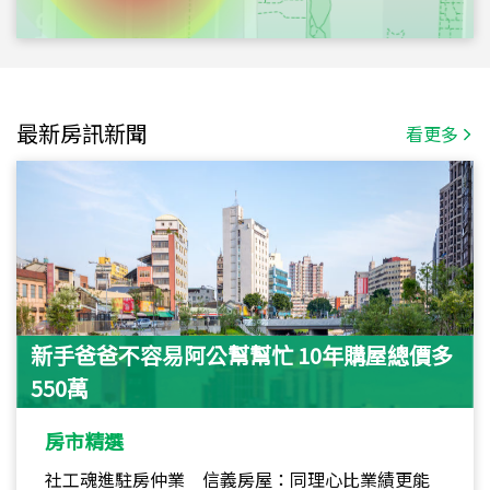
最新房訊新聞
看更多
新手爸爸不容易阿公幫幫忙 10年購屋總價多
550萬
房市精選
社工魂進駐房仲業 信義房屋：同理心比業績更能