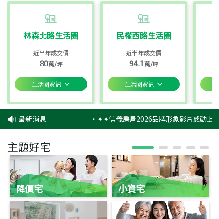
林森北路生活圈
民權西路生活圈
近半年成交價
近半年成交價
80
94.1
萬/坪
萬/坪
生活圈資訊
生活圈資訊
最新消息
‧
✦✦信義房屋2026品牌形象影片感動上映
主題好宅
降價宅
小資宅