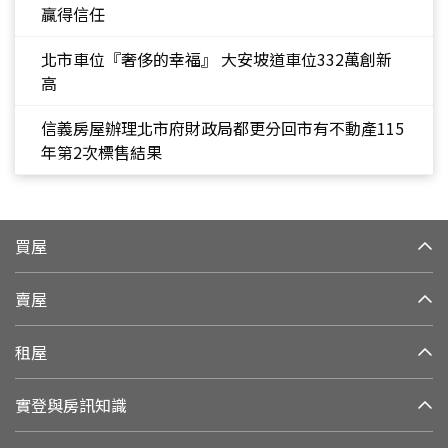
贏得信任
北市車位『奢侈的幸福』 大安坡道車位332萬創新
高
信義房屋辦理北市府財政局都更分回市有不動產115
年第2次標售結果
買屋
賣屋
租屋
實登與房訊知識