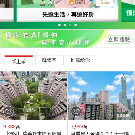
降價宅
推薦給你
新上架
9,388
7,998
萬
萬
｛傳家｝信義計畫區五房讚
可看屋！全坤１０１十一樓