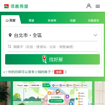
買屋
賣屋
新建案
租屋
信義居家
台北市
・
全區
找好屋
👉 你的月薪可以買多少錢的房子？
推薦