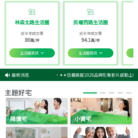
林森北路生活圈
民權西路生活圈
近半年成交價
近半年成交價
80
94.1
萬/坪
萬/坪
生活圈資訊
生活圈資訊
最新消息
‧
✦✦信義房屋2026品牌形象影片感動上映
主題好宅
降價宅
小資宅