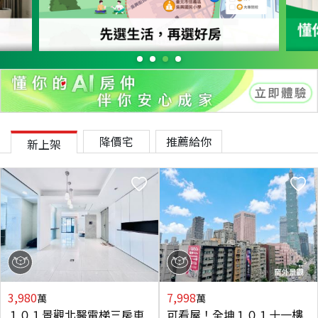
降價宅
推薦給你
新上架
3,980
7,998
萬
萬
１０１景觀北醫電梯三房車
可看屋！全坤１０１十一樓