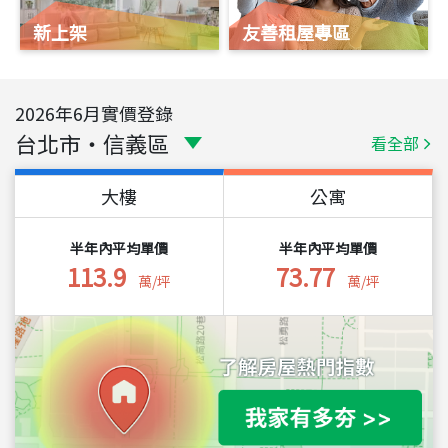
新上架
友善租屋專區
2026
年
6
月實價登錄
台北市
・
信義區
看全部
大樓
公寓
半年內平均單價
半年內平均單價
113.9
73.77
萬/坪
萬/坪