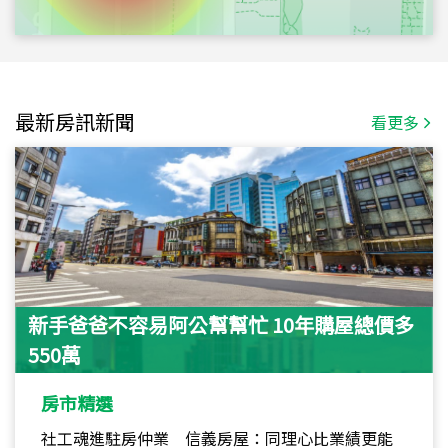
最新房訊新聞
看更多
新手爸爸不容易阿公幫幫忙 10年購屋總價多
550萬
房市精選
社工魂進駐房仲業 信義房屋：同理心比業績更能