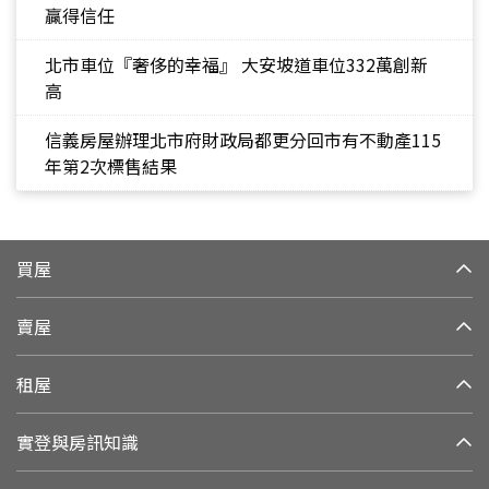
贏得信任
北市車位『奢侈的幸福』 大安坡道車位332萬創新
高
信義房屋辦理北市府財政局都更分回市有不動產115
年第2次標售結果
買屋
賣屋
租屋
實登與房訊知識