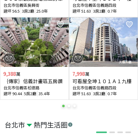
台北市信義區吳興街
台北市信義區信義路四段
建坪
56.5
3房2廳
25.0年
建坪
51.63
3房2廳
0.7年
9,388
7,998
萬
萬
｛傳家｝信義計畫區五房讚
可看屋全坤１０１Ａ１九樓
台北市信義區松德路
台北市信義區信義路四段
建坪
90.44
5房2廳
35.4年
建坪
51.63
3房2廳
0.7年
台北市
熱門生活圈