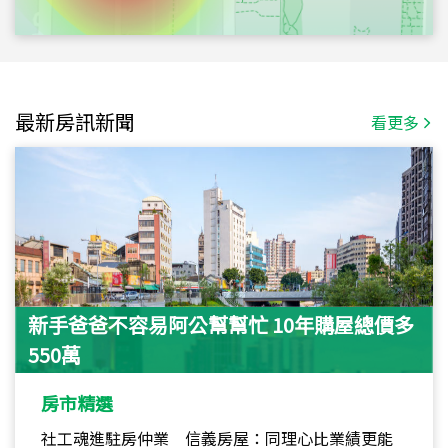
最新房訊新聞
看更多
新手爸爸不容易阿公幫幫忙 10年購屋總價多
550萬
房市精選
社工魂進駐房仲業 信義房屋：同理心比業績更能