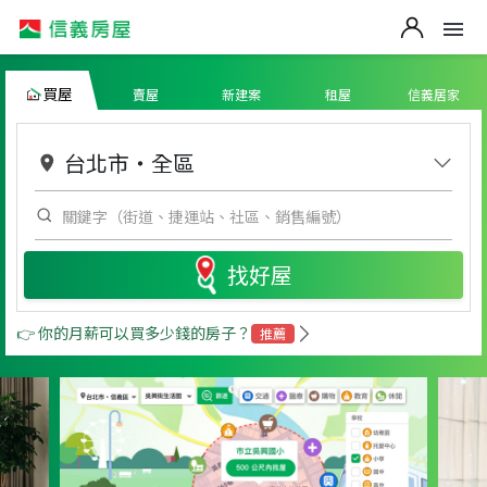
買屋
賣屋
新建案
租屋
信義居家
台北市
・
全區
找好屋
👉 你的月薪可以買多少錢的房子？
推薦