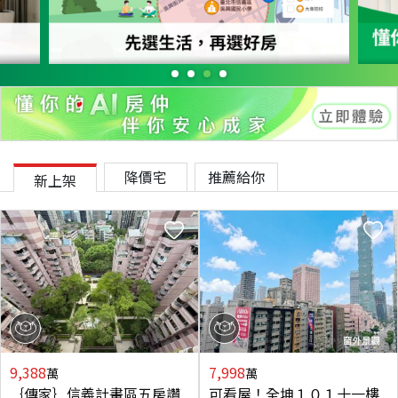
降價宅
推薦給你
新上架
9,388
7,998
萬
萬
｛傳家｝信義計畫區五房讚
可看屋！全坤１０１十一樓