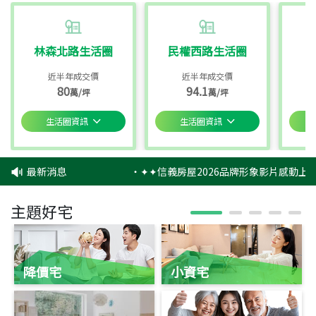
林森北路生活圈
民權西路生活圈
近半年成交價
近半年成交價
80
94.1
萬/坪
萬/坪
生活圈資訊
生活圈資訊
最新消息
‧
✦✦信義房屋2026品牌形象影片感動上映
主題好宅
降價宅
小資宅