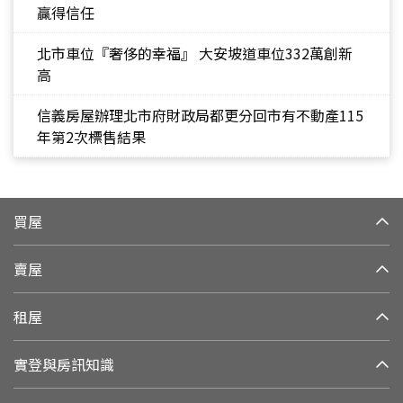
贏得信任
北市車位『奢侈的幸福』 大安坡道車位332萬創新
高
信義房屋辦理北市府財政局都更分回市有不動產115
年第2次標售結果
買屋
賣屋
租屋
實登與房訊知識