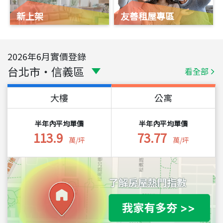
新上架
友善租屋專區
2026
年
6
月實價登錄
台北市
・
信義區
看全部
大樓
公寓
半年內平均單價
半年內平均單價
113.9
73.77
萬/坪
萬/坪