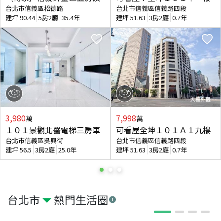
台北市信義區松德路
台北市信義區信義路四段
建坪
90.44
5房2廳
35.4年
建坪
51.63
3房2廳
0.7年
3,980
7,998
萬
萬
１０１景觀北醫電梯三房車
可看屋全坤１０１Ａ１九樓
台北市信義區吳興街
台北市信義區信義路四段
建坪
56.5
3房2廳
25.0年
建坪
51.63
3房2廳
0.7年
台北市
熱門生活圈