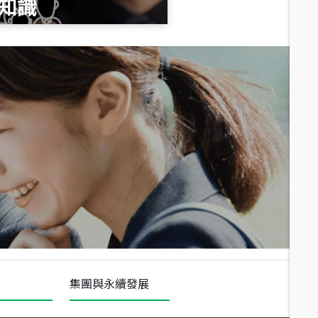
知識
總價
1,020
萬
總價
490
萬
總價
1,808
萬
集團與永續發展