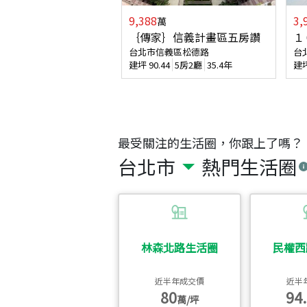
9,388
3,
萬
｛傳家｝信義計畫區五房讚
１
台北市信義區松德路
台
建坪
90.44
5房2廳
35.4年
建
最受關注的生活圈，你跟上了嗎？
台北市
熱門生活圈
林森北路生活圈
民權西
近半年成交價
近半
80
94.
萬/坪