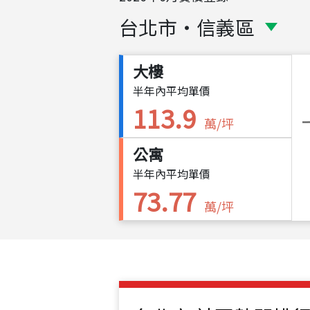
台北市
・
信義區
大樓
半年內平均單價
113.9
萬/坪
公寓
半年內平均單價
73.77
萬/坪