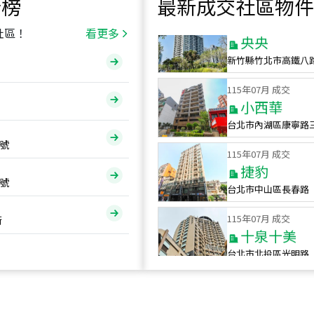
行榜
最新成交社區物件
115
年
07
月 成交
央央
社區！
看更多
新竹縣竹北市高鐵八
115
年
07
月 成交
小西華
台北市內湖區康寧路
115
年
07
月 成交
號
捷豹
台北市中山區長春路
號
115
年
07
月 成交
十泉十美
街
台北市北投區光明路
115
年
07
月 成交
四維天廈
新竹市新竹市四維路