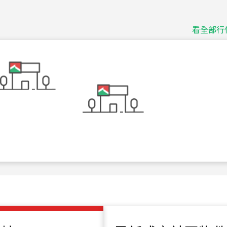
115
年
07
月 成交
捷豹
台北市中山區長春路
看全部行
115
年
07
月 成交
十泉十美
台北市北投區光明路
115
年
07
月 成交
四維天廈
新竹市新竹市四維路
115
年
07
月 成交
菁英典藏
新竹市新竹市慈祥路
115
年
07
月 成交
長隄
新北市永和區環河西