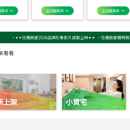
圈資訊
生活圈資訊
生活圈資訊
‧
✦✦信義房屋2026品牌形象影片感動上映✦✦
‧
信義房屋聲明稿－防詐
來看看
新上架
小資宅