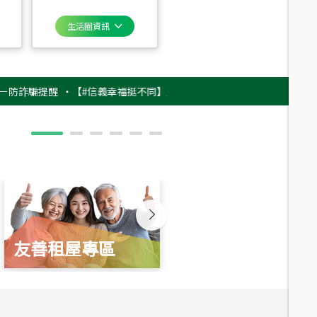
生活圈資訊
騙提醒
‧
【#信義幸福挺不同】用實力，讓升職免抽號碼牌！最新雇主品牌影片
友善租屋專區
新婚起家厝