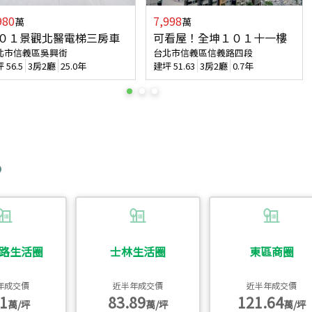
980
7,998
萬
萬
０１景觀北醫電梯三房車
可看屋！全坤１０１十一樓
北市信義區吳興街
台北市信義區信義路四段
坪
56.5
3房2廳
25.0年
建坪
51.63
3房2廳
0.7年
路生活圈
士林生活圈
東區商圈
年成交價
近半年成交價
近半年成交價
1
83.89
121.64
萬/坪
萬/坪
萬/坪