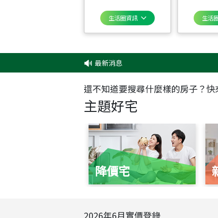
生活圈資訊
生活
最新消息
還不知道要搜尋什麼樣的房子？快
主題好宅
降價宅
2026
年
6
月實價登錄