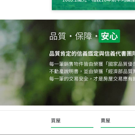
約550萬元，且貸款金額也多
買屋
賣屋