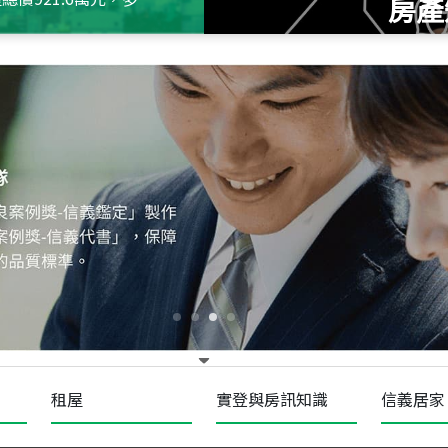
房產
115
年
07
月 成交
十泉十美
台北市北投區光明路
115
年
07
月 成交
四維天廈
新竹市新竹市四維路
115
年
07
月 成交
菁英典藏
新竹市新竹市慈祥路
租屋
實登與房訊知識
信義居家