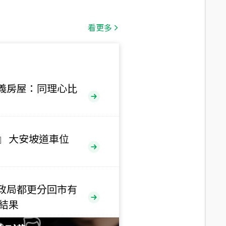
總價
1,808
萬
看更多
總價
530
萬
路二段
義房屋：同理心比
總價
5,800
萬
路
』 大安坡道車位
總價
1,938
萬
三段
政局都更分回市有
總價
售結果
1,350
萬