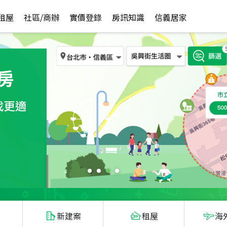
租屋
社區/商辦
實價登錄
房訊知識
信義居家
新建案
租屋
海