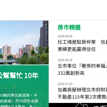
115
年
07
月 成交
菁英典藏
新竹市新竹市慈祥路
房市精選
115
年
07
月 成交
長隄
2026.08.06
新北市永和區環河西
社工魂進駐房仲業 信
業績更能贏得信任
115
年
07
月 成交
央央
2026.08.05
新竹縣竹北市高鐵八
北市車位『奢侈的幸福
332萬創新高
115
年
07
月 成交
幫幫忙 10年
小西華
台北市內湖區康寧路
2026.07.23
信義房屋辦理北市府財
115
年
07
月 成交
40歲的男性房貸族，今
不動產115年第2次標
捷豹
萬元的房屋，平均貸款金額
台北市中山區長春路
屋總價921.6萬元，多出