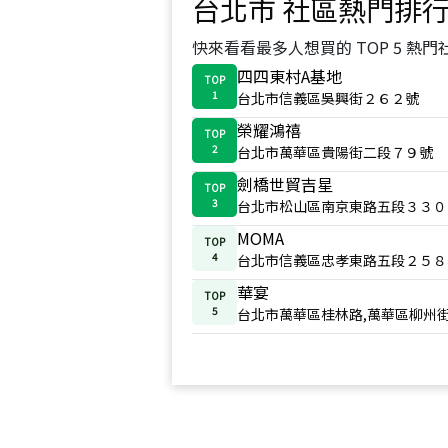
台北市
社區熱門排
快來看看最多人想買的 TOP 5 熱門
四四東村A基地
TOP
1
台北市信義區吳興街２６２號
榮耀鴻禧
TOP
2
台北市萬華區貴陽街二段７９號
劍橋世貿吉星
TOP
3
台北市松山區南京東路五段３３０
MOMA
TOP
4
台北市信義區忠孝東路五段２５８
華宴
TOP
5
台北市萬華區桂林路,萬華區柳州