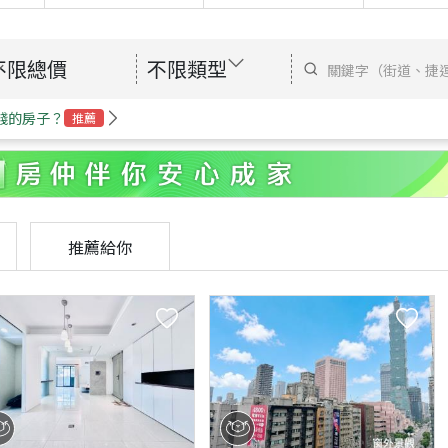
不限總價
不限類型
錢的房子？
推薦
推薦給你