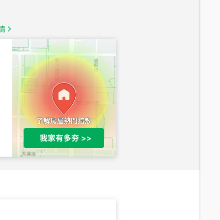
總價
1,350
萬
情
總價
1,020
萬
總價
490
萬
總價
1,808
萬
總價
530
萬
路二段