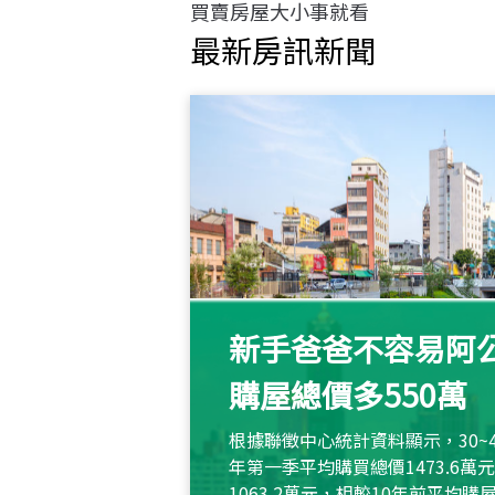
買賣房屋大小事就看
最新房訊新聞
新手爸爸不容易阿公
購屋總價多550萬
根據聯徵中心統計資料顯示，30~
年第一季平均購買總價1473.6
1063.2萬元，相較10年前平均購