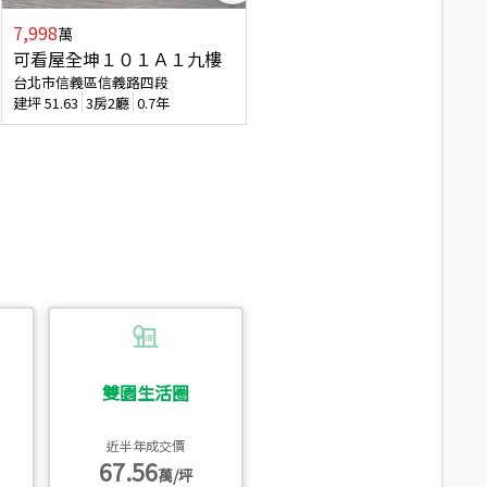
7,998
3,800
萬
萬
可看屋全坤１０１Ａ１九樓
信義區大空間美寓
台北市信義區信義路四段
台北市信義區大道路
建坪
51.63
3房2廳
0.7年
建坪
39.62
6房4廳(含加蓋)
51.9
雙園生活圈
近半年成交價
67.56
萬/坪