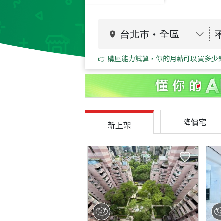
台北市
・
全區
👉 購屋能力試算，你的月薪可以買多少
降價宅
新上架