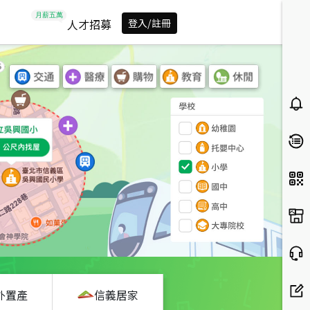
人才招募
登入/註冊
外置產
信義居家