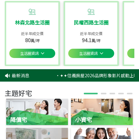
林森北路生活圈
民權西路生活圈
近半年成交價
近半年成交價
80
94.1
萬/坪
萬/坪
生活圈資訊
生活圈資訊
最新消息
‧
✦✦信義房屋2026品牌形象影片感動上映
主題好宅
降價宅
小資宅