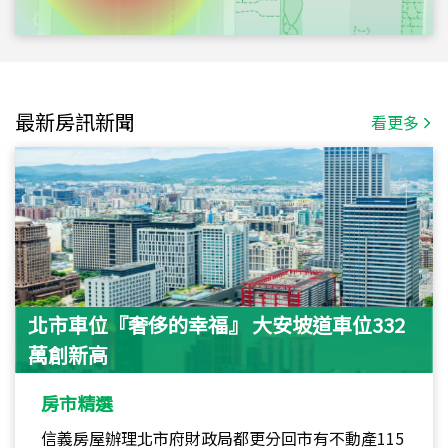
最新房訊新聞
看更多
北市車位『奢侈的幸福』 大安坡道車位332
萬創新高
房市精選
信義房屋辦理北市府財政局都更分回市有不動產115