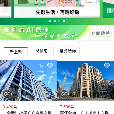
降價宅
推薦給你
新上架
3,420
7,688
萬
萬
｛全新｝松德８８電梯２房
專任全坤１０１邊間１３樓