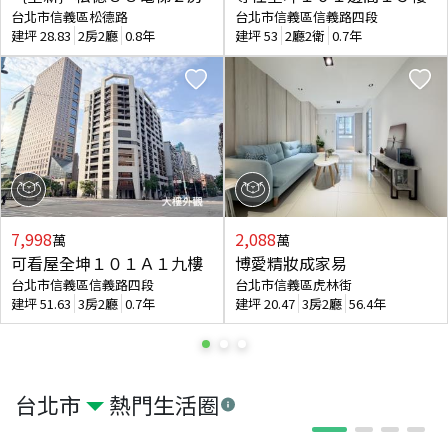
台北市信義區松德路
台北市信義區信義路四段
建坪
28.83
2房2廳
0.8年
建坪
53
2廳2衛
0.7年
7,998
2,088
萬
萬
可看屋全坤１０１Ａ１九樓
博愛精妝成家易
台北市信義區信義路四段
台北市信義區虎林街
建坪
51.63
3房2廳
0.7年
建坪
20.47
3房2廳
56.4年
台北市
熱門生活圈