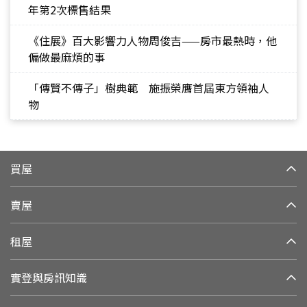
年第2次標售結果
《住展》百大影響力人物周俊吉——房市最熱時，他
偏做最麻煩的事
「傳賢不傳子」樹典範 施振榮膺首屆東方領袖人
物
買屋
賣屋
租屋
實登與房訊知識