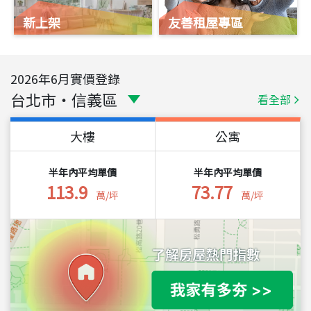
新上架
友善租屋專區
2026
年
6
月實價登錄
台北市
・
信義區
看全部
大樓
公寓
半年內平均單價
半年內平均單價
113.9
73.77
萬/坪
萬/坪