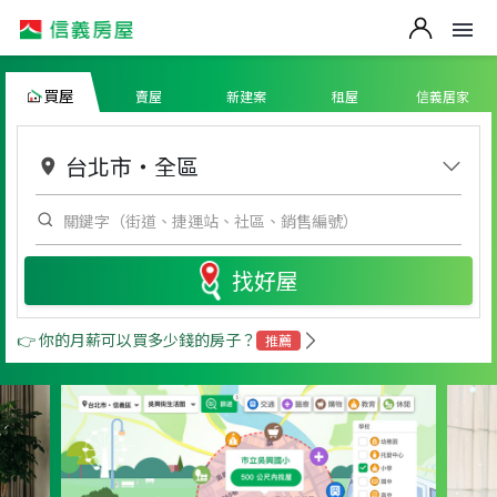
買屋
賣屋
新建案
租屋
信義居家
台北市
・
全區
找好屋
👉 你的月薪可以買多少錢的房子？
推薦