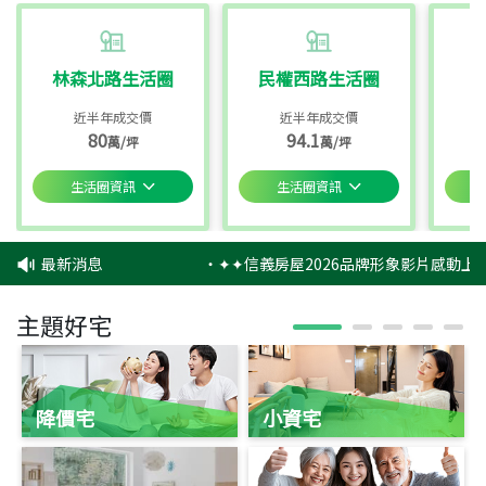
林森北路生活圈
民權西路生活圈
近半年成交價
近半年成交價
80
94.1
萬/坪
萬/坪
生活圈資訊
生活圈資訊
最新消息
‧
✦✦信義房屋2026品牌形象影片感動上映
主題好宅
降價宅
小資宅