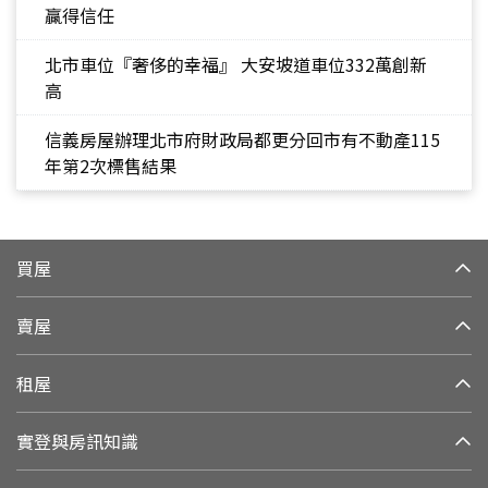
贏得信任
北市車位『奢侈的幸福』 大安坡道車位332萬創新
高
信義房屋辦理北市府財政局都更分回市有不動產115
年第2次標售結果
買屋
賣屋
租屋
實登與房訊知識