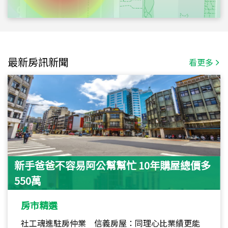
最新房訊新聞
看更多
新手爸爸不容易阿公幫幫忙 10年購屋總價多
550萬
房市精選
社工魂進駐房仲業 信義房屋：同理心比業績更能