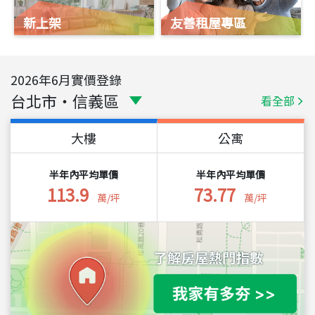
新上架
友善租屋專區
2026
年
6
月實價登錄
台北市
・
信義區
看全部
大樓
公寓
半年內平均單價
半年內平均單價
113.9
73.77
萬/坪
萬/坪