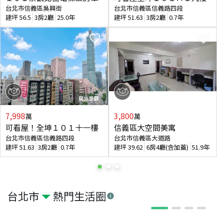
台北市信義區吳興街
台北市信義區信義路四段
建坪
56.5
3房2廳
25.0年
建坪
51.63
3房2廳
0.7年
7,998
3,800
萬
萬
可看屋！全坤１０１十一樓
信義區大空間美寓
台北市信義區信義路四段
台北市信義區大道路
建坪
51.63
3房2廳
0.7年
建坪
39.62
6房4廳(含加蓋)
51.9年
台北市
熱門生活圈