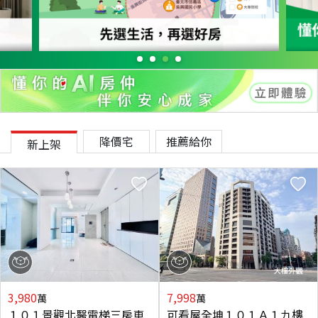
降價宅
推薦給你
新上架
3,980
7,998
萬
萬
１０１景觀北醫電梯三房車
可看屋全坤１０１Ａ１九樓