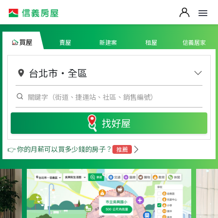
買屋
賣屋
新建案
租屋
信義居家
台北市
・
全區
找好屋
👉 你的月薪可以買多少錢的房子？
推薦