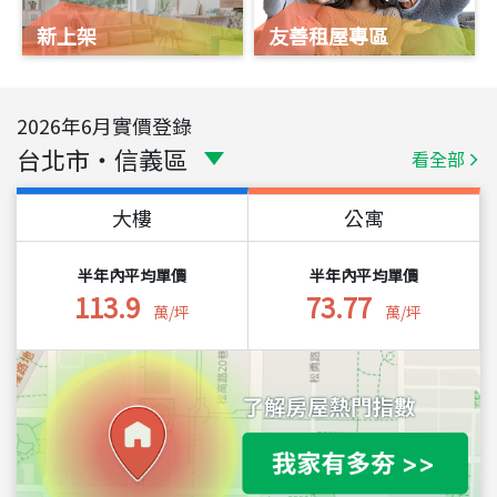
新上架
友善租屋專區
2026
年
6
月實價登錄
台北市
・
信義區
看全部
大樓
公寓
半年內平均單價
半年內平均單價
113.9
73.77
萬/坪
萬/坪