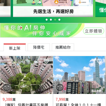
降價宅
推薦給你
新上架
9,388
7,998
萬
萬
｛傳家｝信義計畫區五房讚
可看屋！全坤１０１十一樓