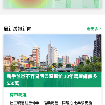
最新房訊新聞
看更多
新手爸爸不容易阿公幫幫忙 10年購屋總價多
550萬
房市精選
社工魂進駐房仲業 信義房屋：同理心比業績更能