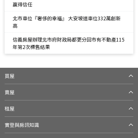
贏得信任
北市車位『奢侈的幸福』 大安坡道車位332萬創新
高
信義房屋辦理北市府財政局都更分回市有不動產115
年第2次標售結果
買屋
賣屋
租屋
實登與房訊知識