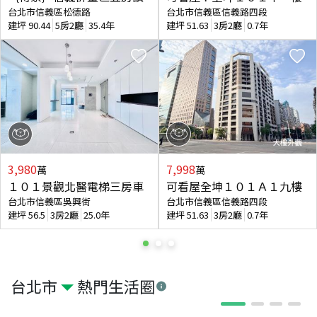
台北市信義區松德路
台北市信義區信義路四段
建坪
90.44
5房2廳
35.4年
建坪
51.63
3房2廳
0.7年
3,980
7,998
萬
萬
１０１景觀北醫電梯三房車
可看屋全坤１０１Ａ１九樓
台北市信義區吳興街
台北市信義區信義路四段
建坪
56.5
3房2廳
25.0年
建坪
51.63
3房2廳
0.7年
台北市
熱門生活圈