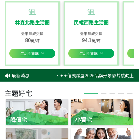
林森北路生活圈
民權西路生活圈
近半年成交價
近半年成交價
80
94.1
萬/坪
萬/坪
生活圈資訊
生活圈資訊
最新消息
‧
✦✦信義房屋2026品牌形象影片感動上映
主題好宅
降價宅
小資宅