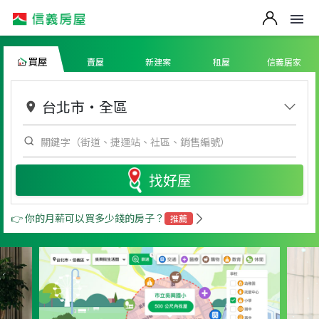
買屋
賣屋
新建案
租屋
信義居家
台北市
・
全區
找好屋
👉 你的月薪可以買多少錢的房子？
推薦