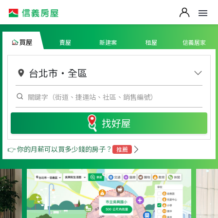
買屋
賣屋
新建案
租屋
信義居家
台北市
・
全區
找好屋
👉 你的月薪可以買多少錢的房子？
推薦