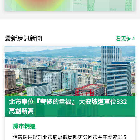
最新房訊新聞
看更多
北市車位『奢侈的幸福』 大安坡道車位332
萬創新高
房市精選
信義房屋辦理北市府財政局都更分回市有不動產115