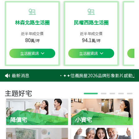
林森北路生活圈
民權西路生活圈
近半年成交價
近半年成交價
80
94.1
萬/坪
萬/坪
生活圈資訊
生活圈資訊
最新消息
‧
✦✦信義房屋2026品牌形象影片感動上映
主題好宅
降價宅
小資宅