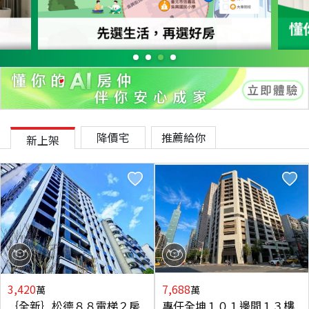
降價宅
推薦給你
新上架
3,420
7,688
萬
萬
｛全新｝松德８８電梯２房
專任全坤１０１邊間１３樓