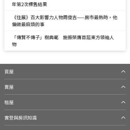
年第2次標售結果
《住展》百大影響力人物周俊吉——房市最熱時，他
偏做最麻煩的事
「傳賢不傳子」樹典範 施振榮膺首屆東方領袖人
物
買屋
賣屋
租屋
實登與房訊知識