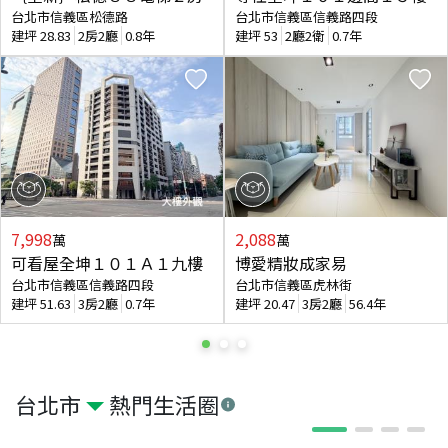
台北市信義區松德路
台北市信義區信義路四段
建坪
28.83
2房2廳
0.8年
建坪
53
2廳2衛
0.7年
7,998
2,088
萬
萬
可看屋全坤１０１Ａ１九樓
博愛精妝成家易
台北市信義區信義路四段
台北市信義區虎林街
建坪
51.63
3房2廳
0.7年
建坪
20.47
3房2廳
56.4年
台北市
熱門生活圈