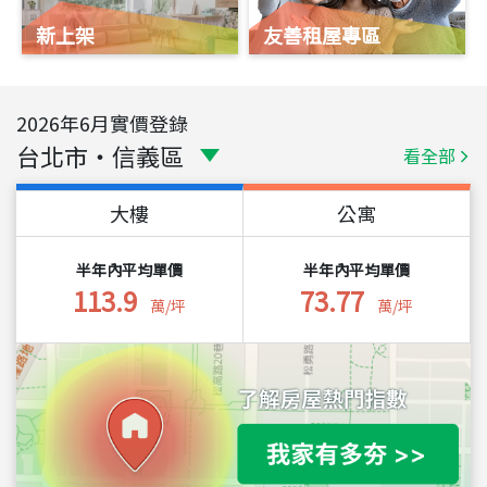
新上架
友善租屋專區
2026
年
6
月實價登錄
台北市
・
信義區
看全部
大樓
公寓
半年內平均單價
半年內平均單價
113.9
73.77
萬/坪
萬/坪