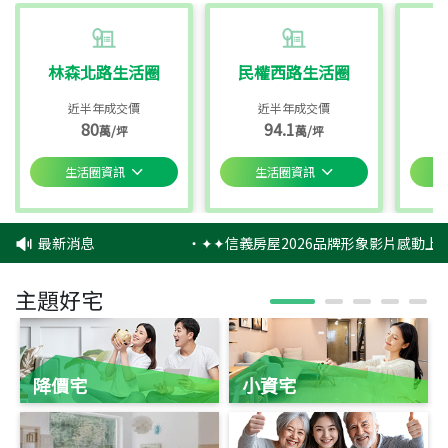
林森北路生活圈
民權西路生活圈
近半年成交價
近半年成交價
80
94.1
萬/坪
萬/坪
生活圈資訊
生活圈資訊
最新消息
‧
✦✦信義房屋2026品牌形象影片感動上映
主題好宅
降價宅
小資宅