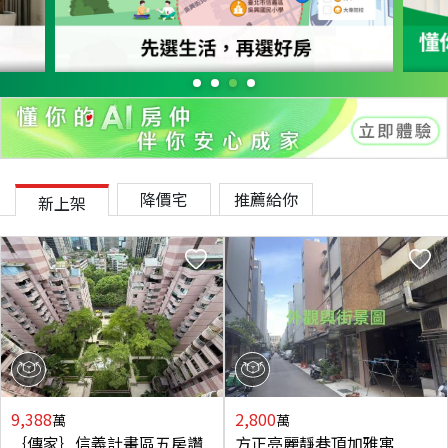
降價宅
推薦給你
新上架
9,388
2,800
萬
萬
｛傳家｝信義計畫區五房讚
方正亮麗靜巷頂加雅寓