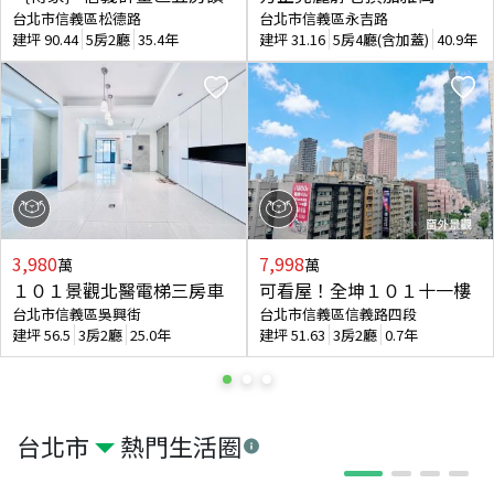
台北市信義區松德路
台北市信義區永吉路
建坪
90.44
5房2廳
35.4年
建坪
31.16
5房4廳(含加蓋)
40.9年
3,980
7,998
萬
萬
１０１景觀北醫電梯三房車
可看屋！全坤１０１十一樓
台北市信義區吳興街
台北市信義區信義路四段
建坪
56.5
3房2廳
25.0年
建坪
51.63
3房2廳
0.7年
台北市
熱門生活圈