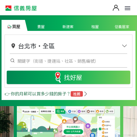
買屋
賣屋
新建案
租屋
信義居家
台北市
・
全區
找好屋
👉 你的月薪可以買多少錢的房子？
推薦