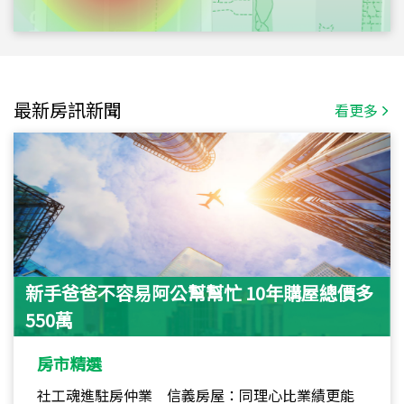
最新房訊新聞
看更多
新手爸爸不容易阿公幫幫忙 10年購屋總價多
550萬
房市精選
社工魂進駐房仲業 信義房屋：同理心比業績更能