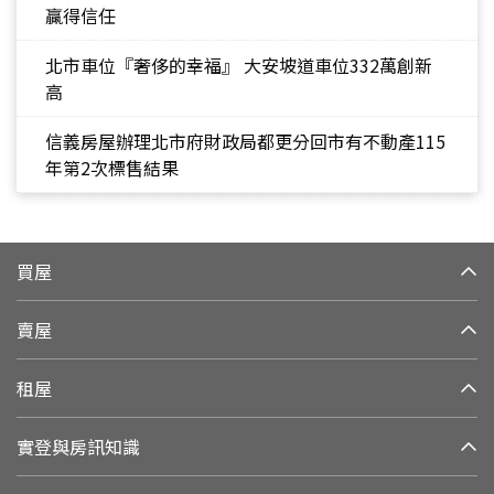
贏得信任
北市車位『奢侈的幸福』 大安坡道車位332萬創新
高
信義房屋辦理北市府財政局都更分回市有不動產115
年第2次標售結果
買屋
賣屋
租屋
實登與房訊知識