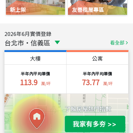
新上架
友善租屋專區
2026
年
6
月實價登錄
台北市
・
信義區
看全部
大樓
公寓
半年內平均單價
半年內平均單價
113.9
73.77
萬/坪
萬/坪