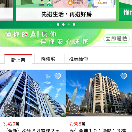
降價宅
推薦給你
新上架
3,420
7,688
萬
萬
｛全新｝松德８８電梯２房
專任全坤１０１邊間１３樓