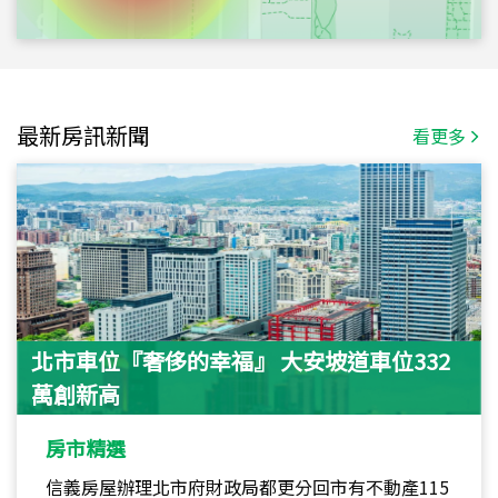
最新房訊新聞
看更多
北市車位『奢侈的幸福』 大安坡道車位332
萬創新高
房市精選
信義房屋辦理北市府財政局都更分回市有不動產115