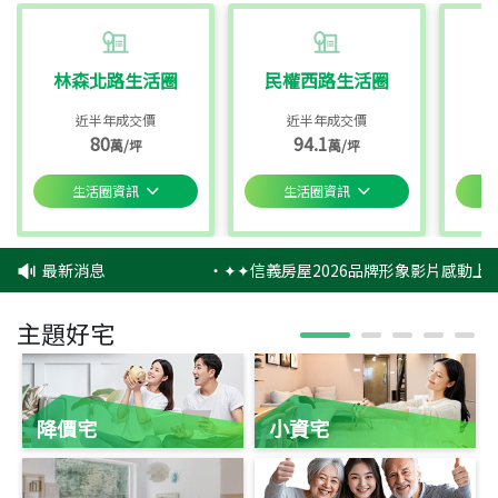
林森北路生活圈
民權西路生活圈
近半年成交價
近半年成交價
80
94.1
萬/坪
萬/坪
生活圈資訊
生活圈資訊
最新消息
‧
✦✦信義房屋2026品牌形象影片感動上映
主題好宅
降價宅
小資宅