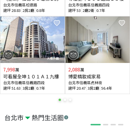
台北市信義區松德路
台北市信義區信義路四段
建坪
28.83
2房2廳
0.8年
建坪
53
2廳2衛
0.7年
7,998
2,088
萬
萬
可看屋全坤１０１Ａ１九樓
博愛精妝成家易
台北市信義區信義路四段
台北市信義區虎林街
建坪
51.63
3房2廳
0.7年
建坪
20.47
3房2廳
56.4年
台北市
熱門生活圈