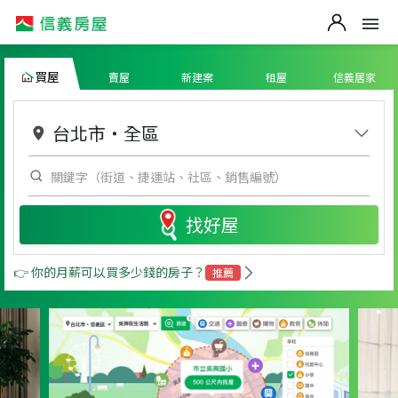
買屋
賣屋
新建案
租屋
信義居家
台北市
・
全區
找好屋
👉 你的月薪可以買多少錢的房子？
推薦