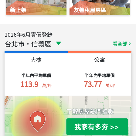
新上架
友善租屋專區
2026
年
6
月實價登錄
台北市
・
信義區
看全部
大樓
公寓
半年內平均單價
半年內平均單價
113.9
73.77
萬/坪
萬/坪