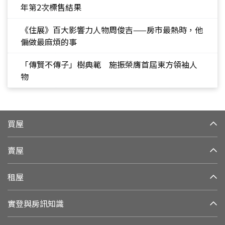
年第2次標售結果
《住展》百大影響力人物周俊吉——房市最熱時，他
偏做最麻煩的事
「傳賢不傳子」樹典範 施振榮膺首屆東方領袖人
物
買屋
賣屋
租屋
實登與房訊知識