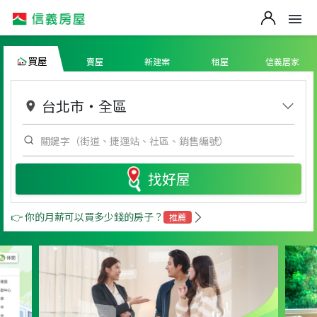
買屋
賣屋
新建案
租屋
信義居家
台北市
・
全區
找好屋
👉 你的月薪可以買多少錢的房子？
推薦