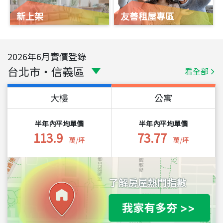
新上架
友善租屋專區
2026
年
6
月實價登錄
台北市
・
信義區
看全部
大樓
公寓
半年內平均單價
半年內平均單價
113.9
73.77
萬/坪
萬/坪