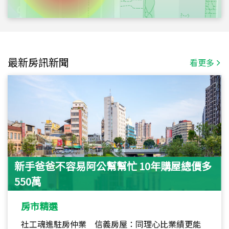
最新房訊新聞
看更多
新手爸爸不容易阿公幫幫忙 10年購屋總價多
550萬
房市精選
社工魂進駐房仲業 信義房屋：同理心比業績更能