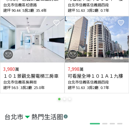
台北市信義區松德路
台北市信義區信義路四段
建坪
90.44
5房2廳
35.4年
建坪
51.63
3房2廳
0.7年
3,980
7,998
萬
萬
１０１景觀北醫電梯三房車
可看屋全坤１０１Ａ１九樓
台北市信義區吳興街
台北市信義區信義路四段
建坪
56.5
3房2廳
25.0年
建坪
51.63
3房2廳
0.7年
台北市
熱門生活圈