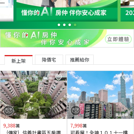
降價宅
推薦給你
新上架
9,388
7,998
萬
萬
｛傳家｝信義計畫區五房讚
可看屋！全坤１０１十一樓