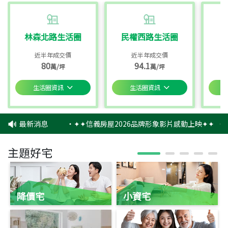
林森北路生活圈
民權西路生活圈
近半年成交價
近半年成交價
80
94.1
萬/坪
萬/坪
生活圈資訊
生活圈資訊
最新消息
‧
✦✦信義房屋2026品牌形象影片感動上映✦✦
‧
信
主題好宅
降價宅
小資宅