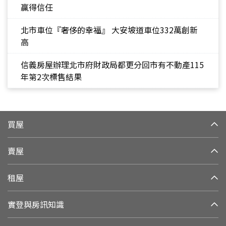
贏得信任
北市車位『奢侈的幸福』 大安坡道車位332萬創新
高
信義房屋辦理北市府財政局都更分回市有不動產115
年第2次標售結果
買屋
賣屋
租屋
實登與房訊知識