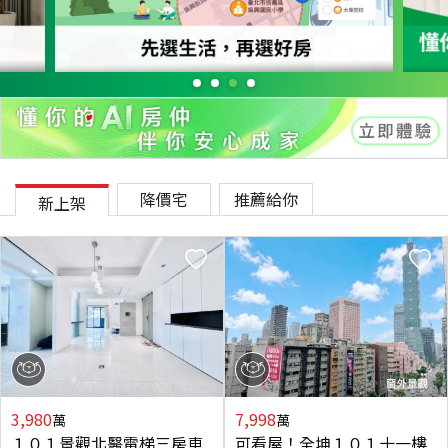
降價宅
推薦給你
新上架
3,980
7,998
萬
萬
１０１景觀北醫電梯三房車
可看屋！全坤１０１十一樓