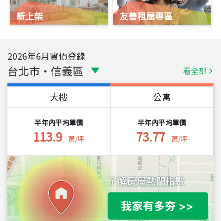
新上架
友善租屋專區
2026
年
6
月實價登錄
台北市
・
信義區
看全部
大樓
公寓
半年內平均單價
半年內平均單價
113.9
73.77
萬/坪
萬/坪