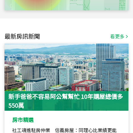
最新房訊新聞
看更多
新手爸爸不容易阿公幫幫忙 10年購屋總價多
550萬
房市精選
社工魂進駐房仲業 信義房屋：同理心比業績更能