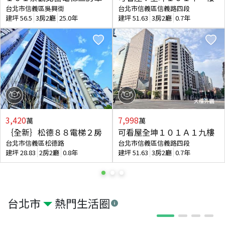
台北市信義區吳興街
台北市信義區信義路四段
建坪
56.5
3房2廳
25.0年
建坪
51.63
3房2廳
0.7年
3,420
7,998
萬
萬
｛全新｝松德８８電梯２房
可看屋全坤１０１Ａ１九樓
台北市信義區松德路
台北市信義區信義路四段
建坪
28.83
2房2廳
0.8年
建坪
51.63
3房2廳
0.7年
台北市
熱門生活圈