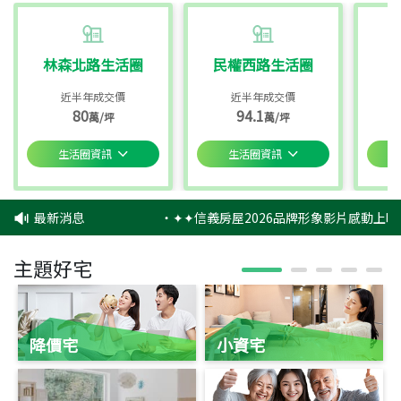
林森北路生活圈
民權西路生活圈
近半年成交價
近半年成交價
80
94.1
萬/坪
萬/坪
生活圈資訊
生活圈資訊
最新消息
‧
✦✦信義房屋2026品牌形象影片感動上映
主題好宅
降價宅
小資宅