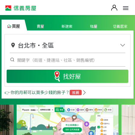
買屋
賣屋
新建案
租屋
信義居家
台北市
・
全區
找好屋
👉 你的月薪可以買多少錢的房子？
推薦