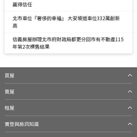
贏得信任
北市車位『奢侈的幸福』 大安坡道車位332萬創新
高
信義房屋辦理北市府財政局都更分回市有不動產115
年第2次標售結果
買屋
賣屋
租屋
實登與房訊知識