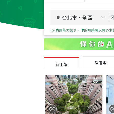
台北市
・
全區
👉 購屋能力試算，你的月薪可以買多少
降價宅
新上架