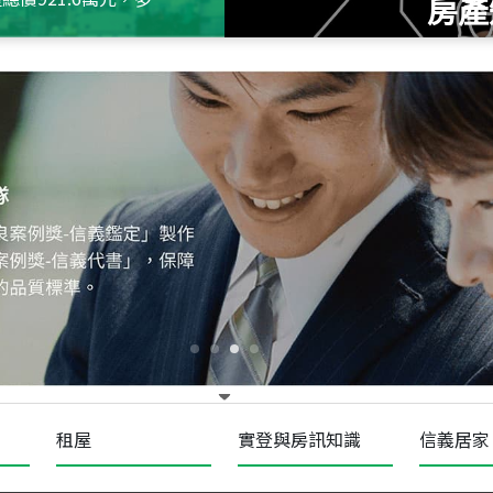
房產
115
年
07
月 成交
十泉十美
台北市北投區光明路
115
年
07
月 成交
四維天廈
新竹市新竹市四維路
115
年
07
月 成交
菁英典藏
新竹市新竹市慈祥路
租屋
實登與房訊知識
信義居家