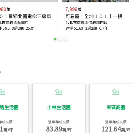
980
7,998
萬
萬
０１景觀北醫電梯三房車
可看屋！全坤１０１十一樓
北市信義區吳興街
台北市信義區信義路四段
坪
56.5
3房2廳
25.0年
建坪
51.63
3房2廳
0.7年
路生活圈
士林生活圈
東區商圈
年成交價
近半年成交價
近半年成交價
1
83.89
121.64
萬/坪
萬/坪
萬/坪