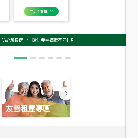
生活圈資訊
提醒
‧
【#信義幸福挺不同】用實力，讓升職免抽號碼牌！最新雇主品牌影片
友善租屋專區
新婚起家厝
總價