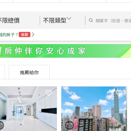
不限總價
不限類型
錢的房子？
推薦
推薦給你