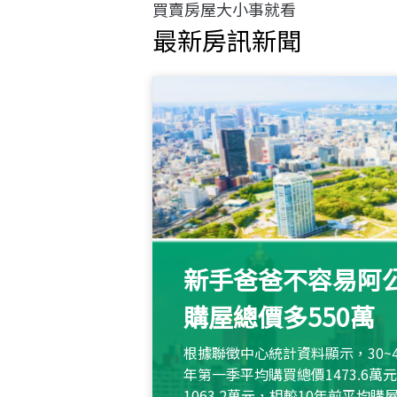
買賣房屋大小事就看
最新房訊新聞
新手爸爸不容易阿公
購屋總價多550萬
根據聯徵中心統計資料顯示，30~
年第一季平均購買總價1473.6
1063.2萬元，相較10年前平均購