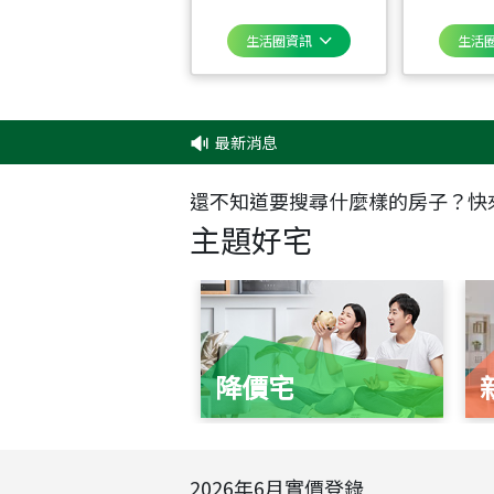
生活圈資訊
生活
最新消息
‧
還不知道要搜尋什麼樣的房子？快
主題好宅
降價宅
2026
年
6
月實價登錄