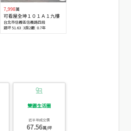
7,998
3,800
萬
萬
可看屋全坤１０１Ａ１九樓
信義區大空間美寓
台北市信義區信義路四段
台北市信義區大道路
建坪
51.63
3房2廳
0.7年
建坪
39.62
6房4廳(含加蓋)
51.9
雙園生活圈
近半年成交價
67.56
萬/坪