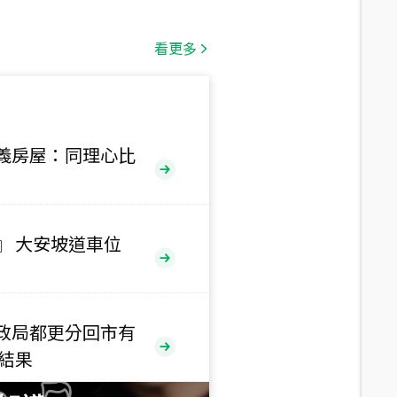
總價
1,808
萬
看更多
總價
530
萬
路二段
義房屋：同理心比
總價
5,800
萬
路
』 大安坡道車位
總價
1,938
萬
三段
政局都更分回市有
總價
售結果
1,350
萬