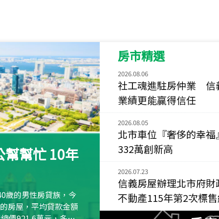
115
年
07
月 成交
菁英典藏
新竹市新竹市慈祥路
房市精選
115
年
07
月 成交
長隄
2026.08.06
新北市永和區環河西
社工魂進駐房仲業 信
業績更能贏得信任
115
年
07
月 成交
央央
2026.08.05
新竹縣竹北市高鐵八
北市車位『奢侈的幸福
115
年
07
月 成交
332萬創新高
幫幫忙 10年
小西華
台北市內湖區康寧路
2026.07.23
信義房屋辦理北市府財
115
年
07
月 成交
40歲的男性房貸族，今
不動產115年第2次標
捷豹
萬元的房屋，平均貸款金額
台北市中山區長春路
屋總價921.6萬元，多出