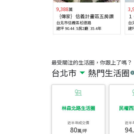
9,388
3,
萬
｛傳家｝信義計畫區五房讚
１
台北市信義區松德路
台
建坪
90.44
5房2廳
35.4年
建
最受關注的生活圈，你跟上了嗎？
台北市
熱門生活圈
林森北路生活圈
民權西
近半年成交價
近半
80
94.
萬/坪