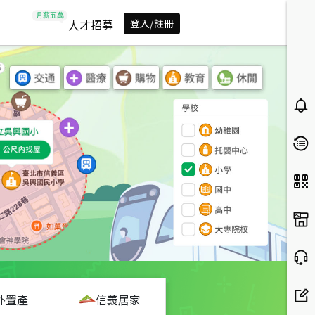
人才招募
登入/註冊
外置產
信義居家