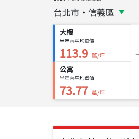
台北市
・
信義區
大樓
半年內平均單價
113.9
萬/坪
公寓
半年內平均單價
73.77
萬/坪