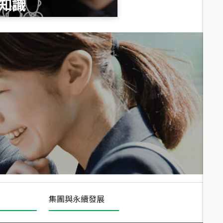
知識
總價
1,020
萬
總價
490
萬
總價
1,808
萬
集團與永續發展