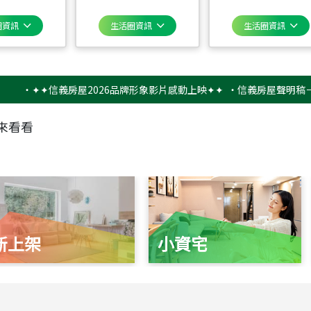
圈資訊
生活圈資訊
生活圈資訊
✦✦信義房屋2026品牌形象影片感動上映✦✦
‧
信義房屋聲明稿－防詐騙
來看看
新上架
小資宅
115
年
07
月 成交