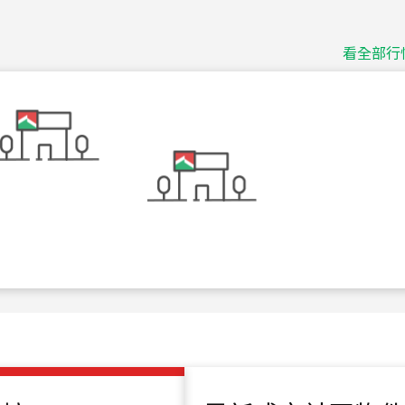
捷豹
台北市中山區長春路
看全部行
115
年
07
月 成交
十泉十美
台北市北投區光明路
115
年
07
月 成交
四維天廈
新竹市新竹市四維路
115
年
07
月 成交
菁英典藏
新竹市新竹市慈祥路
115
年
07
月 成交
長隄
新北市永和區環河西