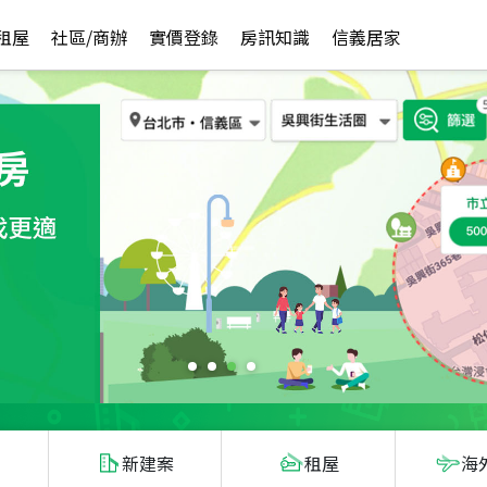
租屋
社區/商辦
實價登錄
房訊知識
信義居家
新建案
租屋
海