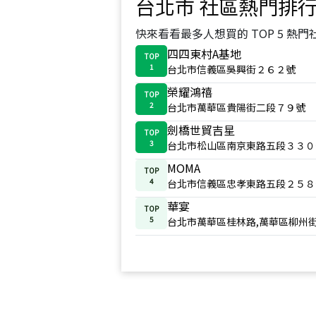
台北市
社區熱門排
快來看看最多人想買的 TOP 5 熱門
四四東村A基地
TOP
1
台北市信義區吳興街２６２號
榮耀鴻禧
TOP
2
台北市萬華區貴陽街二段７９號
劍橋世貿吉星
TOP
3
台北市松山區南京東路五段３３０
MOMA
TOP
4
台北市信義區忠孝東路五段２５８
華宴
TOP
5
台北市萬華區桂林路,萬華區柳州