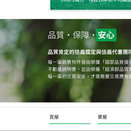
約550萬元，且貸款金額也多
買屋
賣屋