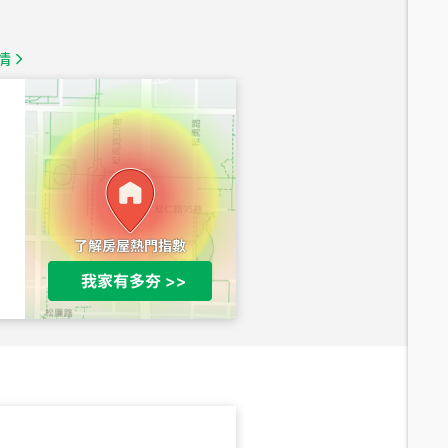
1,350
萬
情
總價
1,020
萬
總價
490
萬
總價
1,808
萬
總價
530
萬
路二段