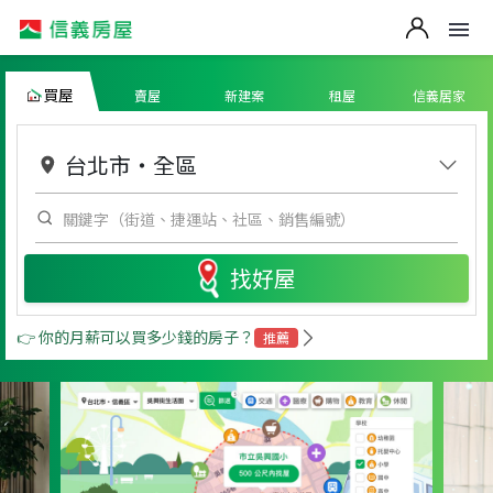
買屋
賣屋
新建案
租屋
信義居家
台北市
・
全區
找好屋
👉 你的月薪可以買多少錢的房子？
推薦