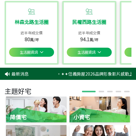
林森北路生活圈
民權西路生活圈
近半年成交價
近半年成交價
80
94.1
萬/坪
萬/坪
生活圈資訊
生活圈資訊
最新消息
‧
✦✦信義房屋2026品牌形象影片感動上映
主題好宅
降價宅
小資宅