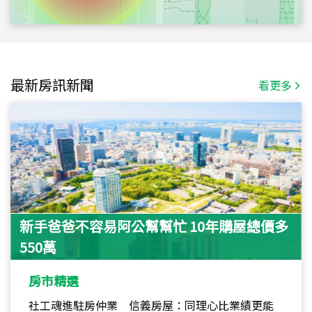
最新房訊新聞
看更多
新手爸爸不容易阿公幫幫忙 10年購屋總價多
550萬
房市精選
社工魂進駐房仲業 信義房屋：同理心比業績更能