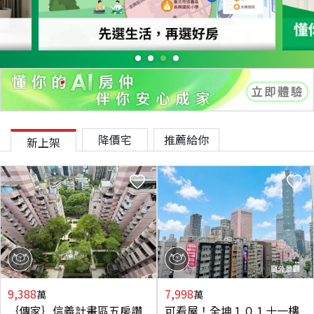
降價宅
推薦給你
新上架
9,388
7,998
萬
萬
｛傳家｝信義計畫區五房讚
可看屋！全坤１０１十一樓