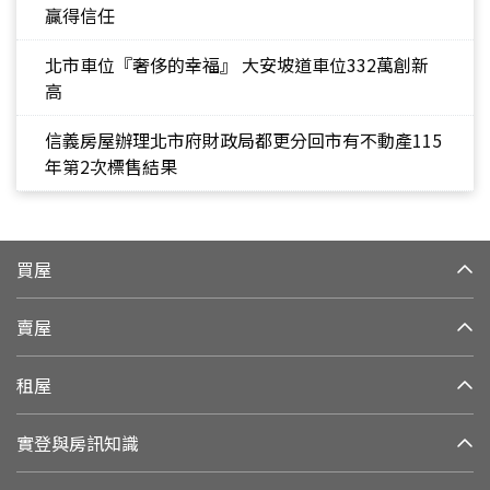
贏得信任
北市車位『奢侈的幸福』 大安坡道車位332萬創新
高
信義房屋辦理北市府財政局都更分回市有不動產115
年第2次標售結果
買屋
賣屋
租屋
實登與房訊知識