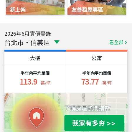
新上架
友善租屋專區
2026
年
6
月實價登錄
台北市
・
信義區
看全部
大樓
公寓
半年內平均單價
半年內平均單價
113.9
73.77
萬/坪
萬/坪