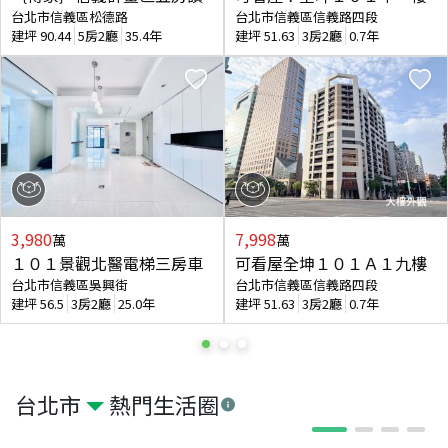
台北市信義區松德路
台北市信義區信義路四段
建坪
90.44
5房2廳
35.4年
建坪
51.63
3房2廳
0.7年
3,980
7,998
萬
萬
１０１景觀北醫電梯三房車
可看屋全坤１０１Ａ１九樓
台北市信義區吳興街
台北市信義區信義路四段
建坪
56.5
3房2廳
25.0年
建坪
51.63
3房2廳
0.7年
台北市
熱門生活圈