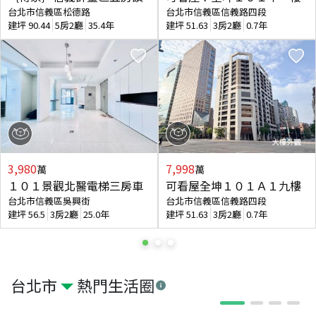
台北市信義區松德路
台北市信義區信義路四段
建坪
90.44
5房2廳
35.4年
建坪
51.63
3房2廳
0.7年
3,980
7,998
萬
萬
１０１景觀北醫電梯三房車
可看屋全坤１０１Ａ１九樓
台北市信義區吳興街
台北市信義區信義路四段
建坪
56.5
3房2廳
25.0年
建坪
51.63
3房2廳
0.7年
台北市
熱門生活圈