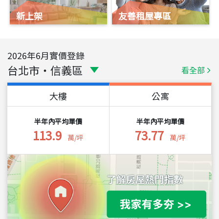
新上架
友善租屋專區
2026
年
6
月實價登錄
台北市
・
信義區
看全部
大樓
公寓
半年內平均單價
半年內平均單價
113.9
73.77
萬/坪
萬/坪