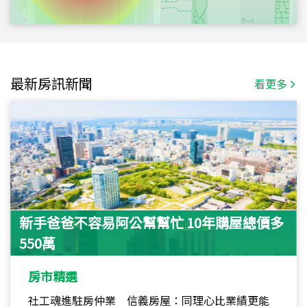
最新房訊新聞
看更多
新手爸爸不容易阿公幫幫忙 10年購屋總價多
550萬
房市精選
社工魂進駐房仲業 信義房屋：同理心比業績更能