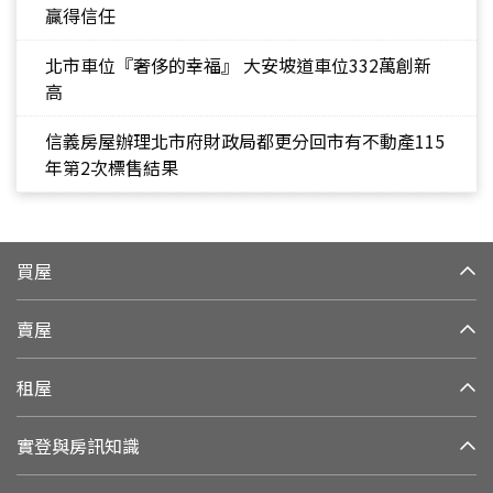
贏得信任
北市車位『奢侈的幸福』 大安坡道車位332萬創新
高
信義房屋辦理北市府財政局都更分回市有不動產115
年第2次標售結果
買屋
賣屋
租屋
實登與房訊知識