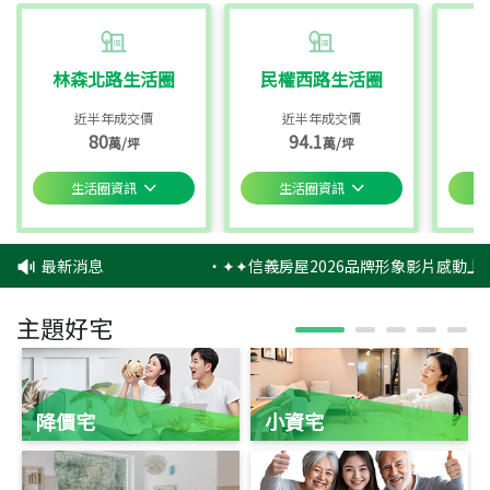
林森北路生活圈
民權西路生活圈
近半年成交價
近半年成交價
80
94.1
萬/坪
萬/坪
生活圈資訊
生活圈資訊
最新消息
‧
✦✦信義房屋2026品牌形象影片感動上映
主題好宅
降價宅
小資宅