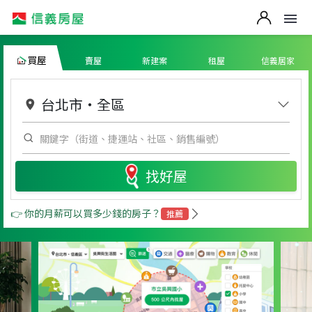
買屋
賣屋
新建案
租屋
信義居家
台北市
・
全區
找好屋
👉 你的月薪可以買多少錢的房子？
推薦