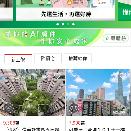
降價宅
推薦給你
新上架
9,388
7,998
萬
萬
｛傳家｝信義計畫區五房讚
可看屋！全坤１０１十一樓