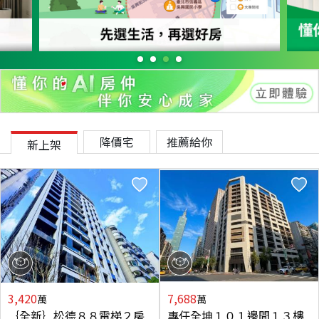
降價宅
推薦給你
新上架
3,420
7,688
萬
萬
｛全新｝松德８８電梯２房
專任全坤１０１邊間１３樓