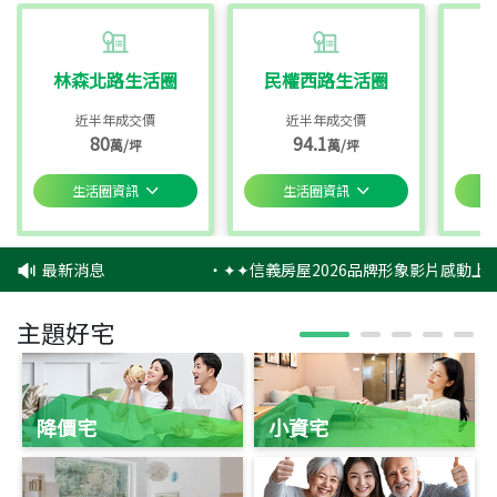
林森北路生活圈
民權西路生活圈
近半年成交價
近半年成交價
80
94.1
萬/坪
萬/坪
生活圈資訊
生活圈資訊
最新消息
‧
✦✦信義房屋2026品牌形象影片感動上映
主題好宅
降價宅
小資宅