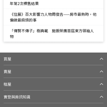
年第2次標售結果
《住展》百大影響力人物周俊吉——房市最熱時，他
偏做最麻煩的事
「傳賢不傳子」樹典範 施振榮膺首屆東方領袖人
物
買屋
賣屋
租屋
實登與房訊知識