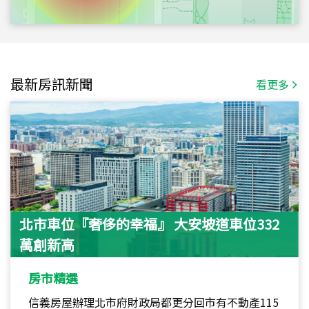
最新房訊新聞
看更多
北市車位『奢侈的幸福』 大安坡道車位332
萬創新高
房市精選
信義房屋辦理北市府財政局都更分回市有不動產115