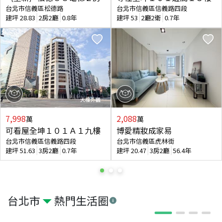
台北市信義區松德路
台北市信義區信義路四段
建坪
28.83
2房2廳
0.8年
建坪
53
2廳2衛
0.7年
7,998
2,088
萬
萬
可看屋全坤１０１Ａ１九樓
博愛精妝成家易
台北市信義區信義路四段
台北市信義區虎林街
建坪
51.63
3房2廳
0.7年
建坪
20.47
3房2廳
56.4年
台北市
熱門生活圈