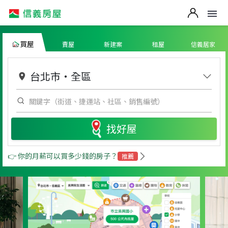
買屋
賣屋
新建案
租屋
信義居家
台北市
・
全區
找好屋
👉 你的月薪可以買多少錢的房子？
推薦