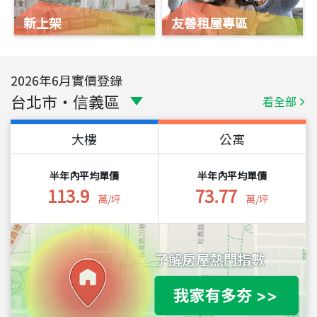
新上架
友善租屋專區
2026
年
6
月實價登錄
台北市
・
信義區
看全部
大樓
公寓
半年內平均單價
半年內平均單價
113.9
73.77
萬/坪
萬/坪