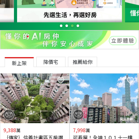
降價宅
推薦給你
新上架
9,388
7,998
萬
萬
｛傳家｝信義計畫區五房讚
可看屋！全坤１０１十一樓