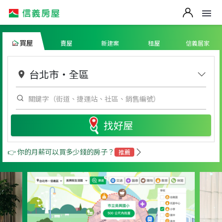
買屋
賣屋
新建案
租屋
信義居家
台北市
・
全區
找好屋
👉 你的月薪可以買多少錢的房子？
推薦