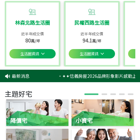
林森北路生活圈
民權西路生活圈
近半年成交價
近半年成交價
80
94.1
萬/坪
萬/坪
生活圈資訊
生活圈資訊
最新消息
‧
✦✦信義房屋2026品牌形象影片感動上映
主題好宅
降價宅
小資宅