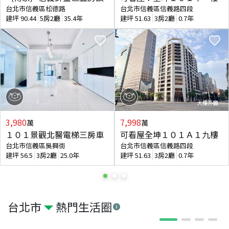
台北市信義區松德路
台北市信義區信義路四段
建坪
90.44
5房2廳
35.4年
建坪
51.63
3房2廳
0.7年
3,980
7,998
萬
萬
１０１景觀北醫電梯三房車
可看屋全坤１０１Ａ１九樓
台北市信義區吳興街
台北市信義區信義路四段
建坪
56.5
3房2廳
25.0年
建坪
51.63
3房2廳
0.7年
台北市
熱門生活圈