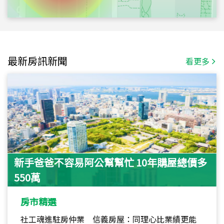
最新房訊新聞
看更多
新手爸爸不容易阿公幫幫忙 10年購屋總價多
550萬
房市精選
社工魂進駐房仲業 信義房屋：同理心比業績更能