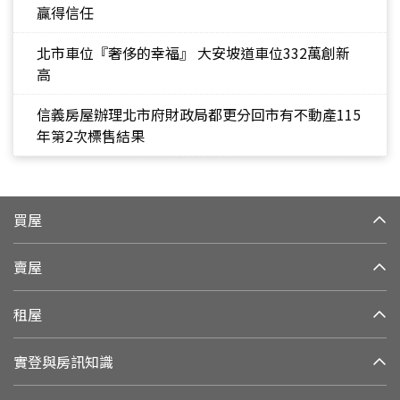
贏得信任
北市車位『奢侈的幸福』 大安坡道車位332萬創新
高
信義房屋辦理北市府財政局都更分回市有不動產115
年第2次標售結果
買屋
賣屋
租屋
實登與房訊知識