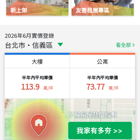
新上架
友善租屋專區
2026
年
6
月實價登錄
台北市
・
信義區
看全部
大樓
公寓
半年內平均單價
半年內平均單價
113.9
73.77
萬/坪
萬/坪