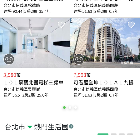
台北市信義區松德路
台北市信義區信義路四段
建坪
90.44
5房2廳
35.4年
建坪
51.63
3房2廳
0.7年
3,980
7,998
萬
萬
１０１景觀北醫電梯三房車
可看屋全坤１０１Ａ１九樓
台北市信義區吳興街
台北市信義區信義路四段
建坪
56.5
3房2廳
25.0年
建坪
51.63
3房2廳
0.7年
台北市
熱門生活圈