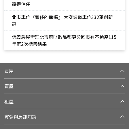
贏得信任
北市車位『奢侈的幸福』 大安坡道車位332萬創新
高
信義房屋辦理北市府財政局都更分回市有不動產115
年第2次標售結果
買屋
賣屋
租屋
實登與房訊知識