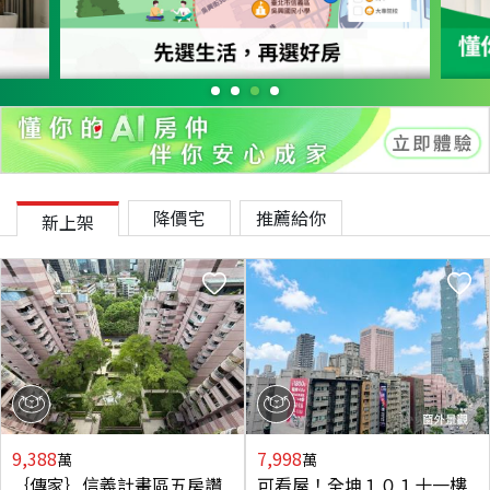
降價宅
推薦給你
新上架
9,388
7,998
萬
萬
｛傳家｝信義計畫區五房讚
可看屋！全坤１０１十一樓