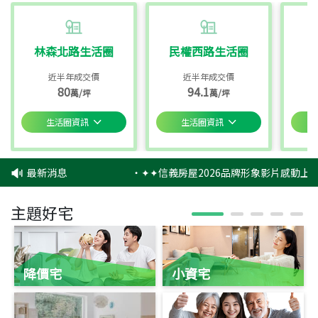
林森北路生活圈
民權西路生活圈
近半年成交價
近半年成交價
80
94.1
萬/坪
萬/坪
生活圈資訊
生活圈資訊
最新消息
‧
✦✦信義房屋2026品牌形象影片感動上映
主題好宅
降價宅
小資宅