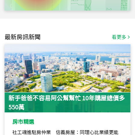
最新房訊新聞
看更多
新手爸爸不容易阿公幫幫忙 10年購屋總價多
550萬
房市精選
社工魂進駐房仲業 信義房屋：同理心比業績更能