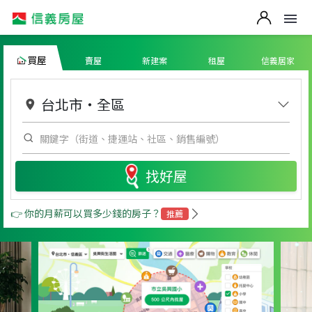
買屋
賣屋
新建案
租屋
信義居家
台北市
・
全區
找好屋
👉 你的月薪可以買多少錢的房子？
推薦