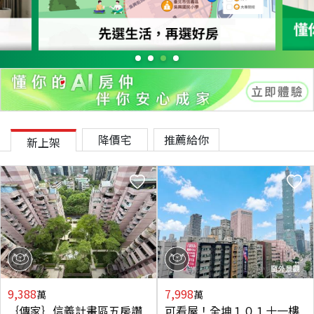
降價宅
推薦給你
新上架
9,388
7,998
萬
萬
｛傳家｝信義計畫區五房讚
可看屋！全坤１０１十一樓