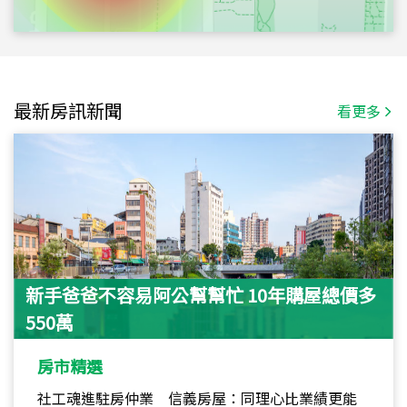
最新房訊新聞
看更多
新手爸爸不容易阿公幫幫忙 10年購屋總價多
550萬
房市精選
社工魂進駐房仲業 信義房屋：同理心比業績更能