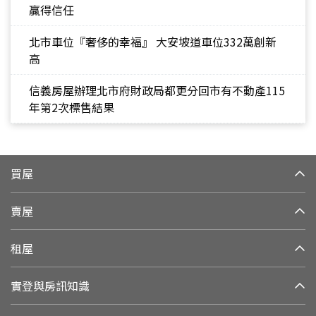
贏得信任
北市車位『奢侈的幸福』 大安坡道車位332萬創新
高
信義房屋辦理北市府財政局都更分回市有不動產115
年第2次標售結果
買屋
賣屋
租屋
實登與房訊知識