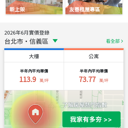
新上架
友善租屋專區
2026
年
6
月實價登錄
台北市
・
信義區
看全部
大樓
公寓
半年內平均單價
半年內平均單價
113.9
73.77
萬/坪
萬/坪