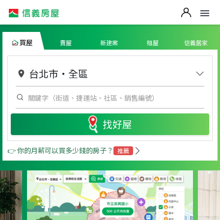
買屋
賣屋
新建案
租屋
信義居家
台北市
・
全區
找好屋
👉 你的月薪可以買多少錢的房子？
推薦