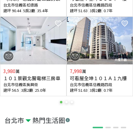
台北市信義區松德路
台北市信義區信義路四段
建坪
90.44
5房2廳
35.4年
建坪
51.63
3房2廳
0.7年
3,980
7,998
萬
萬
１０１景觀北醫電梯三房車
可看屋全坤１０１Ａ１九樓
台北市信義區吳興街
台北市信義區信義路四段
建坪
56.5
3房2廳
25.0年
建坪
51.63
3房2廳
0.7年
台北市
熱門生活圈