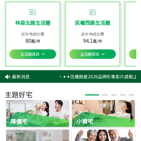
林森北路生活圈
民權西路生活圈
近半年成交價
近半年成交價
80
94.1
萬/坪
萬/坪
生活圈資訊
生活圈資訊
最新消息
‧
✦✦信義房屋2026品牌形象影片感動上映
主題好宅
降價宅
小資宅