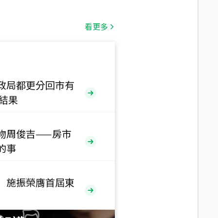
總價
1,808
萬
看更多
總價
530
萬
路二段
政局都更分回市有
售結果
總價
5,800
萬
路
物周俊吉——房市
的事
總價
1,938
萬
三段
 施振榮膺首屆東
總價
1,350
萬