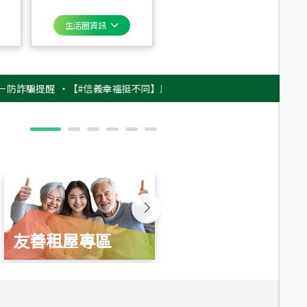
生活圈資訊
騙提醒
‧
【#信義幸福挺不同】用實力，讓升職免抽號碼牌！最新雇主品牌影片
友善租屋專區
新婚起家厝