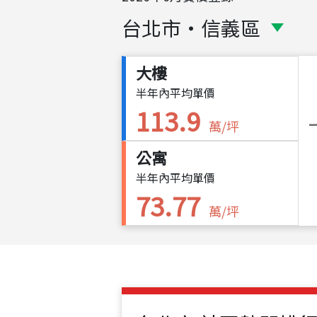
台北市
・
信義區
大樓
半年內平均單價
113.9
萬/坪
公寓
半年內平均單價
73.77
萬/坪