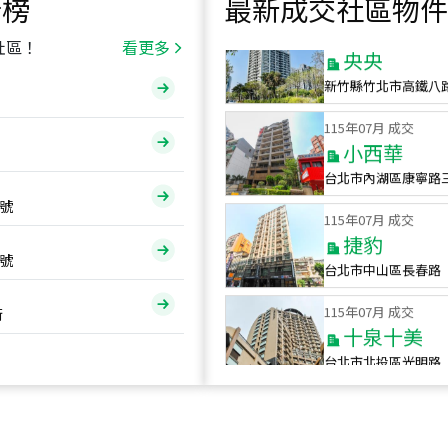
行榜
最新成交社區物件
115
年
07
月 成交
央央
社區！
看更多
新竹縣竹北市高鐵八
115
年
07
月 成交
小西華
台北市內湖區康寧路
115
年
07
月 成交
號
捷豹
台北市中山區長春路
號
115
年
07
月 成交
十泉十美
街
台北市北投區光明路
115
年
07
月 成交
四維天廈
新竹市新竹市四維路