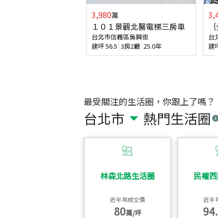
3,980
3,
萬
１０１景觀北醫電梯三房車
｛
台北市信義區吳興街
台
建坪
56.5
3房2廳
25.0年
建
最受關注的生活圈，你跟上了嗎？
台北市
熱門生活圈
林森北路生活圈
民權西
近半年成交價
近半
80
94.
萬/坪