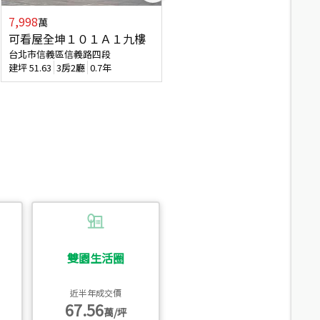
7,998
7,688
萬
萬
可看屋全坤１０１Ａ１九樓
專任全坤１０１邊間１３樓
台北市信義區信義路四段
台北市信義區信義路四段
建坪
51.63
3房2廳
0.7年
建坪
53
2廳2衛
0.7年
雙園生活圈
近半年成交價
67.56
萬/坪