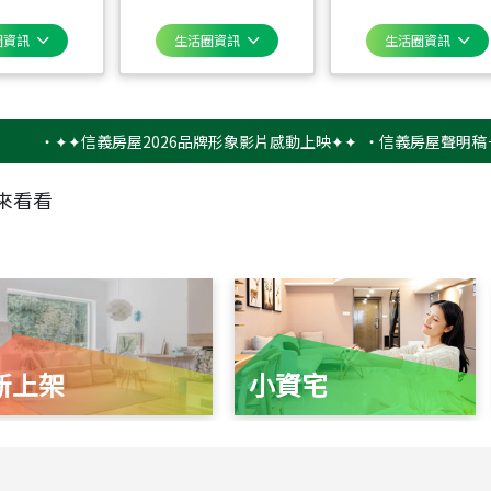
圈資訊
生活圈資訊
生活圈資訊
‧
✦✦信義房屋2026品牌形象影片感動上映✦✦
‧
信義房屋聲明稿－防詐
來看看
新上架
小資宅