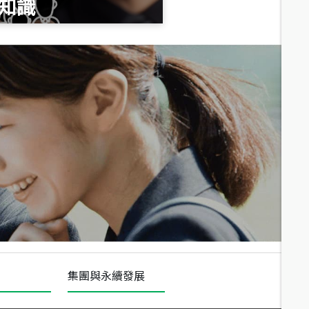
知識
總價
1,020
萬
總價
490
萬
總價
1,808
萬
集團與永續發展