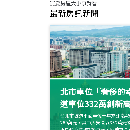
買賣房屋大小事就看
最新房訊新聞
北市車位『奢侈的幸
道車位332萬創新
台北市坡道平面車位十年來連漲45
269萬元，其中大安區以332萬
正區也都突破300萬元，反映市