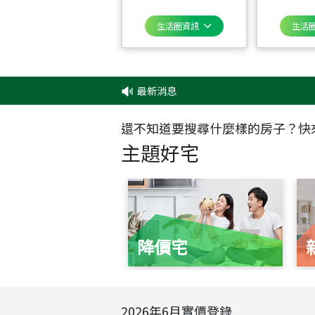
生活圈資訊
生活
最新消息
還不知道要搜尋什麼樣的房子？快
主題好宅
降價宅
2026
年
6
月實價登錄