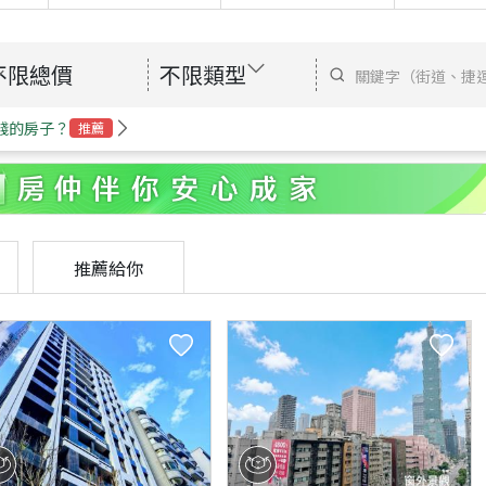
不限總價
不限類型
錢的房子？
推薦
推薦給你