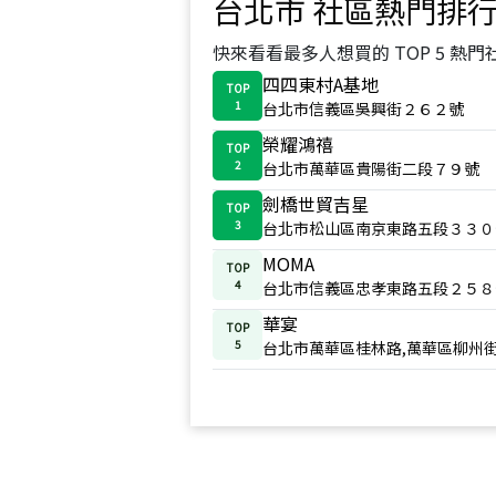
台北市
社區熱門排
快來看看最多人想買的 TOP 5 熱門
四四東村A基地
TOP
1
台北市信義區吳興街２６２號
榮耀鴻禧
TOP
2
台北市萬華區貴陽街二段７９號
劍橋世貿吉星
TOP
3
台北市松山區南京東路五段３３０
MOMA
TOP
4
台北市信義區忠孝東路五段２５８
華宴
TOP
5
台北市萬華區桂林路,萬華區柳州