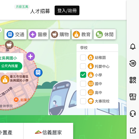
人才招募
登入/註冊
外置產
信義居家