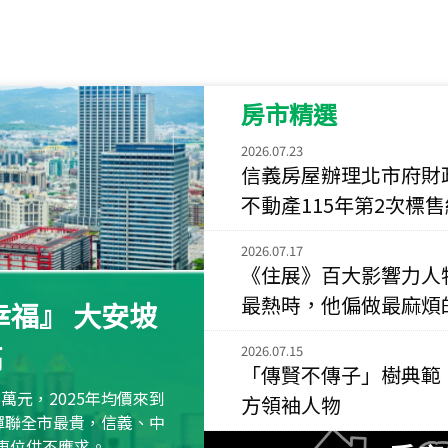
115
年
07
月 成交
菁英典藏
新竹市新竹市慈祥路
房市精選
115
年
07
月 成交
長隄
2026.07.23
新北市永和區環河西
信義房屋辦理北市府財
不動產115年第2次標
115
年
07
月 成交
央央
2026.07.17
新竹縣竹北市高鐵八
《住展》百大影響力人
最熱時，他偏做最麻煩
115
年
07
月 成交
福』 大安坡
小西華
高
台北市內湖區康寧路
2026.07.15
「傳賢不傳子」樹典範
115
年
07
月 成交
萬元，2025年均價來到
方領袖人物
捷豹
元蟬聯全市最貴，信義、中
台北市中山區長春路
區車位供不應求。