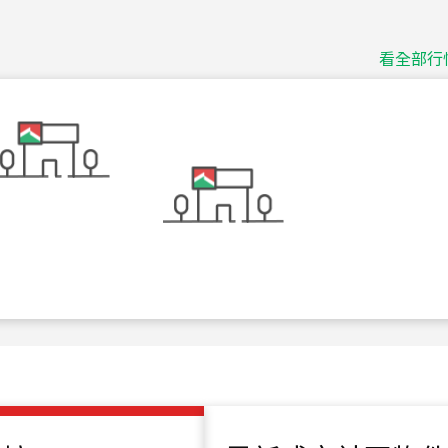
115
年
07
月 成交
捷豹
台北市中山區長春路
看全部行
115
年
07
月 成交
十泉十美
台北市北投區光明路
115
年
07
月 成交
四維天廈
新竹市新竹市四維路
115
年
07
月 成交
菁英典藏
新竹市新竹市慈祥路
115
年
07
月 成交
長隄
新北市永和區環河西