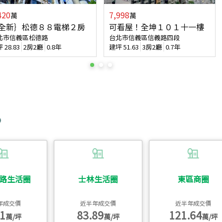
420
7,998
萬
萬
全新｝松德８８電梯２房
可看屋！全坤１０１十一樓
北市信義區松德路
台北市信義區信義路四段
坪
28.83
2房2廳
0.8年
建坪
51.63
3房2廳
0.7年
路生活圈
士林生活圈
東區商圈
年成交價
近半年成交價
近半年成交價
1
83.89
121.64
萬/坪
萬/坪
萬/坪