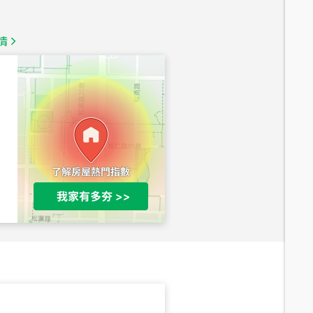
總價
1,350
萬
情
總價
1,020
萬
總價
490
萬
總價
1,808
萬
總價
530
萬
路二段