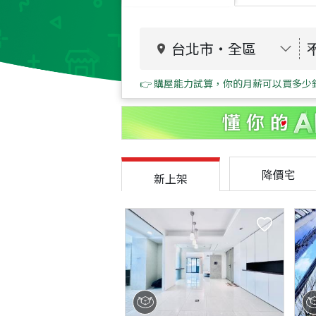
台北市
・
全區
👉 購屋能力試算，你的月薪可以買多少
降價宅
新上架