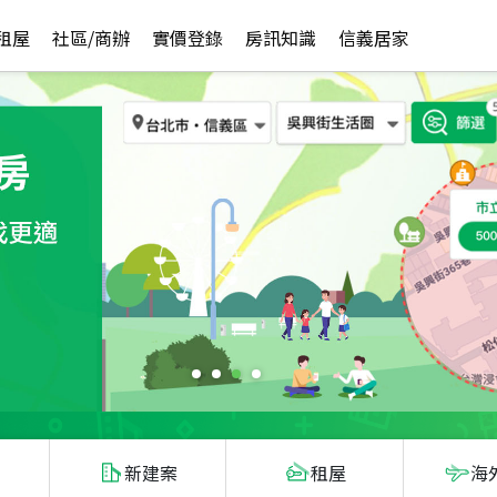
租屋
社區/商辦
實價登錄
房訊知識
信義居家
新建案
租屋
海