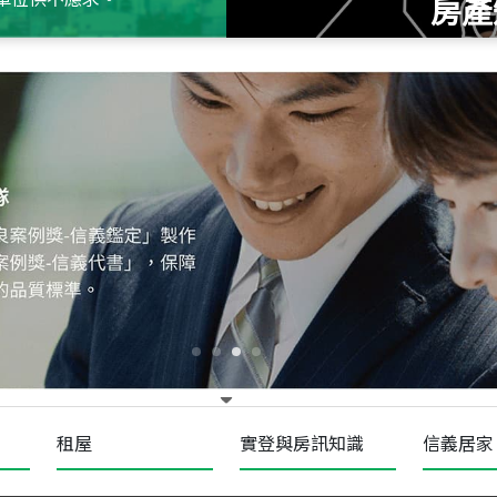
房產
115
年
07
月 成交
十泉十美
台北市北投區光明路
115
年
07
月 成交
四維天廈
新竹市新竹市四維路
115
年
07
月 成交
菁英典藏
新竹市新竹市慈祥路
租屋
實登與房訊知識
信義居家