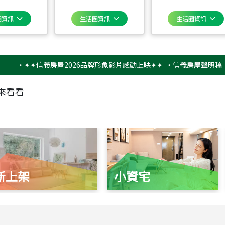
圈資訊
生活圈資訊
生活圈資訊
✦✦信義房屋2026品牌形象影片感動上映✦✦
‧
信義房屋聲明稿－防詐騙
來看看
新上架
小資宅
115
年
07
月 成交