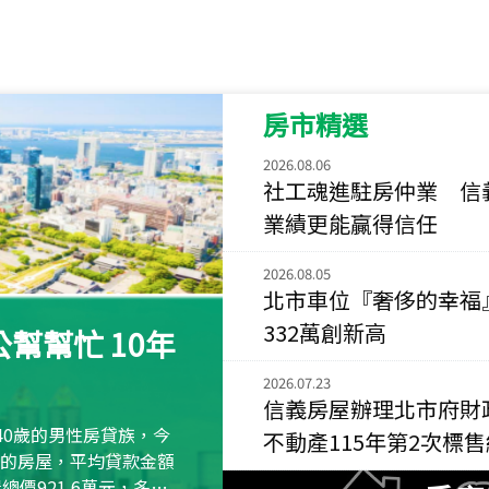
115
年
07
月 成交
菁英典藏
新竹市新竹市慈祥路
房市精選
115
年
07
月 成交
長隄
2026.08.06
新北市永和區環河西
社工魂進駐房仲業 信
業績更能贏得信任
115
年
07
月 成交
央央
2026.08.05
新竹縣竹北市高鐵八
北市車位『奢侈的幸福
115
年
07
月 成交
332萬創新高
幫幫忙 10年
小西華
台北市內湖區康寧路
2026.07.23
信義房屋辦理北市府財
115
年
07
月 成交
40歲的男性房貸族，今
不動產115年第2次標
捷豹
萬元的房屋，平均貸款金額
台北市中山區長春路
屋總價921.6萬元，多出