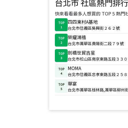
台北市
社區熱門排
快來看看最多人想買的 TOP 5 熱門
四四東村A基地
TOP
1
台北市信義區吳興街２６２號
榮耀鴻禧
TOP
2
台北市萬華區貴陽街二段７９號
劍橋世貿吉星
TOP
3
台北市松山區南京東路五段３３０
MOMA
TOP
4
台北市信義區忠孝東路五段２５８
華宴
TOP
5
台北市萬華區桂林路,萬華區柳州