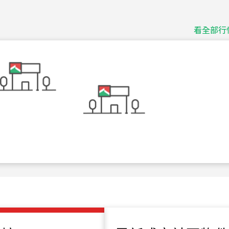
捷豹
台北市中山區長春路
看全部行
115
年
07
月 成交
十泉十美
台北市北投區光明路
115
年
07
月 成交
四維天廈
新竹市新竹市四維路
115
年
07
月 成交
菁英典藏
新竹市新竹市慈祥路
115
年
07
月 成交
長隄
新北市永和區環河西