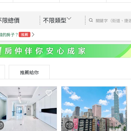
不限總價
不限類型
錢的房子？
推薦
推薦給你