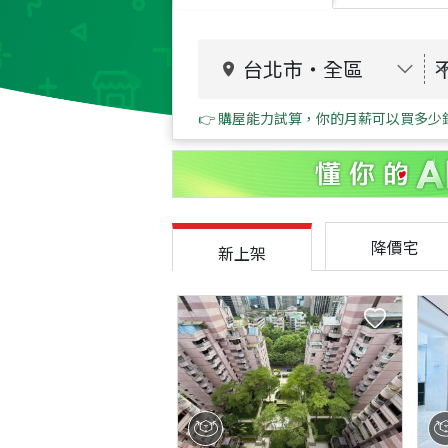
台北市
・
全區
👉 購屋能力試算，你的月薪可以買多少
降價宅
新上架