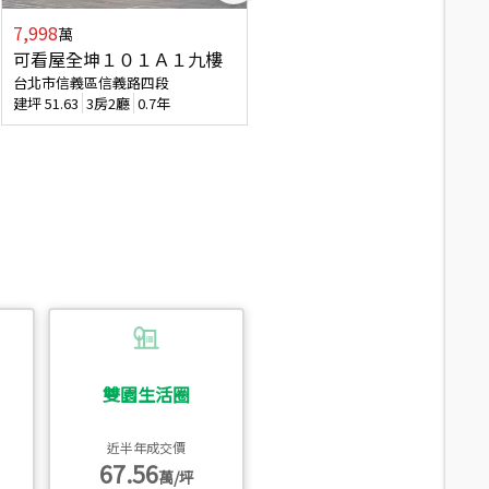
7,998
3,800
萬
萬
可看屋全坤１０１Ａ１九樓
信義區大空間美寓
台北市信義區信義路四段
台北市信義區大道路
建坪
51.63
3房2廳
0.7年
建坪
39.62
6房4廳(含加蓋)
51.9
雙園生活圈
近半年成交價
67.56
萬/坪