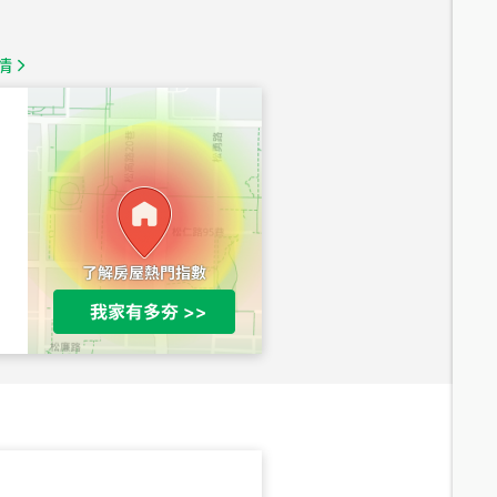
1,350
萬
情
總價
1,020
萬
總價
490
萬
總價
1,808
萬
總價
530
萬
路二段