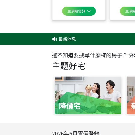
生活圈資訊
生活
最新消息
‧
還不知道要搜尋什麼樣的房子？快
主題好宅
降價宅
2026
年
6
月實價登錄