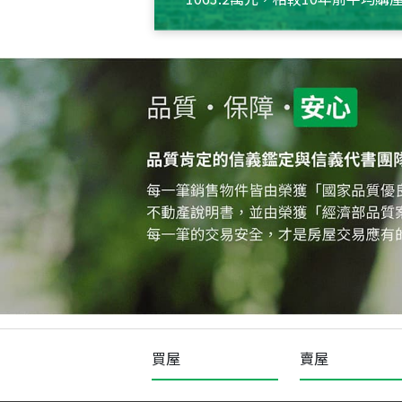
約550萬元，且貸款金額也多
買屋
賣屋