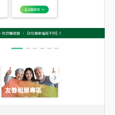
生活圈資訊
提醒
‧
【#信義幸福挺不同】用實力，讓升職免抽號碼牌！最新雇主品牌影片
友善租屋專區
新婚起家厝
總價