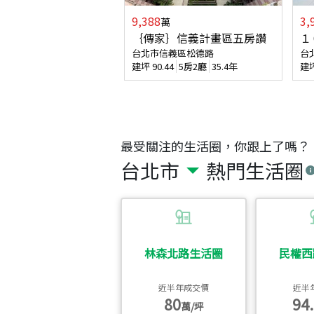
9,388
3,
萬
｛傳家｝信義計畫區五房讚
１
台北市信義區松德路
台
建坪
90.44
5房2廳
35.4年
建
最受關注的生活圈，你跟上了嗎？
台北市
熱門生活圈
林森北路生活圈
民權西
近半年成交價
近半
80
94.
萬/坪