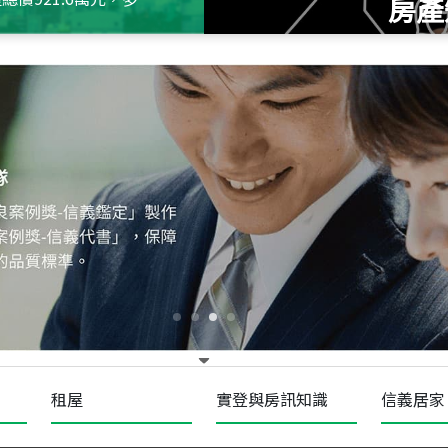
房產
115
年
07
月 成交
十泉十美
台北市北投區光明路
115
年
07
月 成交
四維天廈
新竹市新竹市四維路
115
年
07
月 成交
菁英典藏
新竹市新竹市慈祥路
租屋
實登與房訊知識
信義居家