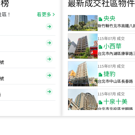
行榜
最新成交社區物件
115
年
07
月 成交
央央
社區！
看更多
新竹縣竹北市高鐵八
115
年
07
月 成交
小西華
台北市內湖區康寧路
115
年
07
月 成交
號
捷豹
台北市中山區長春路
號
115
年
07
月 成交
十泉十美
街
台北市北投區光明路
115
年
07
月 成交
四維天廈
新竹市新竹市四維路