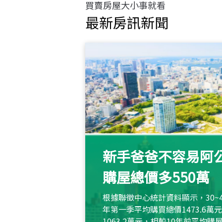
買賣房屋大小事就看
最新房訊新聞
新手爸爸不容易阿公
購屋總價多550萬
根據聯徵中心統計資料顯示，30~
年第一季平均購買總價1473.6
1063.2萬元，相較10年前平均購