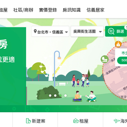
租屋
社區/商辦
實價登錄
房訊知識
信義居家
新建案
租屋
海