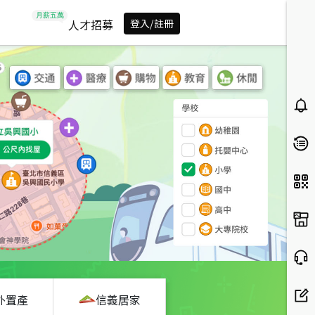
人才招募
登入/註冊
外置產
信義居家