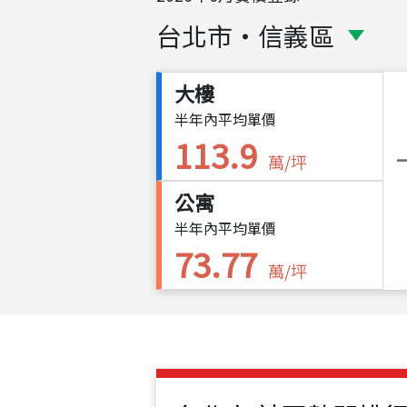
台北市
・
信義區
大樓
半年內平均單價
113.9
萬/坪
公寓
半年內平均單價
73.77
萬/坪