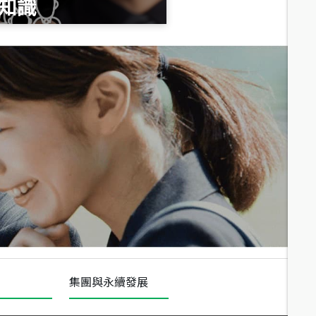
知識
總價
1,020
萬
總價
490
萬
總價
1,808
萬
集團與永續發展