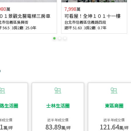
980
7,998
萬
萬
０１景觀北醫電梯三房車
可看屋！全坤１０１十一樓
北市信義區吳興街
台北市信義區信義路四段
坪
56.5
3房2廳
25.0年
建坪
51.63
3房2廳
0.7年
路生活圈
士林生活圈
東區商圈
年成交價
近半年成交價
近半年成交價
1
83.89
121.64
萬/坪
萬/坪
萬/坪