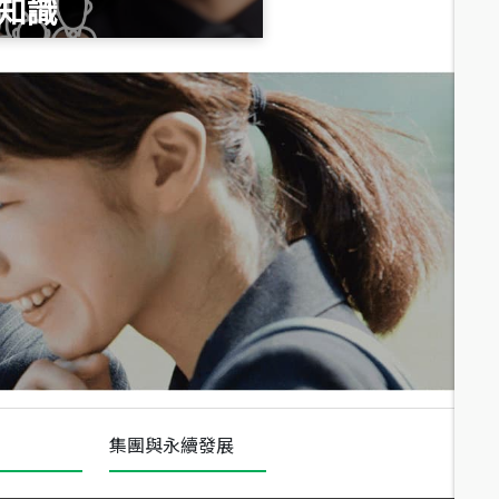
知識
總價
1,020
萬
總價
490
萬
總價
1,808
萬
集團與永續發展