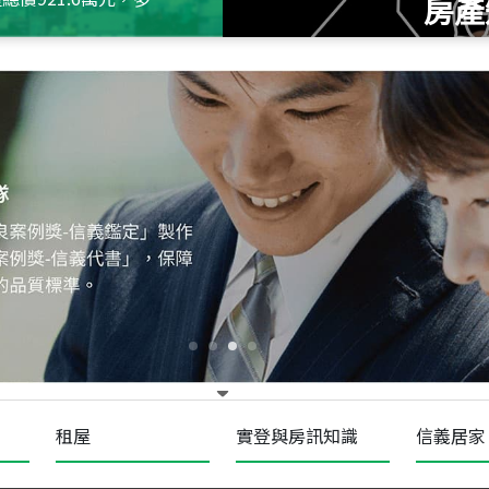
房產
115
年
07
月 成交
十泉十美
台北市北投區光明路
115
年
07
月 成交
四維天廈
新竹市新竹市四維路
115
年
07
月 成交
菁英典藏
新竹市新竹市慈祥路
租屋
實登與房訊知識
信義居家