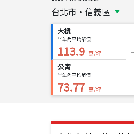
台北市
・
信義區
大樓
半年內平均單價
113.9
萬/坪
公寓
半年內平均單價
73.77
萬/坪