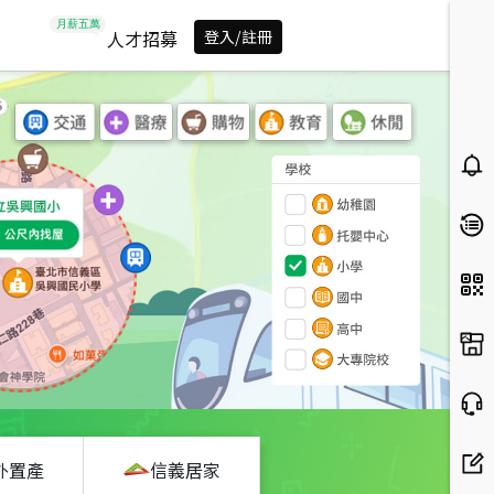
人才招募
登入/註冊
外置產
信義居家