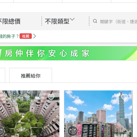
不限總價
不限類型
錢的房子？
推薦
推薦給你