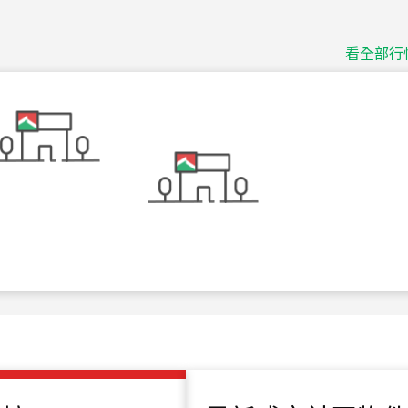
115
年
07
月 成交
捷豹
台北市中山區長春路
看全部行
115
年
07
月 成交
十泉十美
台北市北投區光明路
115
年
07
月 成交
四維天廈
新竹市新竹市四維路
115
年
07
月 成交
菁英典藏
新竹市新竹市慈祥路
115
年
07
月 成交
長隄
新北市永和區環河西