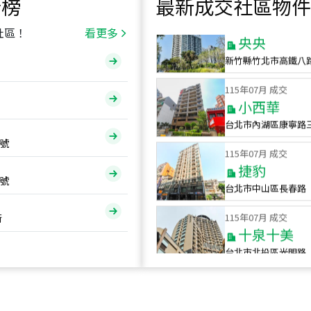
行榜
最新成交社區物件
115
年
07
月 成交
央央
社區！
看更多
新竹縣竹北市高鐵八
115
年
07
月 成交
小西華
台北市內湖區康寧路
115
年
07
月 成交
號
捷豹
台北市中山區長春路
號
115
年
07
月 成交
十泉十美
街
台北市北投區光明路
115
年
07
月 成交
四維天廈
新竹市新竹市四維路