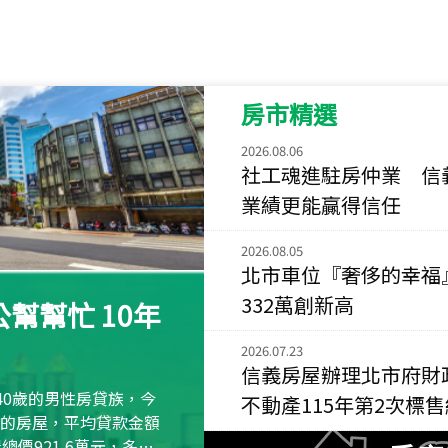
115
年
07
月 成交
菁英典藏
新竹市新竹市慈祥路
房市精選
115
年
07
月 成交
長隄
2026.08.06
新北市永和區環河西
社工魂進駐房仲業 信
業績更能贏得信任
115
年
07
月 成交
央央
2026.08.05
新竹縣竹北市高鐵八
北市車位『奢侈的幸福
332萬創新高
115
年
07
月 成交
幫幫忙 10年
小西華
2026.07.23
台北市內湖區康寧路
信義房屋辦理北市府財
115
年
07
月 成交
40歲的男性房貸族，今
不動產115年第2次標
捷豹
萬元的房屋，平均貸款金額
台北市中山區長春路
屋總價921.6萬元，多出