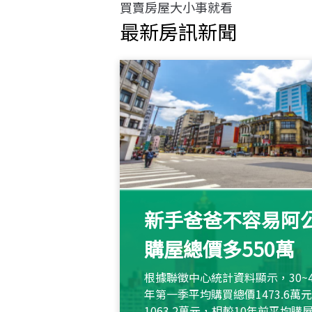
買賣房屋大小事就看
最新房訊新聞
新手爸爸不容易阿公
購屋總價多550萬
根據聯徵中心統計資料顯示，30~
年第一季平均購買總價1473.6
1063.2萬元，相較10年前平均購