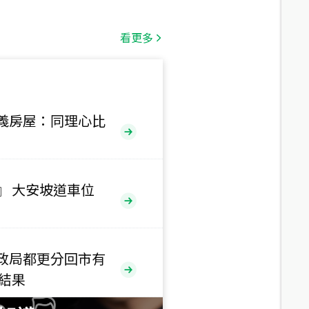
總價
1,808
萬
看更多
總價
530
萬
路二段
義房屋：同理心比
總價
5,800
萬
路
』 大安坡道車位
總價
1,938
萬
三段
政局都更分回市有
總價
售結果
1,350
萬