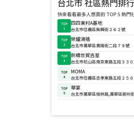
台北市
社區熱門排
快來看看最多人想買的 TOP 5 熱門
四四東村A基地
TOP
1
台北市信義區吳興街２６２號
榮耀鴻禧
TOP
2
台北市萬華區貴陽街二段７９號
劍橋世貿吉星
TOP
3
台北市松山區南京東路五段３３０
MOMA
TOP
4
台北市信義區忠孝東路五段２５８
華宴
TOP
5
台北市萬華區桂林路,萬華區柳州