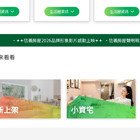
圈資訊
生活圈資訊
生活圈資訊
‧
✦✦信義房屋2026品牌形象影片感動上映✦✦
‧
信義房屋聲明稿－防詐
來看看
新上架
小資宅