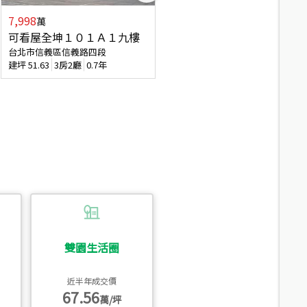
7,998
3,800
萬
萬
可看屋全坤１０１Ａ１九樓
信義區大空間美寓
台北市信義區信義路四段
台北市信義區大道路
建坪
51.63
3房2廳
0.7年
建坪
39.62
6房4廳(含加蓋)
51.9
雙園生活圈
近半年成交價
67.56
萬/坪