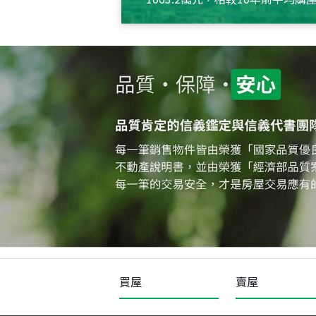
約550萬元，且貸款金額也多
買屋
賣屋