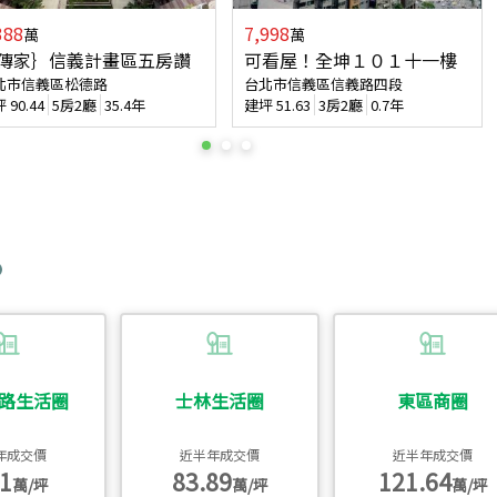
388
7,998
萬
萬
傳家｝信義計畫區五房讚
可看屋！全坤１０１十一樓
北市信義區松德路
台北市信義區信義路四段
坪
90.44
5房2廳
35.4年
建坪
51.63
3房2廳
0.7年
路生活圈
士林生活圈
東區商圈
年成交價
近半年成交價
近半年成交價
1
83.89
121.64
萬/坪
萬/坪
萬/坪