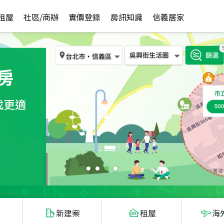
租屋
社區/商辦
實價登錄
房訊知識
信義居家
新建案
租屋
海