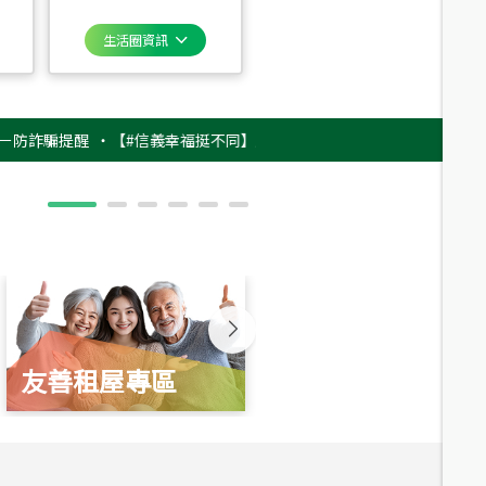
生活圈資訊
騙提醒
‧
【#信義幸福挺不同】用實力，讓升職免抽號碼牌！最新雇主品牌影片
友善租屋專區
新婚起家厝