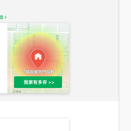
總價
1,350
萬
情
總價
1,020
萬
總價
490
萬
總價
1,808
萬
總價
530
萬
路二段