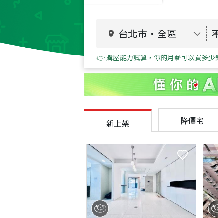
台北市
・
全區
👉 購屋能力試算，你的月薪可以買多少
降價宅
新上架