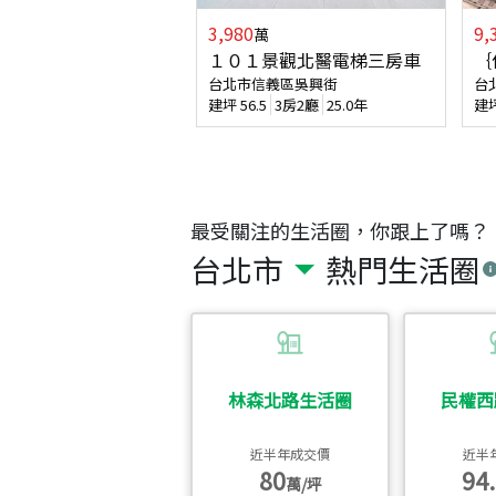
3,980
9,
萬
１０１景觀北醫電梯三房車
｛
台北市信義區吳興街
台
建坪
56.5
3房2廳
25.0年
建
最受關注的生活圈，你跟上了嗎？
台北市
熱門生活圈
林森北路生活圈
民權西
近半年成交價
近半
80
94.
萬/坪