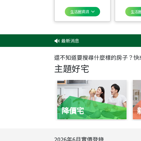
生活圈資訊
生活
最新消息
還不知道要搜尋什麼樣的房子？快
主題好宅
降價宅
2026
年
6
月實價登錄