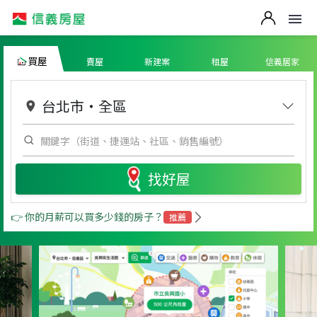
買屋
賣屋
新建案
租屋
信義居家
台北市
・
全區
找好屋
👉 你的月薪可以買多少錢的房子？
推薦