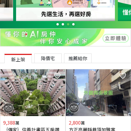
降價宅
推薦給你
新上架
9,388
2,800
萬
萬
｛傳家｝信義計畫區五房讚
方正亮麗靜巷頂加雅寓