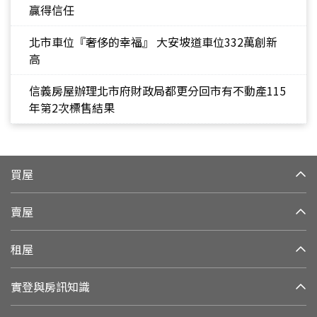
贏得信任
北市車位『奢侈的幸福』 大安坡道車位332萬創新
高
信義房屋辦理北市府財政局都更分回市有不動產115
年第2次標售結果
買屋
賣屋
租屋
實登與房訊知識