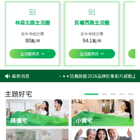
林森北路生活圈
民權西路生活圈
近半年成交價
近半年成交價
80
94.1
萬/坪
萬/坪
生活圈資訊
生活圈資訊
最新消息
‧
✦✦信義房屋2026品牌形象影片感動上映
主題好宅
降價宅
小資宅