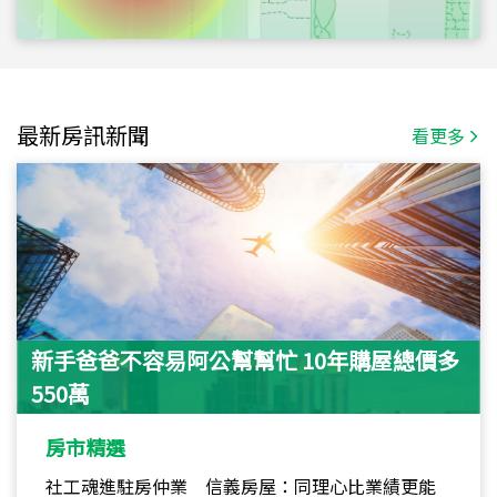
最新房訊新聞
看更多
新手爸爸不容易阿公幫幫忙 10年購屋總價多
550萬
房市精選
社工魂進駐房仲業 信義房屋：同理心比業績更能