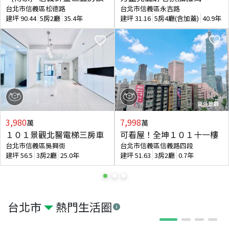
台北市信義區松德路
台北市信義區永吉路
建坪
90.44
5房2廳
35.4年
建坪
31.16
5房4廳(含加蓋)
40.9年
3,980
7,998
萬
萬
１０１景觀北醫電梯三房車
可看屋！全坤１０１十一樓
台北市信義區吳興街
台北市信義區信義路四段
建坪
56.5
3房2廳
25.0年
建坪
51.63
3房2廳
0.7年
台北市
熱門生活圈