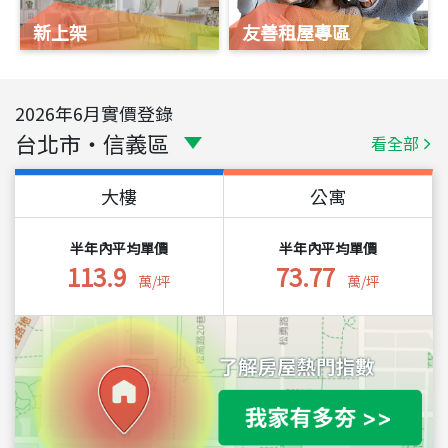
新上架
友善租屋專區
2026
年
6
月實價登錄
台北市
・
信義區
看全部
大樓
公寓
半年內平均單價
半年內平均單價
113.9
73.77
萬/坪
萬/坪