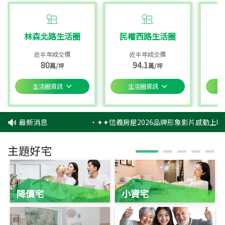
林森北路生活圈
民權西路生活圈
近半年成交價
近半年成交價
80
94.1
萬/坪
萬/坪
生活圈資訊
生活圈資訊
最新消息
‧
✦✦信義房屋2026品牌形象影片感動上映
主題好宅
降價宅
小資宅