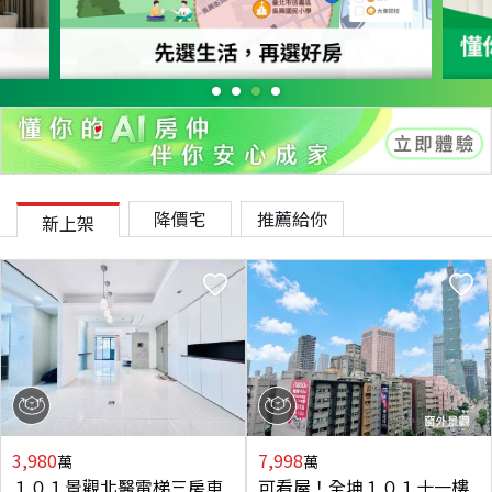
降價宅
推薦給你
新上架
3,980
7,998
萬
萬
１０１景觀北醫電梯三房車
可看屋！全坤１０１十一樓