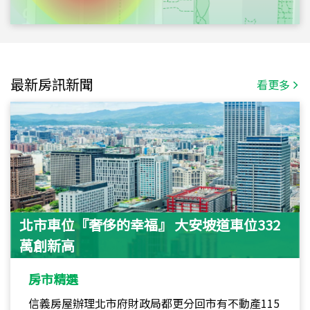
最新房訊新聞
看更多
北市車位『奢侈的幸福』 大安坡道車位332
萬創新高
房市精選
信義房屋辦理北市府財政局都更分回市有不動產115