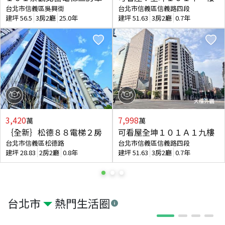
台北市信義區吳興街
台北市信義區信義路四段
建坪
56.5
3房2廳
25.0年
建坪
51.63
3房2廳
0.7年
3,420
7,998
萬
萬
｛全新｝松德８８電梯２房
可看屋全坤１０１Ａ１九樓
台北市信義區松德路
台北市信義區信義路四段
建坪
28.83
2房2廳
0.8年
建坪
51.63
3房2廳
0.7年
台北市
熱門生活圈