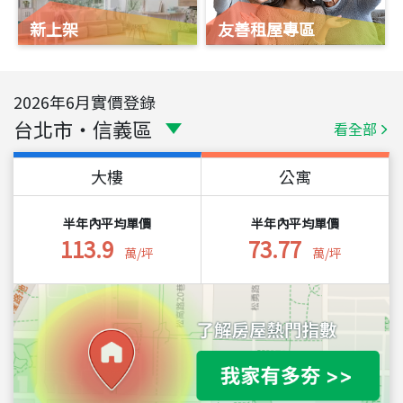
新上架
友善租屋專區
2026
年
6
月實價登錄
台北市
・
信義區
看全部
大樓
公寓
半年內平均單價
半年內平均單價
113.9
73.77
萬/坪
萬/坪