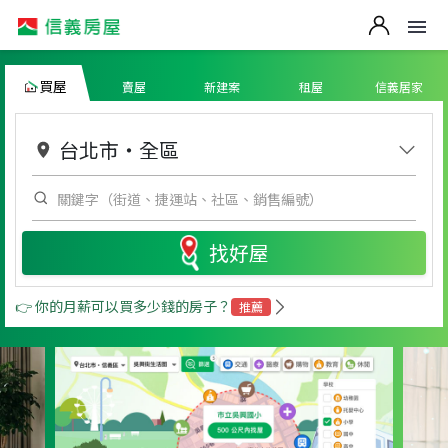
買屋
賣屋
新建案
租屋
信義居家
台北市
・
全區
找好屋
👉 你的月薪可以買多少錢的房子？
推薦