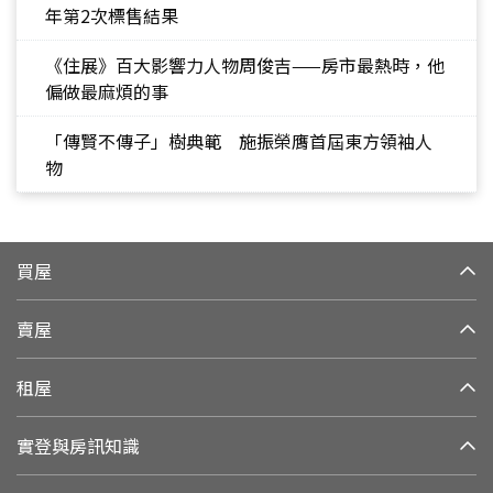
年第2次標售結果
《住展》百大影響力人物周俊吉——房市最熱時，他
偏做最麻煩的事
「傳賢不傳子」樹典範 施振榮膺首屆東方領袖人
物
買屋
賣屋
租屋
實登與房訊知識