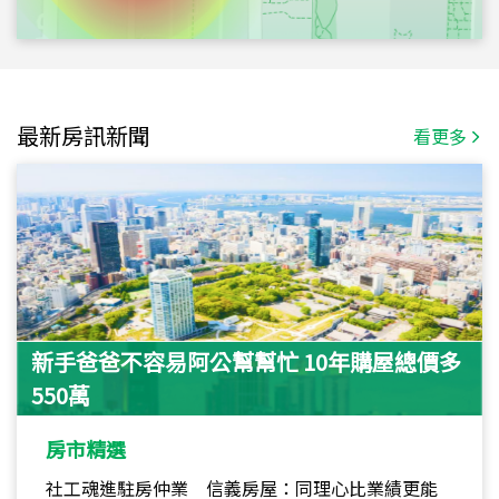
最新房訊新聞
看更多
新手爸爸不容易阿公幫幫忙 10年購屋總價多
550萬
房市精選
社工魂進駐房仲業 信義房屋：同理心比業績更能