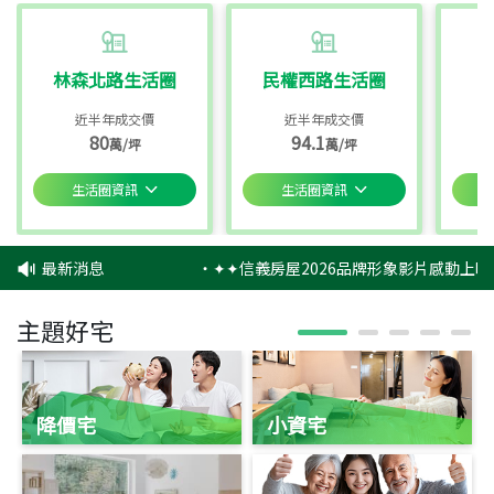
林森北路生活圈
民權西路生活圈
近半年成交價
近半年成交價
80
94.1
萬/坪
萬/坪
生活圈資訊
生活圈資訊
最新消息
‧
✦✦信義房屋2026品牌形象影片感動上映
主題好宅
降價宅
小資宅