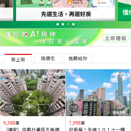
降價宅
推薦給你
新上架
9,388
7,998
萬
萬
｛傳家｝信義計畫區五房讚
可看屋！全坤１０１十一樓