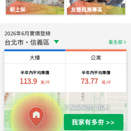
新上架
友善租屋專區
2026
年
6
月實價登錄
台北市
・
信義區
看全部
大樓
公寓
半年內平均單價
半年內平均單價
113.9
73.77
萬/坪
萬/坪