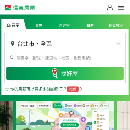
買屋
賣屋
新建案
租屋
信義居家
台北市
・
全區
找好屋
👉 你的月薪可以買多少錢的房子？
推薦