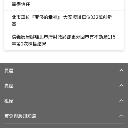
贏得信任
北市車位『奢侈的幸福』 大安坡道車位332萬創新
高
信義房屋辦理北市府財政局都更分回市有不動產115
年第2次標售結果
買屋
賣屋
租屋
實登與房訊知識