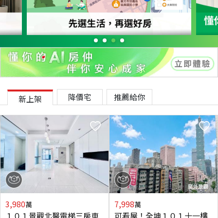
降價宅
推薦給你
新上架
3,980
7,998
萬
萬
１０１景觀北醫電梯三房車
可看屋！全坤１０１十一樓