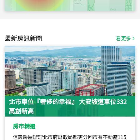
最新房訊新聞
看更多
北市車位『奢侈的幸福』 大安坡道車位332
萬創新高
房市精選
信義房屋辦理北市府財政局都更分回市有不動產115