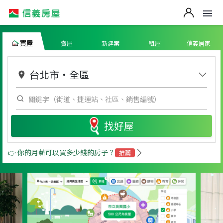
買屋
賣屋
新建案
租屋
信義居家
台北市
・
全區
找好屋
👉 你的月薪可以買多少錢的房子？
推薦