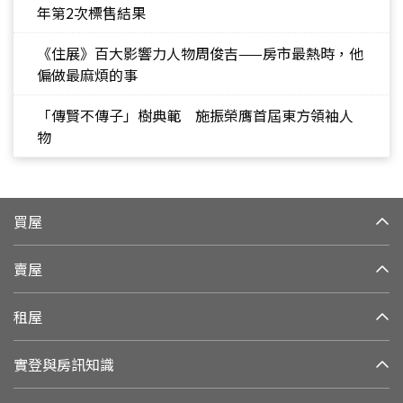
年第2次標售結果
《住展》百大影響力人物周俊吉——房市最熱時，他
偏做最麻煩的事
「傳賢不傳子」樹典範 施振榮膺首屆東方領袖人
物
買屋
賣屋
租屋
實登與房訊知識