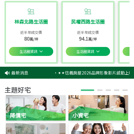
林森北路生活圈
民權西路生活圈
近半年成交價
近半年成交價
80
94.1
萬/坪
萬/坪
生活圈資訊
生活圈資訊
最新消息
‧
✦✦信義房屋2026品牌形象影片感動上映
主題好宅
降價宅
小資宅