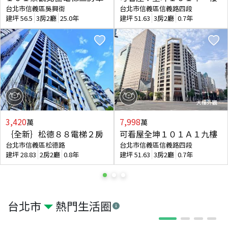
台北市信義區吳興街
台北市信義區信義路四段
建坪
56.5
3房2廳
25.0年
建坪
51.63
3房2廳
0.7年
3,420
7,998
萬
萬
｛全新｝松德８８電梯２房
可看屋全坤１０１Ａ１九樓
台北市信義區松德路
台北市信義區信義路四段
建坪
28.83
2房2廳
0.8年
建坪
51.63
3房2廳
0.7年
台北市
熱門生活圈