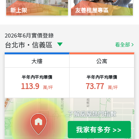
新上架
友善租屋專區
2026
年
6
月實價登錄
台北市
・
信義區
看全部
大樓
公寓
半年內平均單價
半年內平均單價
113.9
73.77
萬/坪
萬/坪