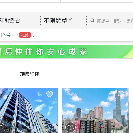
不限總價
不限類型
錢的房子？
推薦
推薦給你