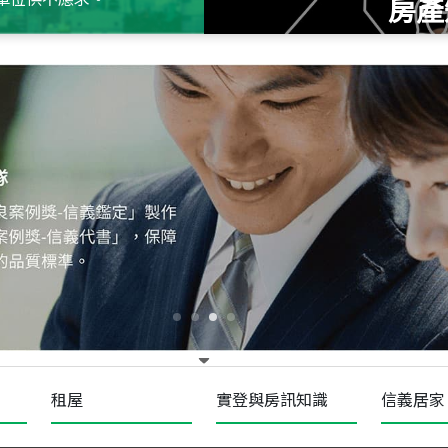
房產
115
年
07
月 成交
十泉十美
台北市北投區光明路
115
年
07
月 成交
四維天廈
新竹市新竹市四維路
115
年
07
月 成交
菁英典藏
新竹市新竹市慈祥路
租屋
實登與房訊知識
信義居家