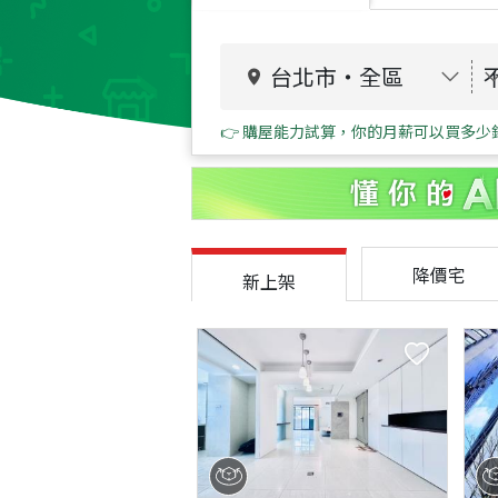
台北市
・
全區
👉 購屋能力試算，你的月薪可以買多少
降價宅
新上架