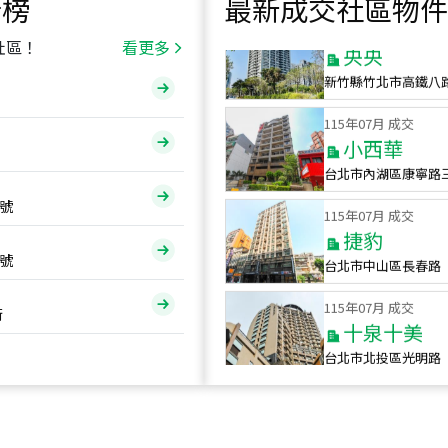
行榜
最新成交社區物件
115
年
07
月 成交
央央
社區！
看更多
新竹縣竹北市高鐵八
115
年
07
月 成交
小西華
台北市內湖區康寧路
115
年
07
月 成交
號
捷豹
台北市中山區長春路
號
115
年
07
月 成交
十泉十美
街
台北市北投區光明路
115
年
07
月 成交
四維天廈
新竹市新竹市四維路