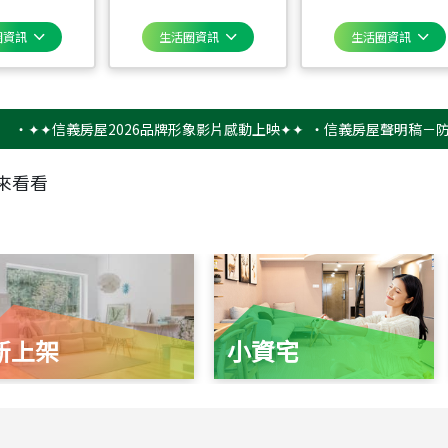
圈資訊
生活圈資訊
生活圈資訊
✦信義房屋2026品牌形象影片感動上映✦✦
‧
信義房屋聲明稿－防詐騙提
來看看
新上架
小資宅
115
年
07
月 成交