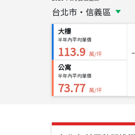
台北市
・
信義區
大樓
半年內平均單價
113.9
萬/坪
公寓
半年內平均單價
73.77
萬/坪