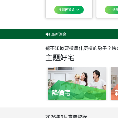
生活圈資訊
生活
最新消息
‧
✦
還不知道要搜尋什麼樣的房子？快
主題好宅
降價宅
2026
年
6
月實價登錄