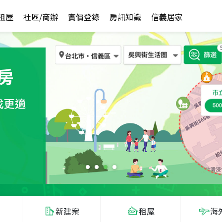
租屋
社區/商辦
實價登錄
房訊知識
信義居家
新建案
租屋
海