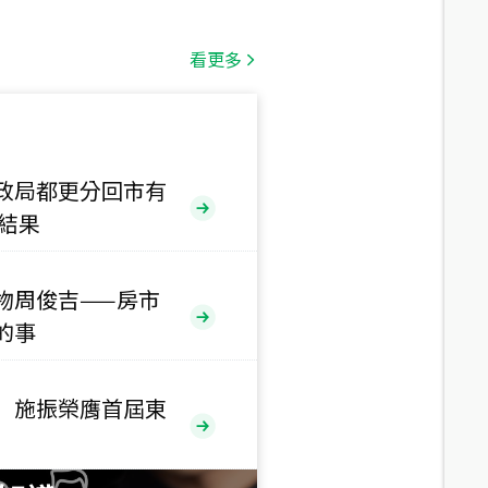
總價
1,808
萬
看更多
總價
530
萬
路二段
政局都更分回市有
售結果
總價
5,800
萬
路
物周俊吉——房市
總價
的事
1,938
萬
三段
 施振榮膺首屆東
總價
1,350
萬