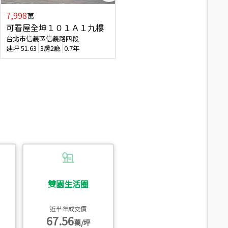
7,998
7,688
萬
萬
可看屋全坤１０１Ａ１九樓
專任全坤１０１邊間１３樓
台北市信義區信義路四段
台北市信義區信義路四段
建坪
51.63
3房2廳
0.7年
建坪
53
2廳2衛
0.7年
雙園生活圈
近半年成交價
67.56
萬/坪