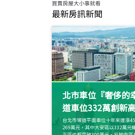
買賣房屋大小事就看
最新房訊新聞
北市車位『奢侈的幸
道車位332萬創新
台北市坡道平面車位十年來連漲45
269萬元，其中大安區以332萬
正區也都突破300萬元，反映市