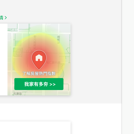
1,350
萬
情
總價
1,020
萬
總價
490
萬
總價
1,808
萬
總價
530
萬
路二段