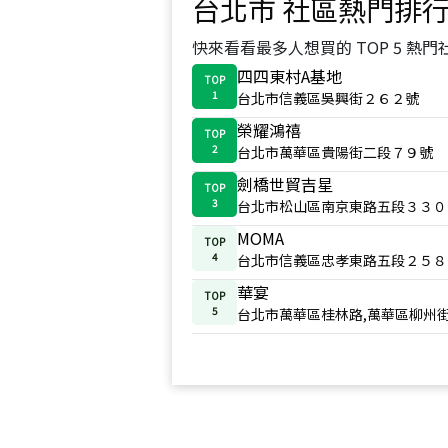
台北市
社區熱門排
快來看看最多人想買的 TOP 5 熱門
四四東村A基地
TOP
1
台北市信義區吳興街２６２號
榮耀鴻禧
TOP
2
台北市萬華區貴陽街二段７９號
劍橋世貿吉星
TOP
3
台北市松山區南京東路五段３３０
MOMA
TOP
4
台北市信義區忠孝東路五段２５８
華宴
TOP
5
台北市萬華區桂林路,萬華區柳州