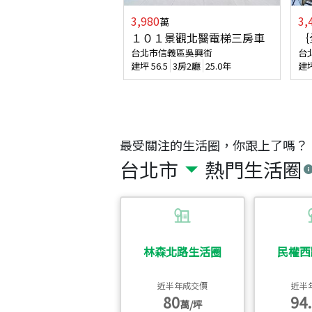
3,980
3,
萬
１０１景觀北醫電梯三房車
｛
台北市信義區吳興街
台
建坪
56.5
3房2廳
25.0年
建
最受關注的生活圈，你跟上了嗎？
台北市
熱門生活圈
林森北路生活圈
民權西
近半年成交價
近半
80
94.
萬/坪