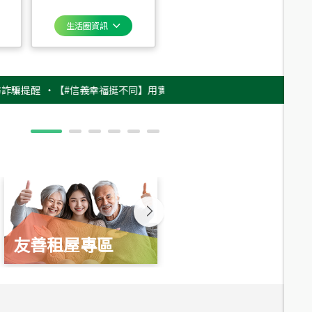
生活圈資訊
醒
‧
【#信義幸福挺不同】用實力，讓升職免抽號碼牌！最新雇主品牌影片上架
友善租屋專區
新婚起家厝
總價