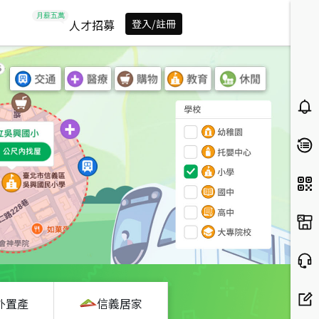
人才招募
登入/註冊
外置產
信義居家