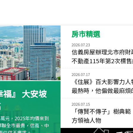
115
年
07
月 成交
菁英典藏
新竹市新竹市慈祥路
房市精選
115
年
07
月 成交
長隄
2026.07.23
新北市永和區環河西
信義房屋辦理北市府財
不動產115年第2次標
115
年
07
月 成交
央央
2026.07.17
新竹縣竹北市高鐵八
《住展》百大影響力人
115
年
07
月 成交
最熱時，他偏做最麻煩
福』 大安坡
小西華
台北市內湖區康寧路
高
2026.07.15
「傳賢不傳子」樹典範
115
年
07
月 成交
萬元，2025年均價來到
方領袖人物
捷豹
元蟬聯全市最貴，信義、中
台北市中山區長春路
區車位供不應求。