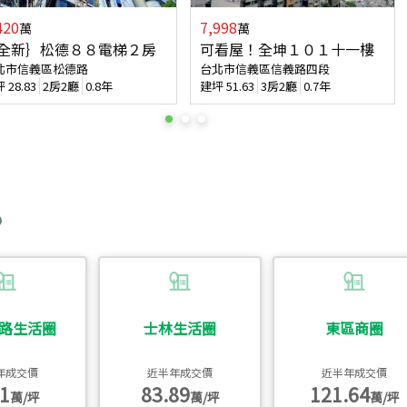
420
7,998
萬
萬
全新｝松德８８電梯２房
可看屋！全坤１０１十一樓
北市信義區松德路
台北市信義區信義路四段
坪
28.83
2房2廳
0.8年
建坪
51.63
3房2廳
0.7年
路生活圈
士林生活圈
東區商圈
年成交價
近半年成交價
近半年成交價
1
83.89
121.64
萬/坪
萬/坪
萬/坪