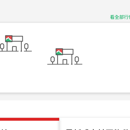
捷豹
台北市中山區長春路
看全部行
115
年
07
月 成交
十泉十美
台北市北投區光明路
115
年
07
月 成交
四維天廈
新竹市新竹市四維路
115
年
07
月 成交
菁英典藏
新竹市新竹市慈祥路
115
年
07
月 成交
長隄
新北市永和區環河西