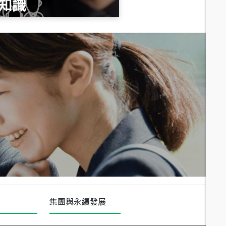
知識
總價
1,020
萬
總價
490
萬
總價
1,808
萬
集團與永續發展